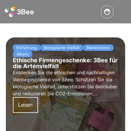
Einführung
Biologische Vielfalt
Bienenstock
Albero
Ethische Firmengeschenke: 3Bee für
die Artenvielfalt
Entdecken Sie die ethischen und nachhaltigen
Werbegeschenke von 3Bee. Schützen Sie die
biologische Vielfalt, unterstützen Sie Bestäuber
und reduzieren Sie CO2-Emissionen.
Verschenken Sie technologische Bienenstöcke,
Lesen
Nektarbäume und Polly House für einen grünen
Fußabdruck und sozial verantwortliches
Branding.