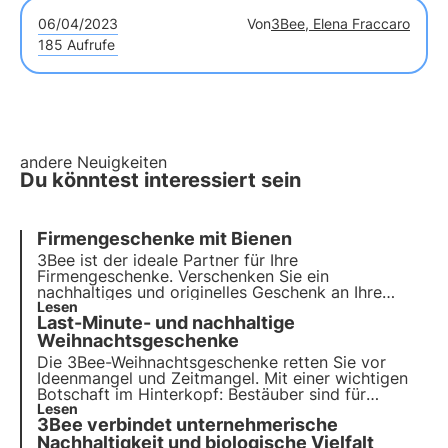
06/04/2023
Von
3Bee, Elena Fraccaro
185 Aufrufe
andere Neuigkeiten
Du könntest interessiert sein
Firmengeschenke mit Bienen
3Bee ist der ideale Partner für Ihre
Firmengeschenke. Verschenken Sie ein
nachhaltiges und originelles Geschenk an Ihre
Mitarbeiter, ein Firmengeschenk, das gut für die
Lesen
Last-Minute- und nachhaltige
Umwelt ist. Verschenken Sie die Patenschaft für
einen Bienenstock und machen Sie Ihr
Weihnachtsgeschenke
Unternehmen nachhaltig mit 3Bee
Die 3Bee-Weihnachtsgeschenke retten Sie vor
Ideenmangel und Zeitmangel. Mit einer wichtigen
Botschaft im Hinterkopf: Bestäuber sind für
unseren Planeten von grundlegender Bedeutung
Lesen
3Bee verbindet unternehmerische
und müssen geschützt werden.
Nachhaltigkeit und biologische Vielfalt