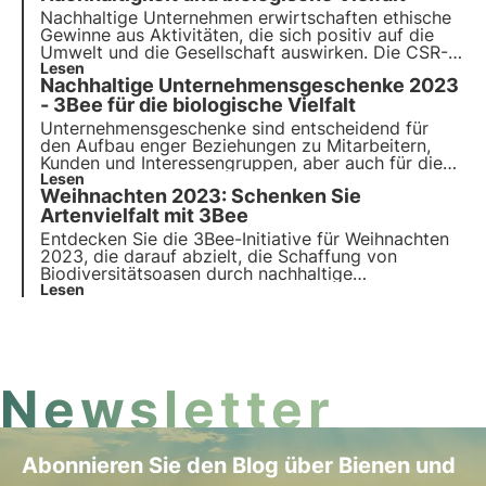
Nachhaltige Unternehmen erwirtschaften ethische
Gewinne aus Aktivitäten, die sich positiv auf die
Umwelt und die Gesellschaft auswirken. Die CSR-
Projekte von 3Bee regenerieren die Artenvielfalt.
Lesen
Nachhaltige Unternehmensgeschenke 2023
Finden Sie heraus, wie Sie (mehr) nachhaltig sein
können und wie Sie die biologische Vielfalt durch
- 3Bee für die biologische Vielfalt
die Einbeziehung Ihrer Mitarbeiter schützen
Unternehmensgeschenke sind entscheidend für
können.
den Aufbau enger Beziehungen zu Mitarbeitern,
Kunden und Interessengruppen, aber auch für die
Vermittlung von Unternehmenswerten. Dabei spielt
Lesen
Weihnachten 2023: Schenken Sie
die Nachhaltigkeit eine immer wichtigere Rolle.
Entdecken Sie die nachhaltigen Werbegeschenke
Artenvielfalt mit 3Bee
von 3Bee: Wählen Sie aus und schenken Sie
Entdecken Sie die 3Bee-Initiative für Weihnachten
biologische Vielfalt.
2023, die darauf abzielt, die Schaffung von
Biodiversitätsoasen durch nachhaltige
Geschenkoptionen zu unterstützen. Im Rahmen von
Lesen
"Schenken Sie Biodiversität" bringt 3Bee auch die
neue Ausgabe der 3Bee Boxen auf den Markt:
spezielle Geschenkboxen für den Schutz der
Biodiversität.
Newsletter
Abonnieren Sie den Blog über Bienen und