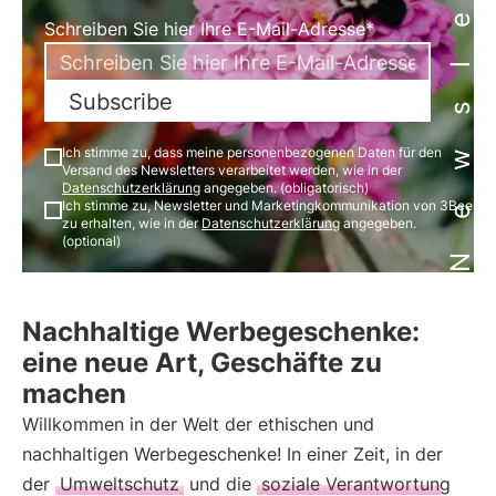
Newsletter
Schreiben Sie hier Ihre E-Mail-Adresse*
Subscribe
Ich stimme zu, dass meine personenbezogenen Daten für den
Versand des Newsletters verarbeitet werden, wie in der
Datenschutzerklärung
angegeben. (obligatorisch)
Ich stimme zu, Newsletter und Marketingkommunikation von 3Bee
zu erhalten, wie in der
Datenschutzerklärung
angegeben.
(optional)
Nachhaltige Werbegeschenke:
eine neue Art, Geschäfte zu
machen
Willkommen in der Welt der ethischen und
nachhaltigen Werbegeschenke! In einer Zeit, in der
der
Umweltschutz
und die
soziale Verantwortung