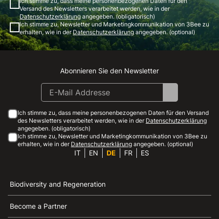
Ich stimme zu, dass meine personenbezogenen Daten für den
Versand des Newsletters verarbeitet werden, wie in der
Datenschutzerklärung
angegeben. (obligatorisch)
Ich stimme zu, Newsletter und Marketingkommunikation von 3Bee zu
erhalten, wie in der
Datenschutzerklärung
angegeben. (optional)
Abonnieren Sie den Newsletter
Instagram
Facebook
Linkedin
Youtube
Ich stimme zu, dass meine personenbezogenen Daten für den Versand
des Newsletters verarbeitet werden, wie in der
Datenschutzerklärung
angegeben. (obligatorisch)
Ich stimme zu, Newsletter und Marketingkommunikation von 3Bee zu
erhalten, wie in der
Datenschutzerklärung
angegeben. (optional)
IT
EN
DE
FR
ES
Biodiversity and Regeneration
Become a Partner