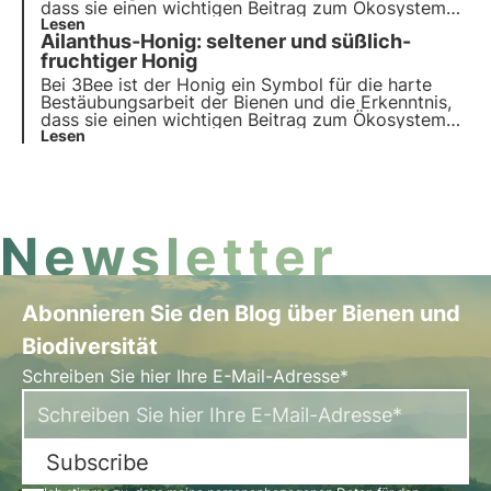
dass sie einen wichtigen Beitrag zum Ökosystem
leisten. Unsere Projekte unterstützen die
Lesen
Ailanthus-Honig: seltener und süßlich-
biologische Vielfalt und sorgen durch unsere
Züchter für eine gesunde Umwelt für Bestäuber.
fruchtiger Honig
Bei 3Bee ist der Honig ein Symbol für die harte
Bestäubungsarbeit der Bienen und die Erkenntnis,
dass sie einen wichtigen Beitrag zum Ökosystem
leisten. Unsere Projekte unterstützen die
Lesen
biologische Vielfalt und sorgen durch unsere
Züchter für eine gesunde Umwelt für Bestäuber.
Newsletter
Abonnieren Sie den Blog über Bienen und
Biodiversität
Schreiben Sie hier Ihre E-Mail-Adresse*
Subscribe