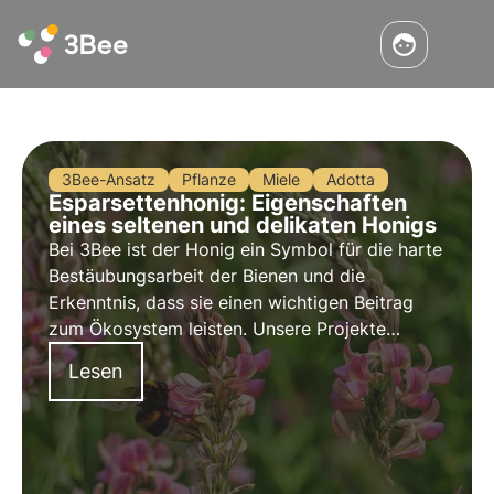
3Bee-Ansatz
Pflanze
Miele
Adotta
Esparsettenhonig: Eigenschaften
eines seltenen und delikaten Honigs
Bei 3Bee ist der Honig ein Symbol für die harte
Bestäubungsarbeit der Bienen und die
Erkenntnis, dass sie einen wichtigen Beitrag
zum Ökosystem leisten. Unsere Projekte
unterstützen die biologische Vielfalt und
Lesen
sorgen durch unsere Züchter für eine gesunde
Umwelt für Bestäuber.