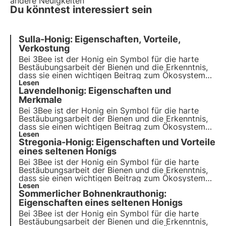
andere Neuigkeiten
Du könntest interessiert sein
Sulla-Honig: Eigenschaften, Vorteile,
Verkostung
Bei 3Bee ist der Honig ein Symbol für die harte
Bestäubungsarbeit der Bienen und die Erkenntnis,
dass sie einen wichtigen Beitrag zum Ökosystem
leisten. Unsere Projekte unterstützen die
Lesen
Lavendelhonig: Eigenschaften und
Artenvielfalt und sorgen durch unsere Züchter für
eine gesunde Umwelt für Bestäuber.
Merkmale
Bei 3Bee ist der Honig ein Symbol für die harte
Bestäubungsarbeit der Bienen und die Erkenntnis,
dass sie einen wichtigen Beitrag zum Ökosystem
leisten. Unsere Projekte unterstützen die
Lesen
Stregonia-Honig: Eigenschaften und Vorteile
biologische Vielfalt und sorgen durch unsere
Züchter für eine gesunde Umwelt für Bestäuber.
eines seltenen Honigs
Bei 3Bee ist der Honig ein Symbol für die harte
Bestäubungsarbeit der Bienen und die Erkenntnis,
dass sie einen wichtigen Beitrag zum Ökosystem
leisten. Unsere Projekte unterstützen die
Lesen
Sommerlicher Bohnenkrauthonig:
biologische Vielfalt und sorgen durch unsere
Züchter für eine gesunde Umwelt für Bestäuber.
Eigenschaften eines seltenen Honigs
Bei 3Bee ist der Honig ein Symbol für die harte
Bestäubungsarbeit der Bienen und die Erkenntnis,