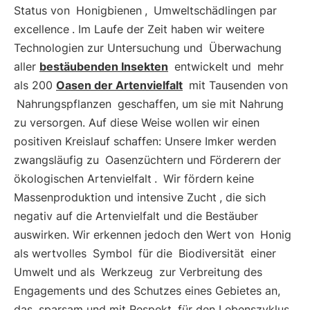
Status von
Honigbienen
,
Umweltschädlingen par
excellence
. Im Laufe der Zeit haben wir weitere
Technologien zur Untersuchung und
Überwachung
aller
bestäubenden Insekten
entwickelt und
mehr
als 200
Oasen der Artenvielfalt
mit Tausenden von
Nahrungspflanzen
geschaffen, um sie mit Nahrung
zu versorgen. Auf diese Weise wollen wir einen
positiven Kreislauf schaffen: Unsere Imker werden
zwangsläufig zu
Oasenzüchtern und Förderern der
ökologischen Artenvielfalt
.
Wir fördern keine
Massenproduktion und intensive Zucht
, die sich
negativ auf die Artenvielfalt und die Bestäuber
auswirken. Wir erkennen jedoch den Wert von
Honig
als wertvolles
Symbol
für die
Biodiversität
einer
Umwelt und als
Werkzeug
zur Verbreitung des
Engagements und des Schutzes eines Gebietes an,
das
sparsam und mit Respekt
für den Lebenszyklus