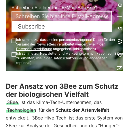
Newsletter
Schreiben Sie hier Ihre E-Mail-Adresse*
Subscribe
Ich stimme zu, dass meine personenbezogenen Daten für den
Versand des Newsletters verarbeitet werden, wie in der
Datenschutzerklärung
angegeben. (obligatorisch)
Ich stimme zu, Newsletter und Marketingkommunikation von 3Bee
zu erhalten, wie in der
Datenschutzerklärung
angegeben.
(optional)
Der Ansatz von 3Bee zum Schutz
der biologischen Vielfalt
3Bee
ist das Klima-Tech-Unternehmen, das
Technologien
für den
Schutz der Artenvielfalt
entwickelt.
3Bee Hive-Tech
ist das erste System von
3Bee zur Analyse der Gesundheit und des "Hunger"-