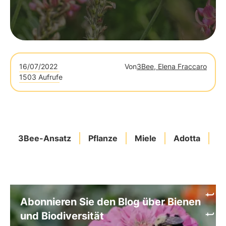
16/07/2022
Von
3Bee, Elena Fraccaro
1503 Aufrufe
3Bee-Ansatz
Pflanze
Miele
Adotta
G
Abonnieren Sie den Blog über Bienen
und Biodiversität