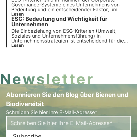
Governance-Systeme eines Unternehmens von
Bedeutung und ein entscheidender Faktor, um
Organisationen, die Nachhaltigkeit als Kern ihres
Lesen
ESG: Bedeutung und Wichtigkeit für
Geschäftsmodells betrachten, von solchen zu
unterscheiden, die dies aus Gründen der externen
Unternehmen
Kommunikation tun.
Die Einbeziehung von ESG-Kriterien (Umwelt,
Soziales und Unternehmensführung) in
Unternehmensstrategien ist entscheidend für die
Verbesserung der Leistung. In diesem Artikel
Lesen
befassen wir uns mit der Bedeutung von ESG-
Kriterien, ihrer Art und ihrer Bedeutung für
Unternehmen und Investoren.
Newsletter
Abonnieren Sie den Blog über Bienen und
Biodiversität
Schreiben Sie hier Ihre E-Mail-Adresse*
Subscribe