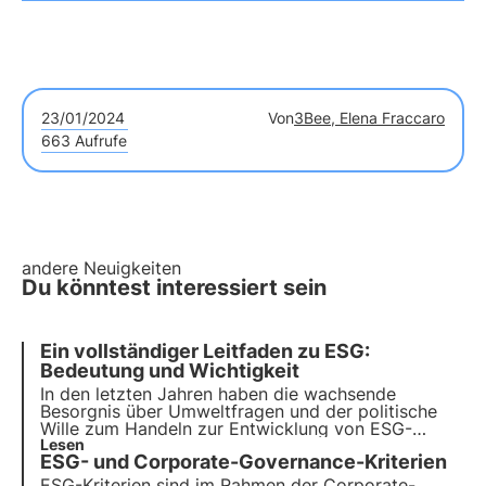
23/01/2024
Von
3Bee, Elena Fraccaro
663 Aufrufe
andere Neuigkeiten
Du könntest interessiert sein
Ein vollständiger Leitfaden zu ESG:
Bedeutung und Wichtigkeit
In den letzten Jahren haben die wachsende
Besorgnis über Umweltfragen und der politische
Wille zum Handeln zur Entwicklung von ESG-
Themen geführt. In diesem Artikel erfahren Sie,
Lesen
ESG- und Corporate-Governance-Kriterien
was ESG-Kriterien sind und welche Bedeutung sie
für Unternehmen und ihre Anleger haben.
ESG-Kriterien sind im Rahmen der Corporate-