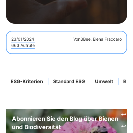
23/01/2024
Von
3Bee, Elena Fraccaro
663 Aufrufe
ESG-Kriterien
Standard ESG
Umwelt
Bew
Abonnieren Sie den Blog über Bienen
und Biodiversität