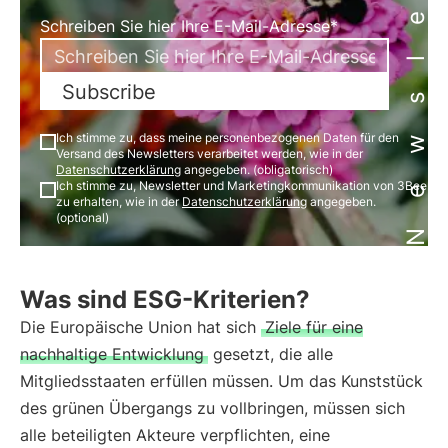
Newsletter
Schreiben Sie hier Ihre E-Mail-Adresse*
Subscribe
Ich stimme zu, dass meine personenbezogenen Daten für den
Versand des Newsletters verarbeitet werden, wie in der
Datenschutzerklärung
angegeben. (obligatorisch)
Ich stimme zu, Newsletter und Marketingkommunikation von 3Bee
zu erhalten, wie in der
Datenschutzerklärung
angegeben.
(optional)
Was sind ESG-Kriterien?
Die Europäische Union hat sich
Ziele für eine
nachhaltige Entwicklung
gesetzt, die alle
Mitgliedsstaaten erfüllen müssen. Um das Kunststück
des grünen Übergangs zu vollbringen, müssen sich
alle beteiligten Akteure verpflichten, eine