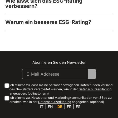
Wie lässt sich das ESG-Rating
verbessern?
Warum ein besseres ESG-Rating?
Abonnieren Sie den Newsletter
Instagram
Facebook
Linkedin
Youtube
Ich stimme zu, dass meine personenbezogenen Daten für den Versand
des Newsletters verarbeitet werden, wie in der
Datenschutzerklärung
angegeben. (obligatorisch)
Ich stimme zu, Newsletter und Marketingkommunikation von 3Bee zu
erhalten, wie in der
Datenschutzerklärung
angegeben. (optional)
IT
EN
DE
FR
ES