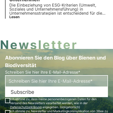
eines Unternehmens erwiesen.
Die Einbeziehung von ESG-Kriterien (Umwelt,
Soziales und Unternehmensführung) in
Unternehmensstrategien ist entscheidend für die
Verbesserung der Leistung. In diesem Artikel
Lesen
befassen wir uns mit der Bedeutung von ESG-
Kriterien, ihrer Art und ihrer Bedeutung für
Unternehmen und Investoren.
Newsletter
Abonnieren Sie den Blog über Bienen und
Biodiversität
Schreiben Sie hier Ihre E-Mail-Adresse*
Subscribe
Ich stimme zu, dass meine personenbezogenen Daten für den
Versand des Newsletters verarbeitet werden, wie in der
Datenschutzerklärung
angegeben. (obligatorisch)
Ich stimme zu, Newsletter und Marketingkommunikation von 3Bee zu