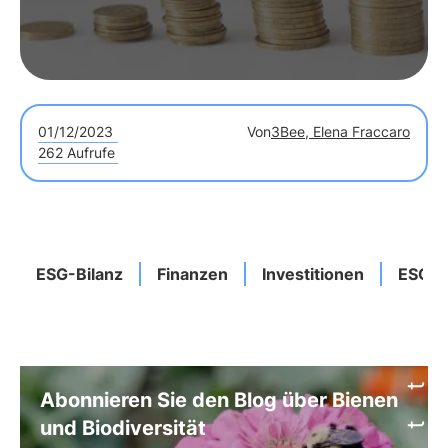
01/12/2023
Von
3Bee, Elena Fraccaro
262 Aufrufe
ESG-Bilanz
Finanzen
Investitionen
ESG-Z
Abonnieren Sie den Blog über Bienen
und Biodiversität