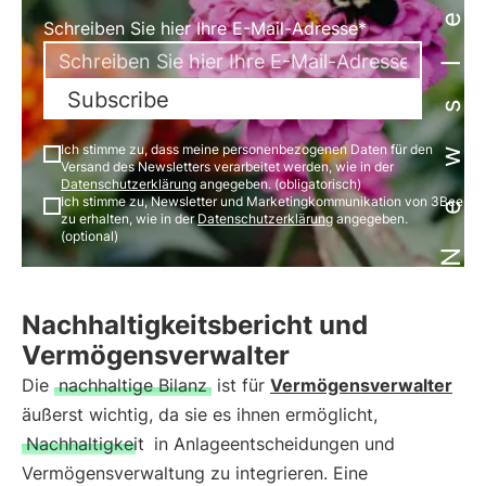
Newsletter
Schreiben Sie hier Ihre E-Mail-Adresse*
Subscribe
Ich stimme zu, dass meine personenbezogenen Daten für den
Versand des Newsletters verarbeitet werden, wie in der
Datenschutzerklärung
angegeben. (obligatorisch)
Ich stimme zu, Newsletter und Marketingkommunikation von 3Bee
zu erhalten, wie in der
Datenschutzerklärung
angegeben.
(optional)
Nachhaltigkeitsbericht und
Vermögensverwalter
Die
nachhaltige Bilanz
ist für
Vermögensverwalter
äußerst wichtig, da sie es ihnen ermöglicht,
Nachhaltigkeit
in Anlageentscheidungen und
Vermögensverwaltung zu integrieren. Eine