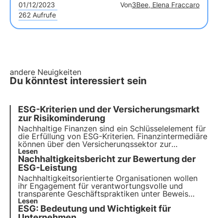
01/12/2023
Von
3Bee, Elena Fraccaro
262 Aufrufe
andere Neuigkeiten
Du könntest interessiert sein
ESG-Kriterien und der Versicherungsmarkt
zur Risikominderung
Nachhaltige Finanzen sind ein Schlüsselelement für
die Erfüllung von ESG-Kriterien. Finanzintermediäre
können über den Versicherungssektor zur
Förderung einer nachhaltigeren Wirtschaft und zum
Lesen
Nachhaltigkeitsbericht zur Bewertung der
verantwortungsvollen Umgang mit
nachhaltigkeitsbezogenen Risiken und Chancen
ESG-Leistung
beitragen.
Nachhaltigkeitsorientierte Organisationen wollen
ihr Engagement für verantwortungsvolle und
transparente Geschäftspraktiken unter Beweis
stellen. Zu diesem Zweck hat sich der
Lesen
ESG: Bedeutung und Wichtigkeit für
Nachhaltigkeitsbericht als wichtiges Instrument zur
Bewertung und Kommunikation der ESG-Leistung
Unternehmen