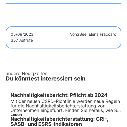
05/09/2023
Von
3Bee, Elena Fraccaro
357 Aufrufe
andere Neuigkeiten
Du könntest interessiert sein
Nachhaltigkeitsbericht: Pflicht ab 2024
Mit der neuen CSRD-Richtlinie werden neue Regeln
für die Nachhaltigkeitsberichterstattung von
Unternehmen eingeführt. Finden Sie heraus, wie Sie
sich in den neuen Vorschriften zurechtfinden und
Lesen
Nachhaltigkeitsberichterstattung: GRI-,
ob Ihr Unternehmen von der neuen Richtlinie
betroffen ist. Wählen Sie 3Bee für Ihren
SASB- und ESRS-Indikatoren