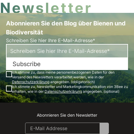
Newsletter
Abonnieren Sie den Blog über Bienen und
Biodiversität
Schreiben Sie hier Ihre E-Mail-Adresse*
Subscribe
Ich stimme zu, dass meine personenbezogenen Daten für den
Versand des Newsletters verarbeitet werden, wie in der
Datenschutzerklärung
angegeben. (obligatorisch)
Ich stimme zu, Newsletter und Marketingkommunikation von 3Bee zu
erhalten, wie in der
Datenschutzerklärung
angegeben. (optional)
Abonnieren Sie den Newsletter
Instagram
Facebook
Linkedin
Youtube