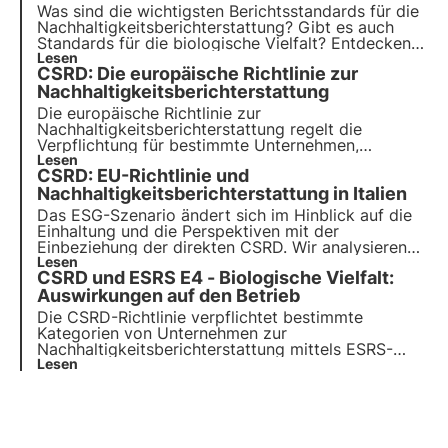
Nachhaltigkeitsbericht.
Was sind die wichtigsten Berichtsstandards für die
Nachhaltigkeitsberichterstattung? Gibt es auch
Standards für die biologische Vielfalt? Entdecken
Sie die GRI-, SASB- und ESRS-Standards in diesem
Lesen
CSRD: Die europäische Richtlinie zur
Artikel. Erfahren Sie mehr mit Pills from the Oasis,
3Bee's Digital Academy for Sustainability
Nachhaltigkeitsberichterstattung
Professionals.
Die europäische Richtlinie zur
Nachhaltigkeitsberichterstattung regelt die
Verpflichtung für bestimmte Unternehmen,
nichtfinanzielle Informationen durch die Erstellung
Lesen
CSRD: EU-Richtlinie und
eines Nachhaltigkeitsberichts zu kommunizieren.
Wir werfen einen genaueren Blick auf die Ziele der
Nachhaltigkeitsberichterstattung in Italien
CSRD und wie Unternehmen diese erreichen
Das ESG-Szenario ändert sich im Hinblick auf die
müssen.
Einhaltung und die Perspektiven mit der
Einbeziehung der direkten CSRD. Wir analysieren
die verschiedenen in Italien eingeleiteten Reformen
Lesen
CSRD und ESRS E4 - Biologische Vielfalt:
mit dem Ziel, einen Vorsprung gegenüber anderen
EU-Ländern beim nachhaltigen Übergang zu
Auswirkungen auf den Betrieb
erlangen.
Die CSRD-Richtlinie verpflichtet bestimmte
Kategorien von Unternehmen zur
Nachhaltigkeitsberichterstattung mittels ESRS-
Standards, die auf dem Prinzip der doppelten
Lesen
Wesentlichkeit beruhen. Insbesondere der ESRS-
Standard E4 verlangt eine Berichterstattung über
die Auswirkungen und Abhängigkeiten von
Biodiversität und Ökosystemen.