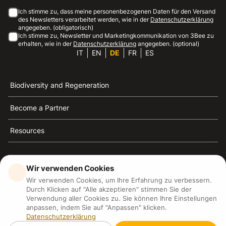
Ich stimme zu, dass meine personenbezogenen Daten für den Versand
des Newsletters verarbeitet werden, wie in der
Datenschutzerklärung
angegeben. (obligatorisch)
Ich stimme zu, Newsletter und Marketingkommunikation von 3Bee zu
erhalten, wie in der
Datenschutzerklärung
angegeben. (optional)
IT
EN
DE
FR
ES
Biodiversity and Regeneration
Become a Partner
Resources
Wir verwenden Cookies
Wir verwenden Cookies, um Ihre Erfahrung zu verbessern.
3Bee ist die Referenz für Nachhaltigkeit, Bienenschutz
Durch Klicken auf "Alle akzeptieren" stimmen Sie der
und Biodiversität
Verwendung aller Cookies zu. Sie können Ihre Einstellungen
anpassen, indem Sie auf "Anpassen" klicken.
Datenschutzerklärung
3Bee S.R.L Via Pastrengo 14, 20159, Milano (MI)
P.IVA: IT09711590969