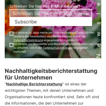
Newsletter
Schreiben Sie hier Ihre E-Mail-Adresse*
Subscribe
Ich stimme zu, dass meine personenbezogenen Daten für den
Versand des Newsletters verarbeitet werden, wie in der
Datenschutzerklärung
angegeben. (obligatorisch)
Ich stimme zu, Newsletter und Marketingkommunikation von 3Bee
zu erhalten, wie in der
Datenschutzerklärung
angegeben.
(optional)
Nachhaltigkeitsberichterstattung
für Unternehmen
"
Nachhaltige Berichterstattung
" ist eines der
wichtigsten Themen, mit denen Unternehmen und
Organisationen heute konfrontiert sind. Sehr oft sind
die Informationen, die den Unternehmen zur