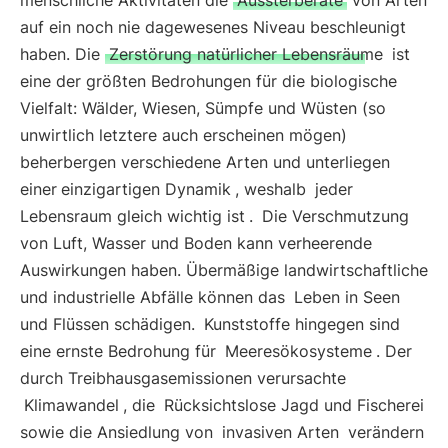
menschliche Aktivitäten die
Aussterberate
von Arten
auf ein noch nie dagewesenes Niveau beschleunigt
haben. Die
Zerstörung natürlicher Lebensräume
ist
eine der größten Bedrohungen für die biologische
Vielfalt: Wälder, Wiesen, Sümpfe und Wüsten (so
unwirtlich letztere auch erscheinen mögen)
beherbergen verschiedene Arten und unterliegen
einer
einzigartigen Dynamik
, weshalb
jeder
Lebensraum gleich wichtig ist
.
Die Verschmutzung
von Luft, Wasser und Boden kann verheerende
Auswirkungen haben. Übermäßige landwirtschaftliche
und industrielle Abfälle können das
Leben in Seen
und Flüssen schädigen.
Kunststoffe hingegen sind
eine ernste Bedrohung für
Meeresökosysteme
. Der
durch Treibhausgasemissionen verursachte
Klimawandel
, die
Rücksichtslose Jagd und Fischerei
sowie die Ansiedlung von
invasiven Arten
verändern