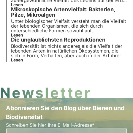
außergewöhnliche Vielfalt des Lebens auf der Erde
beherbergen, d. h. den größten Teil der
Lesen
Mikroskopische Artenvielfalt: Bakterien,
biologischen Vielfalt der Erde und ihre
entscheidende Rolle bei der Erhaltung der
Pilze, Mikroalgen
Ökosysteme.
Unter biologischer Vielfalt versteht man die Vielfalt
der lebenden Organismen, die sich durch
unterschiedliche Formen sowohl auf
makroskopischer als auch auf mikroskopischer
Lesen
Die unglaublichsten Reproduktionen
Ebene auszeichnen. Die mikroskopische
biologische Vielfalt spielt eine Schlüsselrolle bei
Biodiversität ist nichts anderes als die Vielfalt der
der Regulierung von Ökosystemen und erbringt
lebenden Arten in natürlichen Ökosystemen, die
zahlreiche Leistungen, die der Mensch seit der
sich in Form, Verhalten, aber auch in der Art ihrer
Antike nutzt.
Fortpflanzung unterscheiden. In der Natur gibt es
Lesen
einige recht seltsame und ungewöhnliche, aber
ebenso erstaunliche Arten der Fortpflanzung.
Newsletter
Abonnieren Sie den Blog über Bienen und
Biodiversität
Schreiben Sie hier Ihre E-Mail-Adresse*