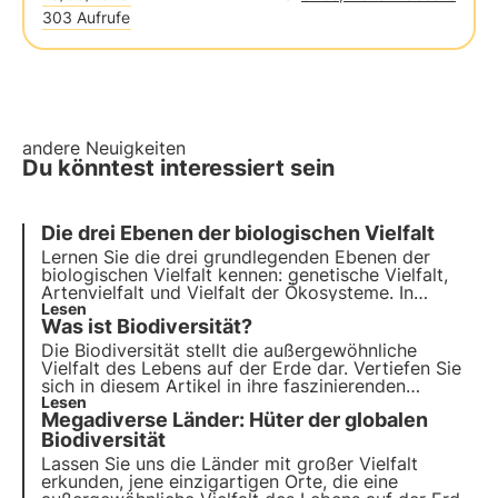
303 Aufrufe
andere Neuigkeiten
Du könntest interessiert sein
Die drei Ebenen der biologischen Vielfalt
Lernen Sie die drei grundlegenden Ebenen der
biologischen Vielfalt kennen: genetische Vielfalt,
Artenvielfalt und Vielfalt der Ökosysteme. In
diesem Artikel erfahren Sie, wie wichtig die
Lesen
Was ist Biodiversität?
einzelnen Ebenen sind und wie wichtig die
Erhaltung der biologischen Vielfalt für unseren
Die Biodiversität stellt die außergewöhnliche
Planeten ist.
Vielfalt des Lebens auf der Erde dar. Vertiefen Sie
sich in diesem Artikel in ihre faszinierenden
Facetten mit konkreten Beispielen und entdecken
Lesen
Megadiverse Länder: Hüter der globalen
Sie, warum sie so wichtig ist.
Biodiversität
Lassen Sie uns die Länder mit großer Vielfalt
erkunden, jene einzigartigen Orte, die eine