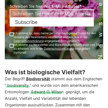
Newsletter
Schreiben Sie hier Ihre E-Mail-Adresse*
Subscribe
Ich stimme zu, dass meine personenbezogenen Daten für den
Versand des Newsletters verarbeitet werden, wie in der
Datenschutzerklärung
angegeben. (obligatorisch)
Ich stimme zu, Newsletter und Marketingkommunikation von 3Bee
zu erhalten, wie in der
Datenschutzerklärung
angegeben.
(optional)
Was ist biologische Vielfalt?
Der Begriff
Biodiversität
stammt aus dem Englischen
"
biodiversity
" und wurde von dem amerikanischen
Entomologen
Edward O. Wilson
geprägt, um die
Anzahl, Vielfalt und Variabilität der lebenden
Organismen auszudrücken. Zusammen mit den