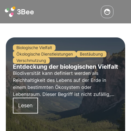
Biologische Vielfalt
Ökologische Dienstleistungen
Bestäubung
Verschmutzung
Entdeckung der biologischen Vielfalt
Biodiversität kann definiert werden als
Reichhaltigkeit
des Lebens auf der Erde in
einem bestimmten Ökosystem oder
Lebensraum. Dieser Begriff ist nicht zufällig,
denn die Artenvielfalt an Land und im Meer ist
Lesen
ein so wertvolles Gut, dass sie als
unschätzbar
gilt.