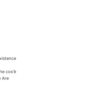
existence
che cos'è
e Are