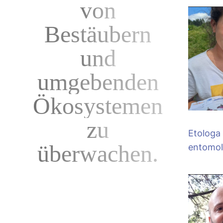
von
Bestäubern
und
umgebenden
Ökosystemen
zu
Etologa
überwachen.
entomo