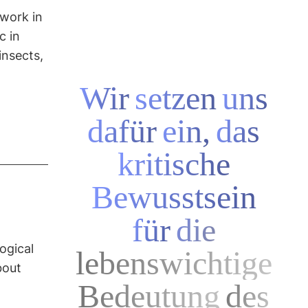
 work in
c in
insects,
Wir
setzen
uns
dafür
ein,
das
kritische
Bewusstsein
für
die
ogical
lebenswichtige
bout
Bedeutung
des