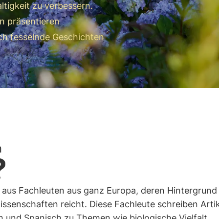
ltigkeit zu verbessern.
n präsentieren
rch fesselnde Geschichten
n
?
aus Fachleuten aus ganz Europa, deren Hintergrund
ssenschaften reicht. Diese Fachleute schreiben Artik
ch und Spanisch zu Themen wie biologische Vielfalt,