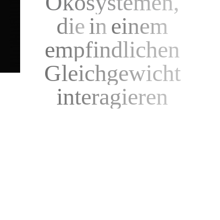
Ökosystemen,
die
in
einem
empfindlichen
Gleichgewicht
interagieren