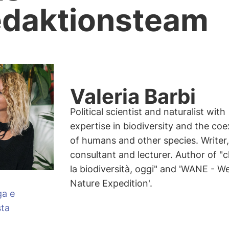
daktionsteam
Valeria Barbi
Political scientist and naturalist with
expertise in biodiversity and the co
of humans and other species. Writer,
consultant and lecturer. Author of "
la biodiversità, oggi" and 'WANE - W
Nature Expedition'.
ga e
sta