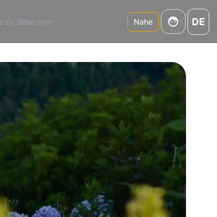
DE
e zu 3Bee.com
Nahe