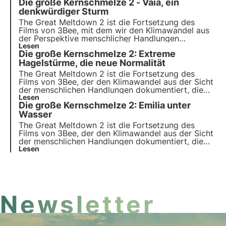
Die große Kernschmelze 2 - Vaia, ein
Ökosysteme und der Artenvielfalt. Entdecken Sie
die erste Folge, die dem Phänomen der
denkwürdiger Sturm
"Wärmeinsel" in der Stadt Mailand gewidmet ist.
The Great Meltdown 2 ist die Fortsetzung des
Films von 3Bee, mit dem wir den Klimawandel aus
der Perspektive menschlicher Handlungen
dokumentieren wollten, die Ökosysteme und die
Lesen
Die große Kernschmelze 2: Extreme
Artenvielfalt verändern. Entdecken Sie die zweite
Folge, die dem schrecklichen Sturm Vaia von 2018
Hagelstürme, die neue Normalität
gewidmet ist.
The Great Meltdown 2 ist die Fortsetzung des
Films von 3Bee, der den Klimawandel aus der Sicht
der menschlichen Handlungen dokumentiert, die
die Ökosysteme und die biologische Vielfalt
Lesen
Die große Kernschmelze 2: Emilia unter
verändern. Entdecken Sie die vierte Folge, die den
extremen Hagelstürmen im Jahr 2023 in Friaul-
Wasser
Julisch Venetien gewidmet ist.
The Great Meltdown 2 ist die Fortsetzung des
Films von 3Bee, der den Klimawandel aus der Sicht
der menschlichen Handlungen dokumentiert, die
die Ökosysteme und die biologische Vielfalt
Lesen
verändern. Entdecken Sie die vierte Folge, die sich
mit der verheerenden Flut im Sommer 2023 in der
Emilia Romagna befasst.
Newsletter