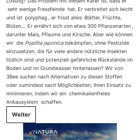
Lösung? Das Problem mit diesem Käfer ist, dass er
sehr wenige Fressfeinde
hat. Er verbreitet sich leicht
und ist
polyphag
, er frisst alles: Blätter, Früchte,
Blüten...
Er ernährt sich von etwa 300 Pflanzenarten
,
darunter Mais, Pflaume und Kirsche. Aber wie können
wir
die
Popillia japonica
bekämpfen, ohne Pestizide
einzusetzen, die für viele andere nützliche Insekten
tödlich sind und potenziell gefährliche Rückstände im
Boden und im Grundwasser hinterlassen? Wir von
3Bee suchen nach Alternativen zu diesen Stoffen
oder zumindest nach Möglichkeiten, ihren Einsatz zu
minimieren, indem wir ein
chemikalienfreies
Anbausystem
schaffen.
Weiter