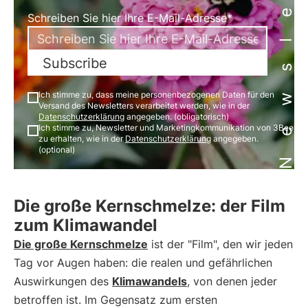
Newsletter
Schreiben Sie hier Ihre E-Mail-Adresse*
Subscribe
Ich stimme zu, dass meine personenbezogenen Daten für den
Versand des Newsletters verarbeitet werden, wie in der
Datenschutzerklärung
angegeben. (obligatorisch)
Ich stimme zu, Newsletter und Marketingkommunikation von 3Bee
zu erhalten, wie in der
Datenschutzerklärung
angegeben.
(optional)
Die große Kernschmelze: der Film
zum Klimawandel
Die große Kernschmelze
ist der "Film", den wir jeden
Tag vor Augen haben: die realen und gefährlichen
Auswirkungen des
Klimawandels
, von denen jeder
betroffen ist. Im Gegensatz zum ersten