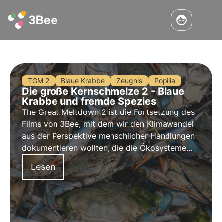
TGM 2
Blaue Krabbe
Zeugnis
Popilia
Die große Kernschmelze 2 - Blaue
Krabbe und fremde Spezies
The Great Meltdown 2 ist die Fortsetzung des
Films von 3Bee, mit dem wir den Klimawandel
aus der Perspektive menschlicher Handlungen
dokumentieren wollten, die die Ökosysteme
und die biologische Vielfalt verändern.
Lesen
Entdecken Sie die dritte Folge, die sich mit der
Invasion der blauen Krabbe und fremden Arten
beschäftigt.