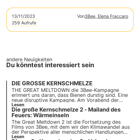
13/11/2023
Von
3Bee, Elena Fraccaro
259 Aufrufe
andere Neuigkeiten
Du könntest interessiert sein
DIE GROSSE KERNSCHMELZE
THE GREAT MELTDOWN die 3Bee-Kampagne
erinnert uns daran, dass Bienen durstig sind. Eine
neue disruptive Kampagne. Am Vorabend der
größten Katastrophe, die von den Forschern auf
Lesen
Die große Kernschmelze 2 - Mailand des
dem Marmolada-Gletscher teilweise vorhergesagt
wurde, ist "The Great Meltdown" der Titel des
Feuers: Wärmeinseln
"Films", der uns jeden Tag vor Augen geführt wird.
The Great Meltdown 2 ist die Fortsetzung des
Films von 3Bee, mit dem wir den Klimawandel aus
der Perspektive aller menschlichen Handlungen
dokumentieren wollten - Veränderungen der
Lesen