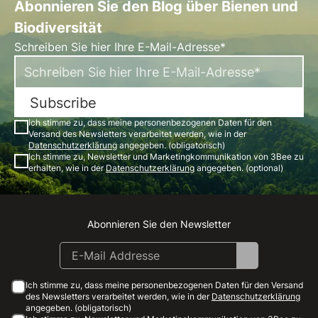
Abonnieren Sie den Blog über Bienen und
Biodiversität
Schreiben Sie hier Ihre E-Mail-Adresse*
Subscribe
Ich stimme zu, dass meine personenbezogenen Daten für den
Versand des Newsletters verarbeitet werden, wie in der
Datenschutzerklärung
angegeben. (obligatorisch)
Ich stimme zu, Newsletter und Marketingkommunikation von 3Bee zu
erhalten, wie in der
Datenschutzerklärung
angegeben. (optional)
Abonnieren Sie den Newsletter
Instagram
Facebook
Linkedin
Youtube
Ich stimme zu, dass meine personenbezogenen Daten für den Versand
des Newsletters verarbeitet werden, wie in der
Datenschutzerklärung
angegeben. (obligatorisch)