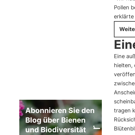
Pollen 
erklärte
Weite
Ein
Eine au
hielten,
veröffen
zwische
Anschein
scheinb
Abonnieren Sie den
tragen 
Blog über Bienen
Rücksich
Blütenbl
und Biodiversität