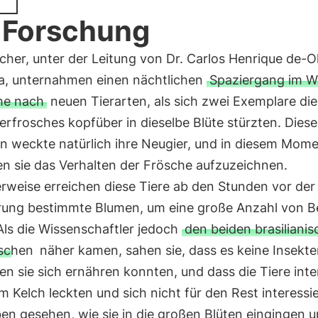
 Forschung
cher, unter der Leitung von Dr. Carlos Henrique de-Ol
a, unternahmen einen nächtlichen
Spaziergang im W
he nach
neuen Tierarten, als sich zwei Exemplare di
rfrosches kopfüber in dieselbe Blüte stürzten. Diese
en weckte natürlich ihre Neugier, und in diesem Mom
n sie das Verhalten der Frösche aufzuzeichnen.
rweise erreichen diese Tiere ab den Stunden vor der
ng bestimmte Blumen, um eine große Anzahl von B
Als die Wissenschaftler jedoch
den beiden brasiliani
schen
näher kamen, sahen sie, dass es keine Insekte
n sie sich ernähren konnten, und dass die Tiere inte
m Kelch leckten und sich nicht für den Rest interessi
en gesehen, wie sie in die großen Blüten eingingen 