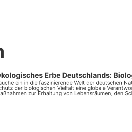
n
kologisches Erbe Deutschlands: Biolog
auche ein in die faszinierende Welt der deutschen N
chutz der biologischen Vielfalt eine globale Verantwo
aßnahmen zur Erhaltung von Lebensräumen, den Schu
orschung bei der Bewältigung des Biodiversität.