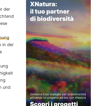
r der
uchtend
iese
ubung
 in der
e
tung
higkeit
ung
h und