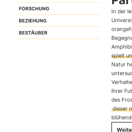
FORSCHUNG
In der l
Universi
BEZIEHUNG
orangefa
BESTÄUBER
Begegnu
Amphibi
spielt u
Natur h
untersu
Verhalt
ihrer Fu
des Fros
dieser 
blühend
Weite