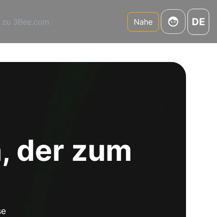
DE
 zu 3Bee.com
Nahe
, der zum
se