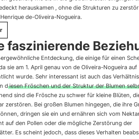
bedeckt herauskamen
, ohne die Strukturen zu zerstör
 Henrique de-Oliveira-Nogueira.
r
e faszinierende Bezieh
ßergewöhnliche Entdeckung, die einige für einen Sch
 da sie am 1. April genau von de Oliveira-Nogueira auf
tlicht wurde. Sehr interessant ist auch das Verhältnis
n d
iesen Fröschen und der Struktur der Blumen selb
end sind die Frösche zu schwer für kleine Blüten, die
ar zerstören. Bei großen Blumen hingegen, die ihre G
können, dringen sie ein und ernähren sich vom Nekta
t auf den Pollen oder die mögliche Zerstörung der
ätter. Es scheint jedoch, dass dieses Verhalten beabs