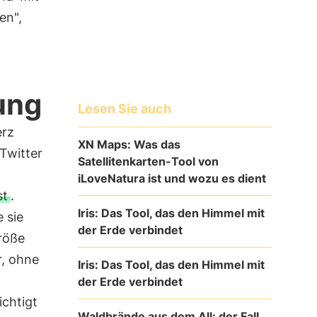
en",
ung
Lesen Sie auch
erz
XN Maps: Was das
 Twitter
Satellitenkarten-Tool von
iLoveNatura ist und wozu es dient
st
.
Iris: Das Tool, das den Himmel mit
 sie
der Erde verbindet
röße
r, ohne
Iris: Das Tool, das den Himmel mit
der Erde verbindet
ichtigt
Waldbrände aus dem All: der Fall