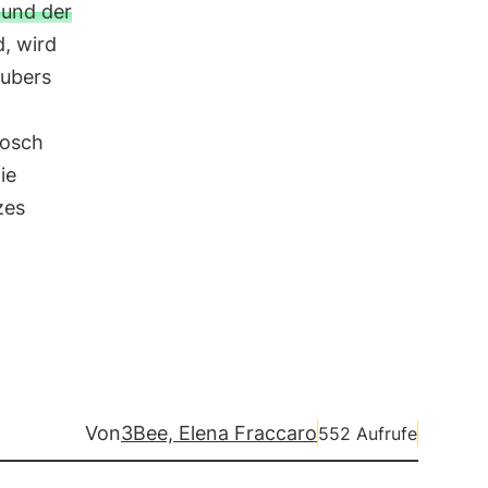
 und der
, wird
äubers
rosch
ie
zes
Von
3Bee, Elena Fraccaro
552 Aufrufe