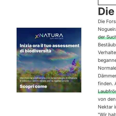
Die
Die Fors
Nogueir
der Suc
Bestäube
Verhalt
beganne
Normale
Dämmeru
finden. 
Laubfrö
von dene
Nektar i
"Wir hab