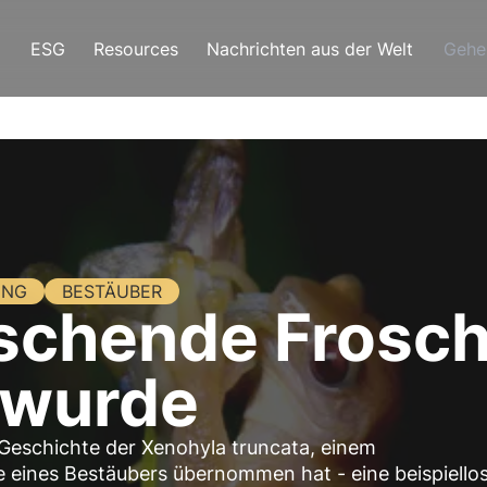
ESG
Resources
Nachrichten aus der Welt
Gehe
UNG
BESTÄUBER
schende Frosch
 wurde
Geschichte der Xenohyla truncata, einem
le eines Bestäubers übernommen hat - eine beispiello