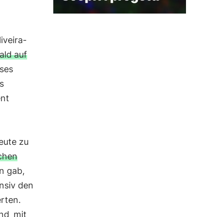
iveira-
ald auf
eses
s
ent
eute zu
schen
n gab,
nsiv den
erten.
und
mit