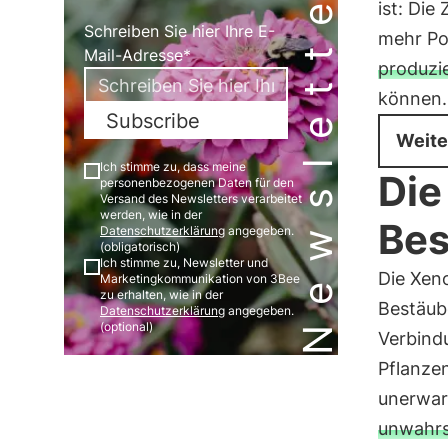
Newsletter
ist: Die
Schreiben Sie hier Ihre E-
mehr Po
Mail-Adresse*
produzi
können.
Subscribe
Weite
Ich stimme zu, dass meine
Die
personenbezogenen Daten für den
Versand des Newsletters verarbeitet
werden, wie in der
Bes
Datenschutzerklärung
angegeben.
(obligatorisch)
Ich stimme zu, Newsletter und
Die Xeno
Marketingkommunikation von 3Bee
zu erhalten, wie in der
Bestäube
Datenschutzerklärung
angegeben.
(optional)
Verbind
Pflanzen
unerwar
unwahrs