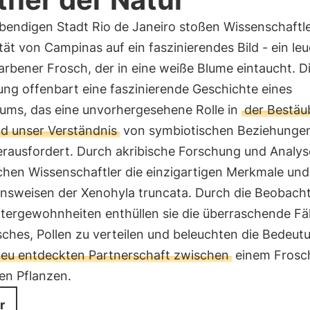
ebendigen Stadt Rio de Janeiro stoßen Wissenschaftle
tät von Campinas auf ein faszinierendes Bild - ein le
rbener Frosch, der in eine weiße Blume eintaucht. D
ng offenbart eine faszinierende Geschichte eines
ums, das eine unvorhergesehene Rolle in
der Bestä
nd unser Verständnis
von symbiotischen Beziehungen
erausfordert. Durch akribische Forschung und Analys
chen Wissenschaftler die einzigartigen Merkmale und
ensweisen der Xenohyla truncata. Durch die Beobach
ttergewohnheiten enthüllen sie die überraschende Fä
ches, Pollen zu verteilen und beleuchten die Bedeut
neu entdeckten Partnerschaft zwischen
einem Frosc
en Pflanzen.
r