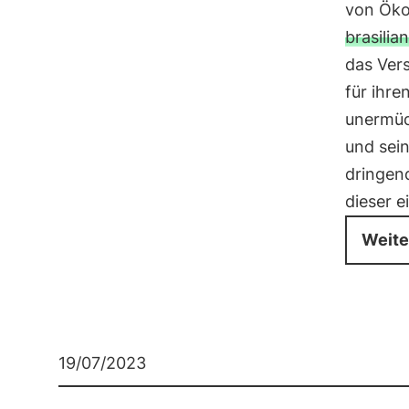
von Öko
brasili
das Ver
für ihre
unermüd
und sein
dringen
dieser e
Weite
19/07/2023