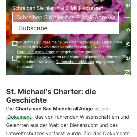
Newsletter
Schreiben Sie hier Ihre E-Mail-Adresse*
Subscribe
Ich stimme zu, dass meine personenbezogenen Daten für den
Versand des Newsletters verarbeitet werden, wie in der
Datenschutzerklärung
angegeben. (obligatorisch)
Ich stimme zu, Newsletter und Marketingkommunikation von 3Bee
zu erhalten, wie in der
Datenschutzerklärung
angegeben.
(optional)
St. Michael's Charter: die
Geschichte
Die
Charta von San Michele all'Adige
ist ein
Dokument
, das von führenden Wissenschaftlern und
Gelehrten aus der Welt der Bienenzucht und des
Umweltschutzes verfasst wurde. Ziel des Dokuments