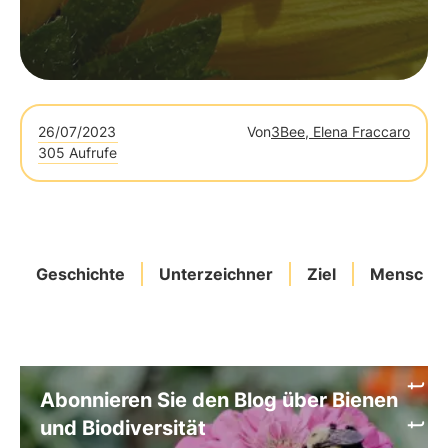
26/07/2023
Von
3Bee, Elena Fraccaro
305 Aufrufe
Geschichte
Unterzeichner
Ziel
Menschena
Abonnieren Sie den Blog über Bienen
und Biodiversität