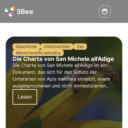
Geschichte
Unterzeichner
Ziel
Menschenaffe selvatica
Die Charta von San Michele all'Adige
Die Charta von San Michele all'Adige ist ein
Dokument, das sich für den Schutz der
Unterarten von Apis mellifera einsetzt, einem
ausgesprochenen und nicht domestizierten
Insekt, das eine grundlegende Rolle bei der
Lesen
Erhaltung der biologischen Vielfalt spielt.
Entdecken Sie die Herausforderungen und
Ziele der Charta von San Michele in diesem
Artikel.