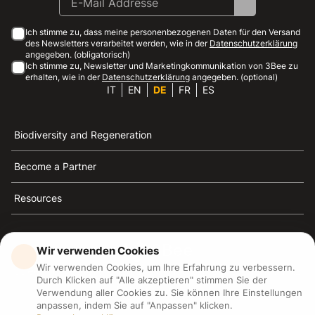
Ich stimme zu, dass meine personenbezogenen Daten für den Versand
des Newsletters verarbeitet werden, wie in der
Datenschutzerklärung
angegeben. (obligatorisch)
Ich stimme zu, Newsletter und Marketingkommunikation von 3Bee zu
erhalten, wie in der
Datenschutzerklärung
angegeben. (optional)
IT
EN
DE
FR
ES
Biodiversity and Regeneration
Become a Partner
Resources
Wir verwenden Cookies
Wir verwenden Cookies, um Ihre Erfahrung zu verbessern.
3Bee ist die Referenz für Nachhaltigkeit, Bienenschutz
Durch Klicken auf "Alle akzeptieren" stimmen Sie der
und Biodiversität
Verwendung aller Cookies zu. Sie können Ihre Einstellungen
anpassen, indem Sie auf "Anpassen" klicken.