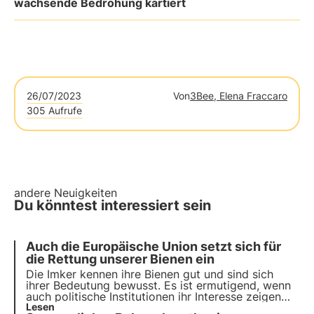
wachsende Bedrohung kartiert
26/07/2023
Von
3Bee, Elena Fraccaro
305 Aufrufe
andere Neuigkeiten
Du könntest interessiert sein
Auch die Europäische Union setzt sich für
die Rettung unserer Bienen ein
Die Imker kennen ihre Bienen gut und sind sich
ihrer Bedeutung bewusst. Es ist ermutigend, wenn
auch politische Institutionen ihr Interesse zeigen
und versuchen, konkrete Vorschläge zum Schutz
Lesen