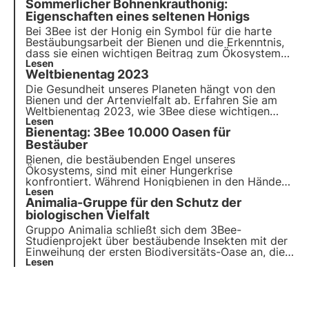
Sommerlicher Bohnenkrauthonig:
dieser wertvollen Insekten und derjenigen, die sie
pflegen, zu machen.
Eigenschaften eines seltenen Honigs
Bei 3Bee ist der Honig ein Symbol für die harte
Bestäubungsarbeit der Bienen und die Erkenntnis,
dass sie einen wichtigen Beitrag zum Ökosystem
leisten. Unsere Projekte unterstützen die
Lesen
Weltbienentag 2023
biologische Vielfalt und sorgen durch unsere
Züchter für eine gesunde Umwelt für Bestäuber.
Die Gesundheit unseres Planeten hängt von den
Bienen und der Artenvielfalt ab. Erfahren Sie am
Weltbienentag 2023, wie 3Bee diese wichtigen
Insekten und andere Bestäuber schützt. Lesen Sie
Lesen
Bienentag: 3Bee 10.000 Oasen für
uneren Blog um mehr zu erfahren!
Bestäuber
Bienen, die bestäubenden Engel unseres
Ökosystems, sind mit einer Hungerkrise
konfrontiert. Während Honigbienen in den Händen
von Imkern Schutz und Pflege finden, kämpfen
Lesen
Animalia-Gruppe für den Schutz der
Wildbienen allein und ohne Helden, die sie
unterstützen. 3Bee hat beschlossen, sie nicht
biologischen Vielfalt
länger allein zu lassen und in ihre Pflege zu
Gruppo Animalia schließt sich dem 3Bee-
investieren.
Studienprojekt über bestäubende Insekten mit der
Einweihung der ersten Biodiversitäts-Oase an, die
aus 200 nektarspendenden Bäumen in drei
Lesen
italienischen Regionen besteht. Das Interview mit
Silvia Siviero, Marketing & Customer Experience
Manager.