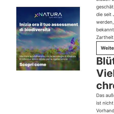
geschät
die sei
werden, 
bekannt 
Zartheit
Weite
Blü
Vie
chr
Das auß
ist nich
Vorhand