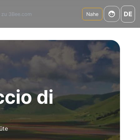
DE
 zu 3Bee.com
Nahe
ccio di
üte