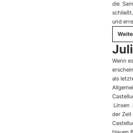
die
Sam
schließt
und erre
Weite
Jul
Wenn es
erschein
als letz
Allgeme
Castellu
Linsen
der Zei
Castellu
blauen B