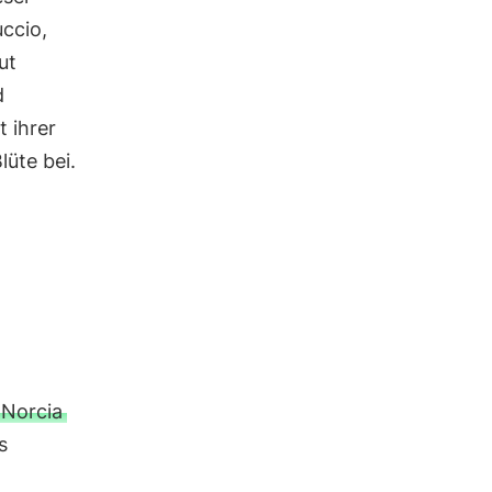
ccio,
ut
d
t ihrer
lüte bei.
 Norcia
s