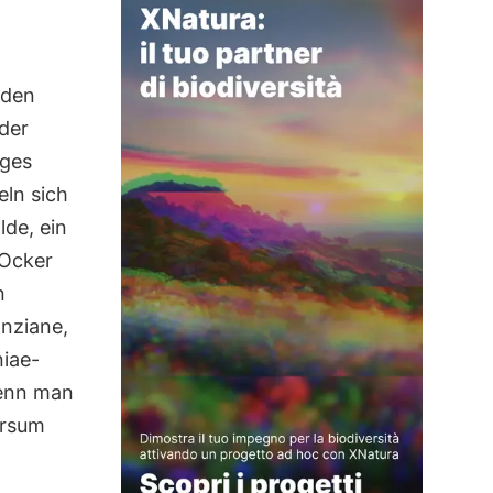
 den
 der
iges
eln sich
lde, ein
 Ocker
n
nziane,
niae-
Wenn man
ersum