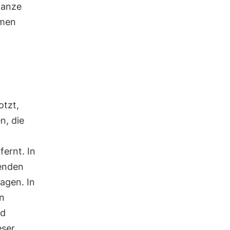
lanze
umen
otzt,
n, die
ernt. In
henden
agen. In
n
nd
eser