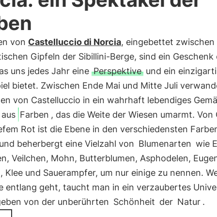
ben
ten von
Castelluccio di Norcia
, eingebettet zwischen
ischen Gipfeln der Sibillini-Berge, sind ein Geschenk
as uns jedes Jahr eine
Perspektive
und ein einzigart
el bietet. Zwischen Ende Mai und Mitte Juli verwand
en von Castelluccio in ein wahrhaft lebendiges Gemä
aus
Farben
, das die Weite der Wiesen umarmt. Von
iefem Rot ist die Ebene in den verschiedensten Farbe
 und beherbergt eine Vielzahl von
Blumenarten
wie E
en, Veilchen, Mohn, Butterblumen, Asphodelen, Euge
n, Klee und Sauerampfer, um nur einige zu nennen. 
e entlang geht, taucht man in ein verzaubertes Univ
geben von der unberührten
Schönheit
der
Natur
.