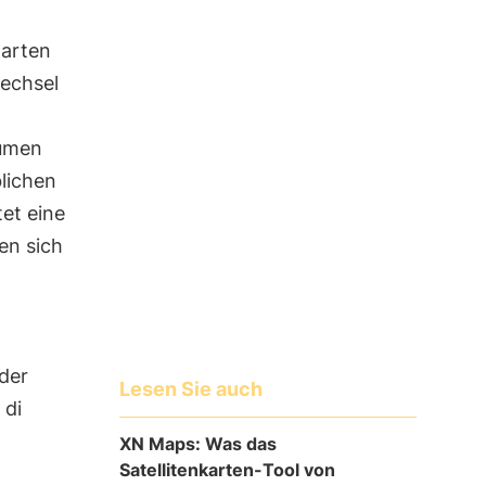
narten
wechsel
umen
lichen
tet eine
en sich
der
Lesen Sie auch
 di
XN Maps: Was das
Satellitenkarten-Tool von