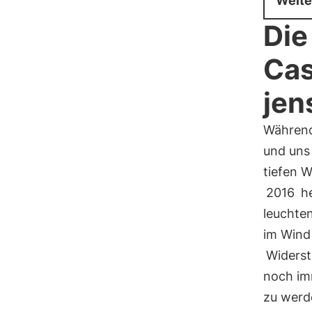
Weite
Die
Cas
jen
Während
und uns
tiefen W
2016
he
leuchte
im Wind 
Widerst
noch imm
zu werd