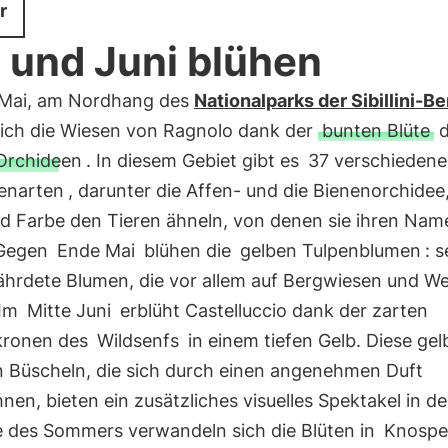
r
 und Juni blühen
Mai, am Nordhang des
Nationalparks der Sibillini-B
sich die Wiesen von Ragnolo dank der
bunten Blüte
d
Orchideen
. In diesem Gebiet gibt es
37 verschiedene
enarten
, darunter die Affen- und die Bienenorchidee,
d Farbe den Tieren ähneln, von denen sie ihren Nam
 Gegen
Ende Mai
blühen die
gelben Tulpenblumen
: 
ährdete Blumen, die vor allem auf Bergwiesen und W
 Im
Mitte Juni
erblüht Castelluccio dank der zarten
kronen des
Wildsenfs
in einem tiefen Gelb. Diese ge
in Büscheln, die sich durch einen angenehmen Duft
nen, bieten ein zusätzliches visuelles Spektakel in d
e des Sommers verwandeln sich die Blüten in
Knosp