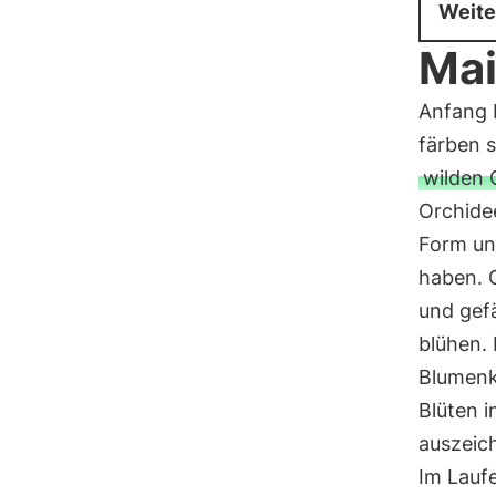
Weite
Mai
Anfang 
färben 
wilden 
Orchide
Form un
haben.
und gef
blühen.
Blumen
Blüten 
auszeich
Im Lauf