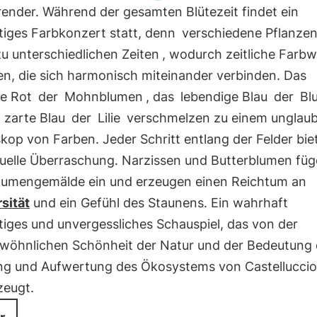
render. Während der gesamten Blütezeit findet ein
tiges Farbkonzert statt, denn
verschiedene Pflanze
u unterschiedlichen Zeiten
, wodurch zeitliche Farb
en, die sich harmonisch miteinander verbinden. Das
ve Rot
der
Mohnblumen
, das
lebendige Blau
der
Bl
s
zarte Blau
der
Lilie
verschmelzen zu einem unglaub
kop von Farben. Jeder Schritt entlang der Felder bie
suelle Überraschung. Narzissen und Butterblumen füg
Blumengemälde ein und erzeugen einen Reichtum an
sität
und ein Gefühl des Staunens. Ein wahrhaft
tiges und unvergessliches Schauspiel, das von der
wöhnlichen Schönheit der Natur und der Bedeutung 
ng und Aufwertung des Ökosystems von Castelluccio
eugt.