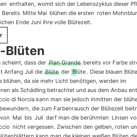
en
enthalten, womit sich der Lebenszyklus dieser Pf
. Bereits
Mitte Mai
blühen die ersten
roten Mohnbl
ichen Ende Juni ihre volle Blütezeit.
r
i-Blüten
 scheint, dass der
Pian Grande
bereits vor Farbe str
t Anfang Juli die
Blüte
der
Blüte
. Diese blauen Blüte
te blühen, da sie mehr Licht benötigen, werden im
inen als Schädling betrachtet und aus dem Anbau entf
ccio di Norcia kann man sie jedoch inmitten der blü
bewundern, die zum Farbenrausch der Blütezeit beitr
t von
Mai
bis
Juli
darf man die berühmten
Linsen vo
ccio
nicht vergessen. Zwischen den gelben, roten u
lütenblättern kann man die kleinen weißen Blüten di