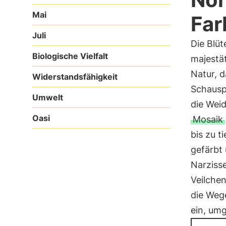
Mai
Far
Juli
Die Blü
Biologische Vielfalt
majestät
Natur, d
Widerstandsfähigkeit
Schauspi
Umwelt
die Weid
Oasi
Mosaik
bis zu t
gefärbt
Narziss
Veilche
die Weg
ein, um