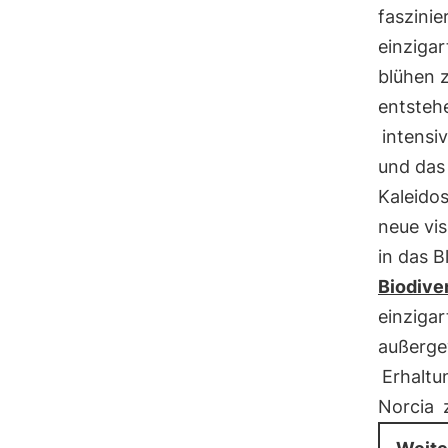
faszinie
einzigar
blühen z
entsteh
intensi
und da
Kaleidos
neue vi
in das 
Biodiver
einzigar
außerge
Erhaltu
Norcia
z