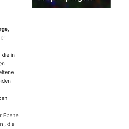
erge
,
er
 die in
en
seltene
eiden
lben
er Ebene.
en
, die