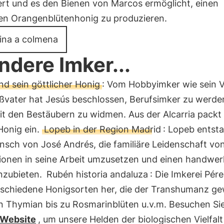
rt und es den Bienen von Marcos ermöglicht, einen
hen Orangenblütenhonig zu produzieren.
ina a colmena
Andere Imker...
nd sein göttlicher Honig
: Vom Hobbyimker wie sein V
ßvater hat Jesús beschlossen, Berufsimker zu werde
it den Bestäubern zu widmen. Aus der Alcarria packt 
Honig ein.
Lopeb in der Region Madrid
: Lopeb entst
sch von José Andrés, die familiäre Leidenschaft vo
ionen in seine Arbeit umzusetzen und einen handwer
nzubieten.
Rubén historia andaluza
: Die Imkerei Pére
erschiedene Honigsorten her, die der Transhumanz g
on Thymian bis zu Rosmarinblüten u.v.m. Besuchen Si
 Website
, um unsere Helden der biologischen Vielfalt