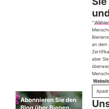
Sie
und
"
Wählen
Menschen
Bienens
an dem 
Zertifik
aber Sie
überwach
Menschen
Websit
Apadr
Abonnieren Sie den
Uns
Blog über Bienen