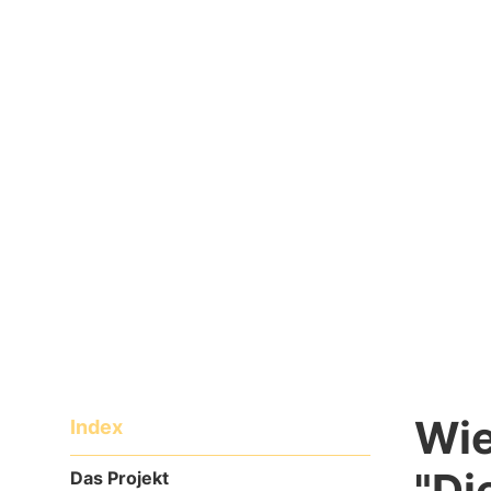
die Möglichkeit, die Welt dieser ungl
Lesen
21/09/2021
Wie
Index
"Di
Das Projekt