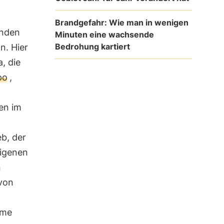
Brandgefahr: Wie man in wenigen
inden
Minuten eine wachsende
Bedrohung kartiert
n. Hier
, die
po
,
en im
eb, der
eigenen
n
 von
ume