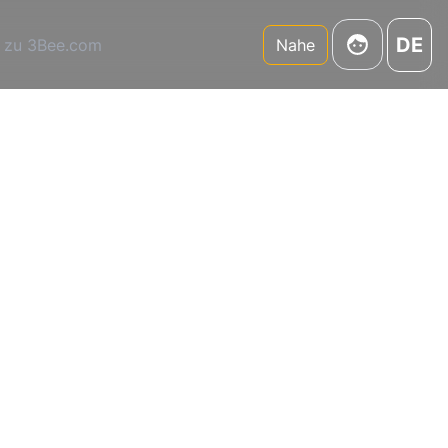
DE
 zu 3Bee.com
Nahe
m "Die
den
te,