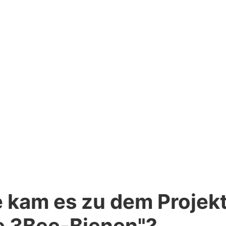
aublichen Bestäuber näher kennenzulernen.
 kam es zu dem Projek
e 3Bee-Bienen"?