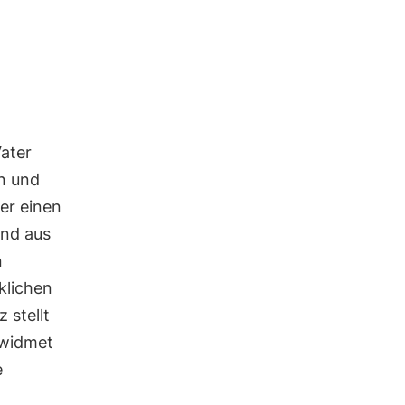
ater
n und
er einen
and aus
n
klichen
z stellt
ewidmet
e