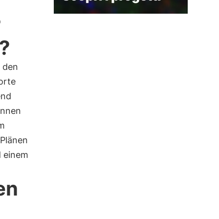
r
s?
r den
orte
end
önnen
am
 Plänen
 einem
en