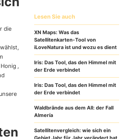
sich
Lesen Sie auch
r die
XN Maps: Was das
Satellitenkarten-Tool von
iLoveNatura ist und wozu es dient
wählst,
em
Iris: Das Tool, das den Himmel mit
 Honig
,
der Erde verbindet
nd
Iris: Das Tool, das den Himmel mit
der Erde verbindet
 unsere
Waldbrände aus dem All: der Fall
Almería
ten
Satellitenvergleich: wie sich ein
Gebiet Jahr für Jahr verändert hat