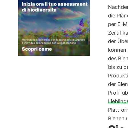
Nachdem
die Plän
per E-M
Zertifik
der Übe
können 
des Bie
bis zu 
Produkti
der Bien
Profil ü
Lieblin
Plattfor
Bienen 