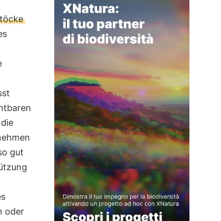
töcke
es
e
sst
chtbaren
 die
rnehmen
so gut
tützung
es
n oder