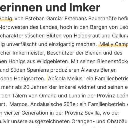
erinnen und Imker
Honig
von Esteban García: Estebans Bauernhöfe bef
 Nordwesten des Landes, hoch in den Bergen von Leó
 charakteristischen Blüten von Heidekraut und Calluna
ig unverfälscht und einzigartig machen.
Miel y Cam
scher Imkermeister, Beschützer der Bienen und des
chen Honigs aus Wildgebieten. Mit seinen Bienenstöck
und Süden Spaniens produzieren Álvaros Bienen
edene Honigsorten.
Apícola Melius
: ein Familienbetri
t mehr als 20 Jahren der Imkerei widmet und seinen 
n den Tälern von Omaña und Luna in der Provinz Leó
ert.
Marcos, Andalusische Süße
: ein Familienbetrieb
n vierter Generation in der Provinz Sevilla, wo der
uivir unsere ausgezeichneten Orangen- und Obstbä