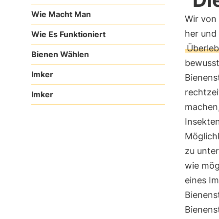
Wie Macht Man
Wir von
her und
Wie Es Funktioniert
Überle
Bienen Wählen
bewusst.
Imker
Bienens
rechtzei
Imker
machen, 
Insekten
Möglich
zu unter
wie mögl
eines I
Bienens
Bienenst