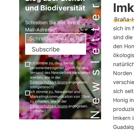
Newsletter
Imk
und Biodiversität
Braña-
Schreiben Sie hier Ihre E-
sich im
Mail-Adresse*
sind die
den Hon
Subscribe
ökologi
Ich stimme zu, dass meine
natürli
personenbezogenen Daten für den
Norden 
Versand des Newsletters verarbeitet
werden, wie in der
verschi
Datenschutzerklärung
angegeben.
(obligatorisch)
sich sei
Ich stimme zu, Newsletter und
Marketingkommunikation von 3Bee
Honig i
zu erhalten, wie in der
Datenschutzerklärung
angegeben.
produzi
(optional)
Imkern i
Guadalq