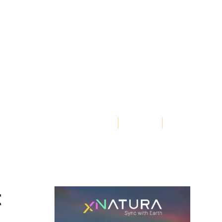
Von
3Bee, Elena Fraccaro
215 Aufrufe
t