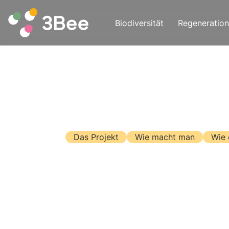
Biodiversität
Regeneration
Das Projekt
Wie macht man
Wie 
Entdecken 
3Bee-Bien
"3Bee's Bees" ist ein Projekt, das a
Imkern, die sich um sie kümmern, konk