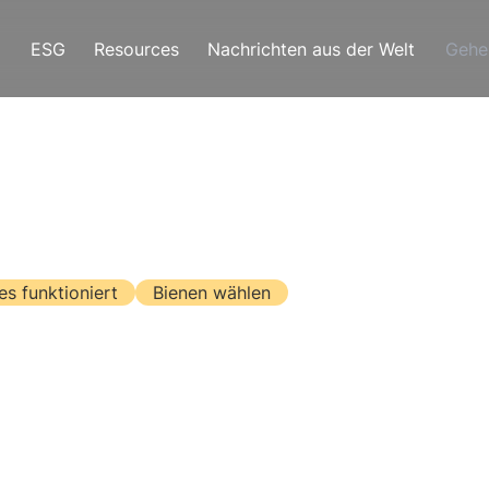
ESG
Resources
Nachrichten aus der Welt
Gehe
es funktioniert
Bienen wählen
Sie die Plattfor
en".
us dem Wunsch heraus entstanden ist, den Bienen und 
rete Hilfe zu leisten. Wir geben jedem, der das möch