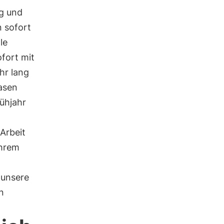
ig und
n sofort
le
ofort mit
hr lang
asen
ühjahr
Arbeit
Ihrem
 unsere
n