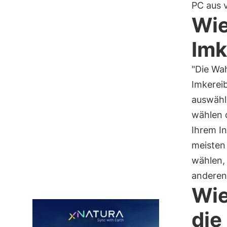
PC aus 
Wie
Imk
"Die Wah
Imkerei
auswähl
wählen 
Ihrem In
meisten
wählen,
andere
Wie
die