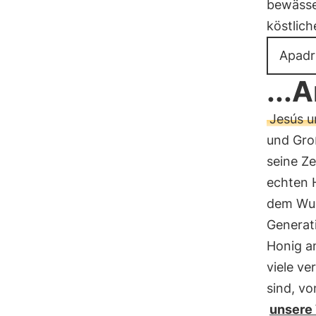
bewässe
köstlic
Apadr
...
Jesús u
und Gro
seine Ze
echten 
dem Wun
Generat
Honig a
viele v
sind, v
unsere