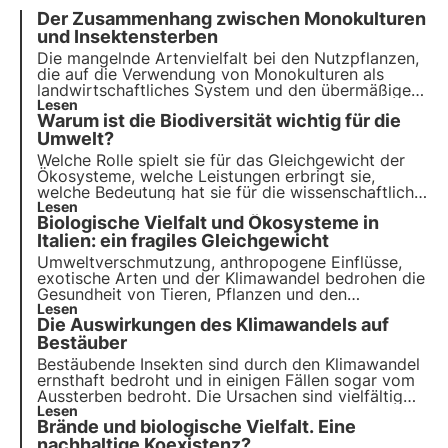
Der Zusammenhang zwischen Monokulturen
und Insektensterben
Die mangelnde Artenvielfalt bei den Nutzpflanzen,
die auf die Verwendung von Monokulturen als
landwirtschaftliches System und den übermäßigen
Einsatz von Pestiziden zurückzuführen ist, ist in
Lesen
Warum ist die Biodiversität wichtig für die
den letzten Jahren zu einer echten Bedrohung für
Insekten, einschließlich der wichtigsten Bestäuber,
Umwelt?
geworden.
Welche Rolle spielt sie für das Gleichgewicht der
Ökosysteme, welche Leistungen erbringt sie,
welche Bedeutung hat sie für die wissenschaftliche
Forschung und welche Auswirkungen hat sie auf
Lesen
Biologische Vielfalt und Ökosysteme in
das menschliche Wohlbefinden? Erfahren Sie, wie
sich 3Bee mit Oasen für den Schutz der
Italien: ein fragiles Gleichgewicht
Artenvielfalt einsetzt
Umweltverschmutzung, anthropogene Einflüsse,
exotische Arten und der Klimawandel bedrohen die
Gesundheit von Tieren, Pflanzen und den
Lebensräumen, in denen sie leben. Das UN-
Lesen
Die Auswirkungen des Klimawandels auf
Programm bis 2030 ruft zu Schutz und
Wiederherstellung auf. Doch es ist rechtzeitiges
Bestäuber
Handeln erforderlich.
Bestäubende Insekten sind durch den Klimawandel
ernsthaft bedroht und in einigen Fällen sogar vom
Aussterben bedroht. Die Ursachen sind vielfältig
und betreffen entweder direkt die Insekten oder
Lesen
Brände und biologische Vielfalt. Eine
indirekt die von ihnen besuchten Pflanzen. Aber
was sind die Auswirkungen? Das wollen wir in
nachhaltige Koexistenz?