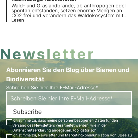
diesem Artikel herausfinden.
Wald- und Graslandbrände, ob anthropogen oder
spontan entstanden, setzen enorme Mengen an
CO2 frei und verändern das Waldökosystem mit
vielfältigen und oft lang anhaltenden Auswirkungen
Lesen
auf die Vegetation, den Boden und die Tierwelt, die
durch den Klimawandel noch verstärkt werden.
Newsletter
Abonnieren Sie den Blog über Bienen und
Biodiversität
Schreiben Sie hier Ihre E-Mail-Adresse*
Subscribe
Ich stimme zu, dass meine personenbezogenen Daten für den
Versand des Newsletters verarbeitet werden, wie in der
Datenschutzerklärung
angegeben. (obligatorisch)
Ich stimme zu, Newsletter und Marketingkommunikation von 3Bee zu