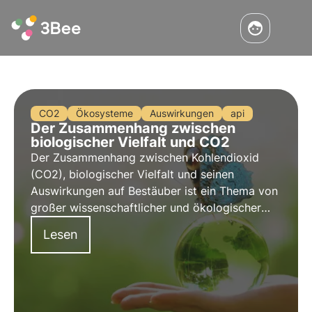
CO2
Ökosysteme
Auswirkungen
api
Der Zusammenhang zwischen
biologischer Vielfalt und CO2
Der Zusammenhang zwischen Kohlendioxid
(CO2), biologischer Vielfalt und seinen
Auswirkungen auf Bestäuber ist ein Thema von
großer wissenschaftlicher und ökologischer
Relevanz, da es sich um eine komplexe
Lesen
Wechselwirkung zwischen Klimawandel,
natürlicher Umwelt und der Gesundheit
bestäubender Insekten handelt.