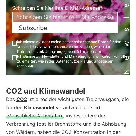
Newsletter
Schreiben Sie hier Ihre E-Mail-Adresse*
Subscribe
Ich stimme zu, dass meine personenbezogenen Daten für den
Versand des Newsletters verarbeitet werden, wie in der
Datenschutzerklärung
angegeben. (obligatorisch)
Ich stimme zu, Newsletter und Marketingkommunikation von 3Bee
zu erhalten, wie in der
Datenschutzerklärung
angegeben.
(optional)
CO2 und Klimawandel
Das
CO2
ist eines der wichtigsten Treibhausgase, die
für den
Klimawandel
verantwortlich sind.
Menschliche Aktivitäten
, insbesondere die
Verbrennung fossiler Brennstoffe und die Abholzung
von Wäldern, haben die CO2-Konzentration in der