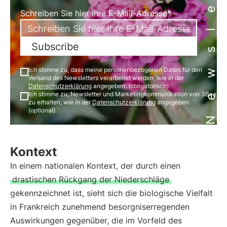
Newsletter
Schreiben Sie hier Ihre E-Mail-Adresse*
Subscribe
Ich stimme zu, dass meine personenbezogenen Daten für den
Versand des Newsletters verarbeitet werden, wie in der
Datenschutzerklärung
angegeben. (obligatorisch)
Ich stimme zu, Newsletter und Marketingkommunikation von 3Bee
zu erhalten, wie in der
Datenschutzerklärung
angegeben.
(optional)
Kontext
In einem nationalen Kontext, der durch einen
drastischen Rückgang der Niederschläge
gekennzeichnet ist, sieht sich die biologische Vielfalt
in Frankreich zunehmend besorgniserregenden
Auswirkungen gegenüber, die im Vorfeld des