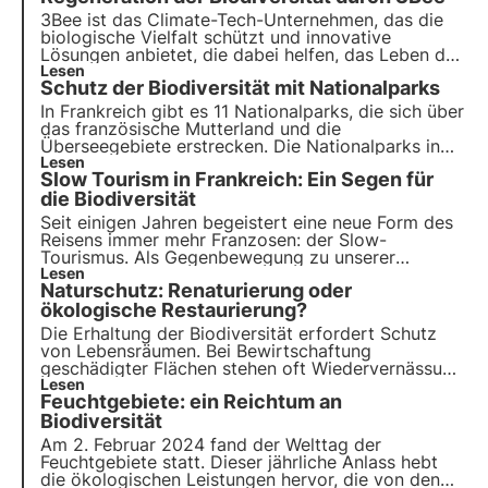
3Bee ist das Climate-Tech-Unternehmen, das die
biologische Vielfalt schützt und innovative
Lösungen anbietet, die dabei helfen, das Leben der
Bestäuber, der Hüter der Gesundheit unserer
Lesen
Schutz der Biodiversität mit Nationalparks
Ökosysteme, zu erhalten. Erfahren Sie, wie 3Bee an
der Regeneration der Biodiversität arbeitet.
In Frankreich gibt es 11 Nationalparks, die sich über
das französische Mutterland und die
Überseegebiete erstrecken. Die Nationalparks in
Frankreich sind international als außergewöhnliche
Lesen
Slow Tourism in Frankreich: Ein Segen für
Gebiete anerkannt, die eine große Artenvielfalt
beherbergen.
die Biodiversität
Seit einigen Jahren begeistert eine neue Form des
Reisens immer mehr Franzosen: der Slow-
Tourismus. Als Gegenbewegung zu unserer
hektischen Zeit setzt dieser Ansatz auf Qualität
Lesen
Naturschutz: Renaturierung oder
statt Quantität, Authentizität statt Standardisierung
und Umweltschutz statt hemmungslosem Konsum.
ökologische Restaurierung?
Die Erhaltung der Biodiversität erfordert Schutz
von Lebensräumen. Bei Bewirtschaftung
geschädigter Flächen stehen oft Wiedervernässung
und ökologische Wiederherstellung gegenüber.
Lesen
Feuchtgebiete: ein Reichtum an
Warum sind diese Ansätze gegensätzlich? Wie
funktionieren sie? Antworten im Artikel.
Biodiversität
Am 2. Februar 2024 fand der Welttag der
Feuchtgebiete statt. Dieser jährliche Anlass hebt
die ökologischen Leistungen hervor, die von den