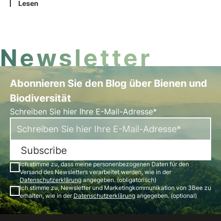
zahlreichen betroffenen Gebieten erbracht werden.
Lesen
Doch was verbirgt sich hinter diesem Begriff?
Welche Interessen hat er für die Biodiversität? Die
Antworten in diesem Artikel.
Newsletter
Abonnieren Sie den Blog über Bienen und
Biodiversität
Schreiben Sie hier Ihre E-Mail-Adresse*
Subscribe
Ich stimme zu, dass meine personenbezogenen Daten für den
Versand des Newsletters verarbeitet werden, wie in der
Datenschutzerklärung
angegeben. (obligatorisch)
Ich stimme zu, Newsletter und Marketingkommunikation von 3Bee zu
erhalten, wie in der
Datenschutzerklärung
angegeben. (optional)