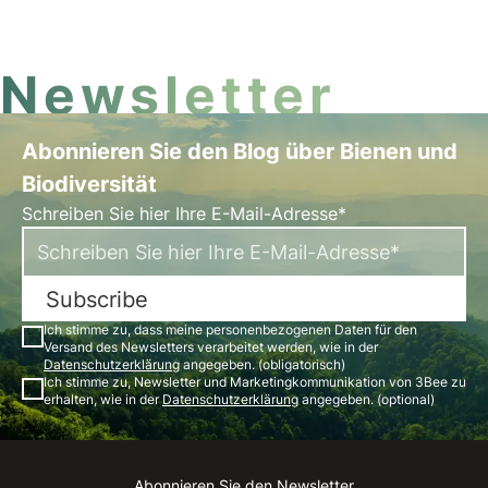
Newsletter
Abonnieren Sie den Blog über Bienen und
Biodiversität
Schreiben Sie hier Ihre E-Mail-Adresse*
Subscribe
Ich stimme zu, dass meine personenbezogenen Daten für den
Versand des Newsletters verarbeitet werden, wie in der
Datenschutzerklärung
angegeben. (obligatorisch)
Ich stimme zu, Newsletter und Marketingkommunikation von 3Bee zu
erhalten, wie in der
Datenschutzerklärung
angegeben. (optional)
Abonnieren Sie den Newsletter
Instagram
Facebook
Linkedin
Youtube