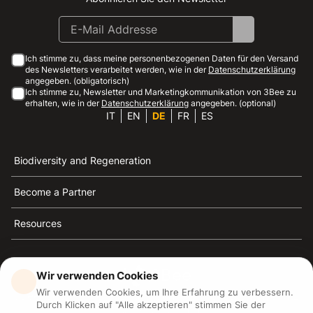
Ich stimme zu, dass meine personenbezogenen Daten für den Versand
des Newsletters verarbeitet werden, wie in der
Datenschutzerklärung
angegeben. (obligatorisch)
Ich stimme zu, Newsletter und Marketingkommunikation von 3Bee zu
erhalten, wie in der
Datenschutzerklärung
angegeben. (optional)
IT
EN
DE
FR
ES
Biodiversity and Regeneration
Become a Partner
Resources
Wir verwenden Cookies
Wir verwenden Cookies, um Ihre Erfahrung zu verbessern.
3Bee ist die Referenz für Nachhaltigkeit, Bienenschutz
Durch Klicken auf "Alle akzeptieren" stimmen Sie der
und Biodiversität