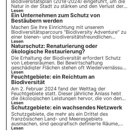
Biodiversitätsplan (2018-2024) eingeführt, um die
Natur in der Stadt zu stärken und den Verlust der
Biodiversität einzudämmen. Die verschiedenen
Lesen
Ein Unternehmen zum Schutz von
Maßnahmen, die im Rahmen des
Biodiversitätsplans umgesetzt werden, werden in
Bestäubern werden
diesem Artikel vorgestellt.
Machen Sie Ihre Einrichtung mit unserem
Biodiversitätsparcours "Biodiversity Adventure" zu
einer bienen- und biodiversitätsfreundlichen
Einrichtung. So sensibilisieren Sie Ihre Mitarbeiter
Lesen
Naturschutz: Renaturierung oder
und Besucher für die Bedeutung der Erhaltung der
Biodiversität.
ökologische Restaurierung?
Die Erhaltung der Biodiversität erfordert Schutz
von Lebensräumen. Bei Bewirtschaftung
geschädigter Flächen stehen oft Wiedervernässung
und ökologische Wiederherstellung gegenüber.
Lesen
Feuchtgebiete: ein Reichtum an
Warum sind diese Ansätze gegensätzlich? Wie
funktionieren sie? Antworten im Artikel.
Biodiversität
Am 2. Februar 2024 fand der Welttag der
Feuchtgebiete statt. Dieser jährliche Anlass hebt
die ökologischen Leistungen hervor, die von den
zahlreichen betroffenen Gebieten erbracht werden.
Lesen
Schutzgebiete: ein wachsendes Netzwerk
Doch was verbirgt sich hinter diesem Begriff?
Welche Interessen hat er für die Biodiversität? Die
Schutzgebiete, die mehr als ein Drittel des
Antworten in diesem Artikel.
französischen Land- und Meeresgebiets
ausmachen, sind geografisch definierte Räume,
deren Priorität die nachhaltige Entwicklung ist.
Lesen
Weitere Erklärungen in diesem Artikel.