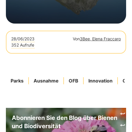
28/06/2023
Von
3Bee, Elena Fraccaro
352 Aufrufe
Parks
Ausnahme
OFB
Innovation
Gle
Abonnieren Sie den Blog über Bienen
und Biodiversität