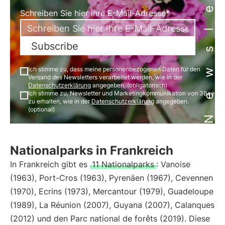
Newsletter
Schreiben Sie hier Ihre E-Mail-Adresse*
Subscribe
Ich stimme zu, dass meine personenbezogenen Daten für den
Versand des Newsletters verarbeitet werden, wie in der
Datenschutzerklärung
angegeben. (obligatorisch)
Ich stimme zu, Newsletter und Marketingkommunikation von 3Bee
zu erhalten, wie in der
Datenschutzerklärung
angegeben.
(optional)
Nationalparks in Frankreich
In Frankreich gibt es
11 Nationalparks
: Vanoise
(1963), Port-Cros (1963), Pyrenäen (1967), Cevennen
(1970), Ecrins (1973), Mercantour (1979), Guadeloupe
(1989), La Réunion (2007), Guyana (2007), Calanques
(2012) und den Parc national de forêts (2019). Diese