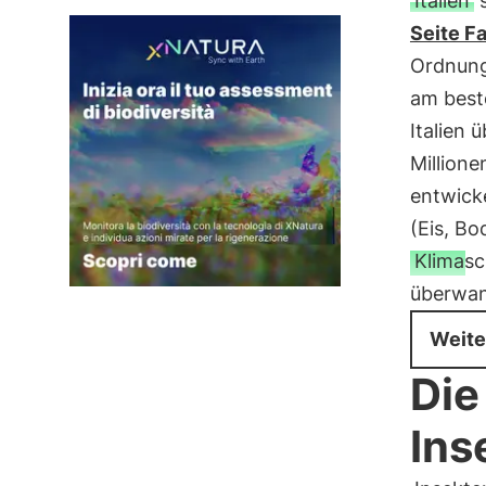
Italien
s
Seite Fa
Ordnung
am best
Italien 
Millione
entwicke
(Eis, Bo
Klimas
überwa
Weite
Die
Ins