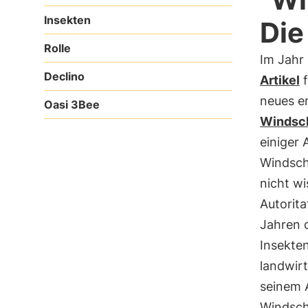
Insekten
Die
Rolle
Im Jahr
Declino
Artikel
f
neues e
Oasi 3Bee
Windsc
einiger 
Windsch
nicht wi
Autorita
Jahren 
Insekte
landwirt
seinem A
Windsch