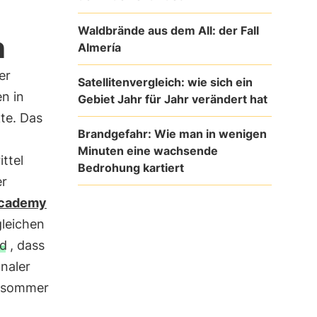
Waldbrände aus dem All: der Fall
n
Almería
er
Satellitenvergleich: wie sich ein
n in
Gebiet Jahr für Jahr verändert hat
te. Das
Brandgefahr: Wie man in wenigen
Minuten eine wachsende
ttel
Bedrohung kartiert
er
 Academy
gleichen
nd
, dass
onaler
chsommer