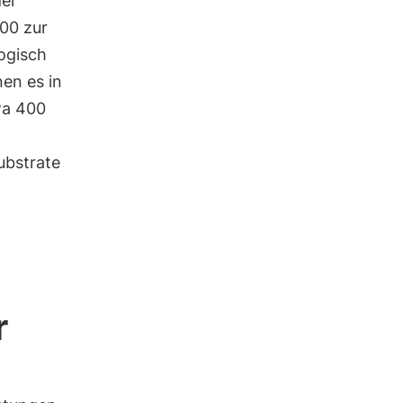
der
00 zur
ogisch
en es in
twa 400
ubstrate
r