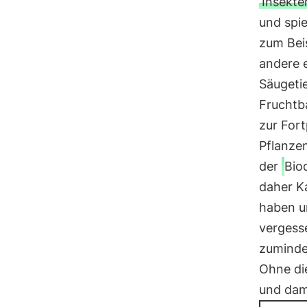
Insekte
und spie
zum Bei
andere e
Säugetie
Fruchtba
zur For
Pflanzen
der
Biod
daher K
haben u
vergess
zuminde
Ohne di
und dam