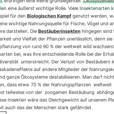
n
erbringen eine Reihe grundlegender
Ökosystemlei
len eine äußerst wichtige Rolle. Viele Insektenarten
spiel für den
Biologischen Kampf
genutzt werden, w
ine wichtige Nahrungsquelle für Fische, Vögel und a
re darstellen. Die
Bestäuberinsekten
hingegen sind f
rkeit und Vielfalt der Pflanzen unerlässlich, denn sie
tpflanzung von rund 90 % der weltweit wild wachsen
arten bei, was ihre entscheidende Rolle bei der Erha
iversität
unterstreicht. Der Verlust von Bestäubern 
askadeneffekte auf andere Mitglieder der Nahrungsk
nd ganze Ökosysteme destabilisieren. Man darf nich
en, dass etwa
75 % der Nahrungspflanzen
weltweit
st teilweise von der
zoogamen Bestäubung
abhäng
ese Insekten wäre das Gleichgewicht auf unserem Pl
it auch das der Menschen stark gefährdet.