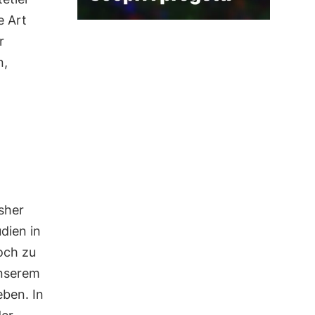
e Art
r
n,
sher
dien in
och zu
unserem
ben. In