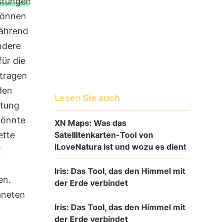
stungen
 können
ährend
ndere
ür die
 tragen
den
Lesen Sie auch
ltung
könnte
XN Maps: Was das
Satellitenkarten-Tool von
ette
iLoveNatura ist und wozu es dient
t
Iris: Das Tool, das den Himmel mit
en.
der Erde verbindet
aneten
Iris: Das Tool, das den Himmel mit
der Erde verbindet