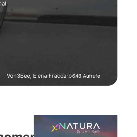
nal
Von
3Bee, Elena Fraccaro
648 Aufrufe
nomen":