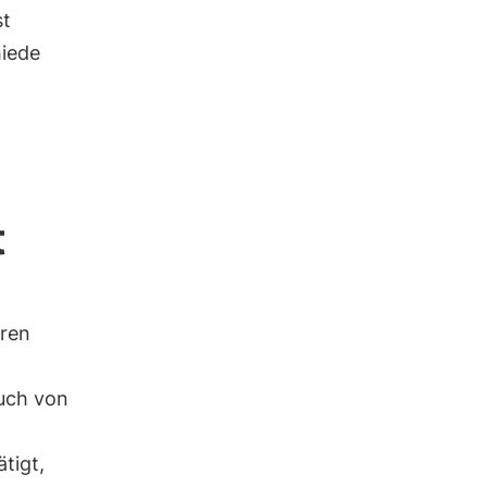
st
hiede
t
ren
uch von
tigt,