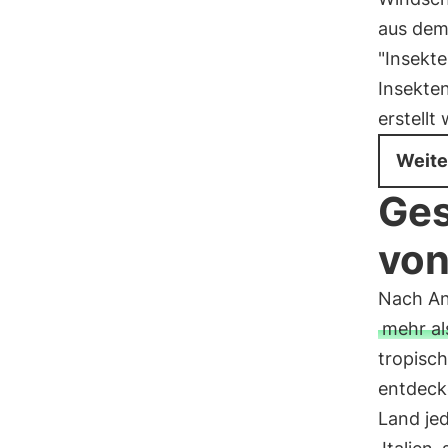
aus dem
"Insekte
Insekte
erstellt
Weite
Ges
von
Nach An
mehr al
tropisc
entdeck
Land je