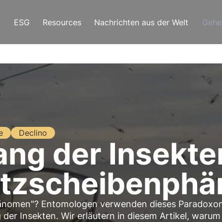
ESG
Resources
Nachrichten aus der Welt
Gehe
e
Declino
ng der Insekte
tzscheibenph
hänomen"? Entomologen verwenden dieses Paradoxon
 der Insekten. Wir erläutern in diesem Artikel, warum