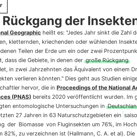
r
 Rückgang der Insekte
onal Geographic
heißt es: "Jedes Jahr sinkt die Zahl d
den, kletternden, kriechenden oder wühlenden Insekte
edenen Teilen der Erde um ein oder zwei Prozentpunk
, dass die Gebiete, in denen der
große Rückgang
det, in zwei Jahrzehnten das Äquivalent von einem Dri
sekten verlieren könnten." Dies geht aus Studien einig
haftler hervor, die in
Proceedings of the National
nces (PNAS)
bereits 2020 veröffentlicht wurden. Im 
igten entomologische Untersuchungen in
Deutschla
etzten 27 Jahren in 63 Naturschutzgebieten ein
sais
ng
der
Biomasse
von Fluginsekten um 76%, im Ho
 82%, zu verzeichnen ist (Hallmann, C. A. et al). Die