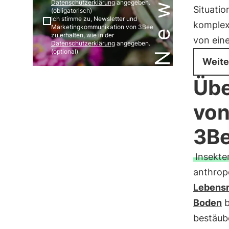
Datenschutzerklärung
angegeben.
Situatio
(obligatorisch)
Ich stimme zu, Newsletter und
komplex:
Marketingkommunikation von 3Bee
zu erhalten, wie in der
von ein
Datenschutzerklärung
angegeben.
(optional)
Weite
Übe
von
3B
Insekte
anthrop
Lebens
Boden
b
bestäube