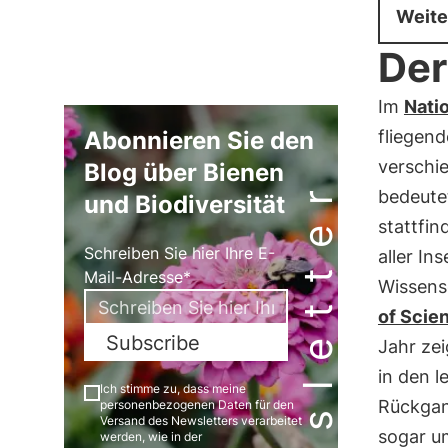
Weite
Der
Im
Nati
Abonnieren Sie den
fliegen
verschi
Blog über Bienen
Newsletter
bedeutet
und Biodiversität
stattfin
Schreiben Sie hier Ihre E-
aller In
Mail-Adresse*
Wissensc
of Scie
Subscribe
Jahr ze
in den l
Ich stimme zu, dass meine
Rückga
personenbezogenen Daten für den
Versand des Newsletters verarbeitet
sogar um
werden, wie in der