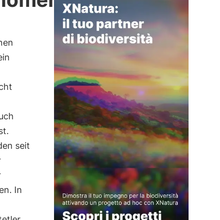
inen
ein
cht
auch
st.
den seit
r
r
en. In
etler