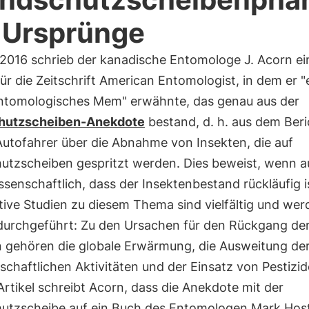
 Ursprünge
 2016 schrieb der kanadische Entomologe J. Acorn e
ür die Zeitschrift American Entomologist, in dem er "
ntomologisches Mem" erwähnte, das genau aus der
hutzscheiben-Anekdote
bestand, d. h. aus dem Beri
Autofahrer über die Abnahme von Insekten, die auf
utzscheiben gespritzt werden. Dies beweist, wenn 
ssenschaftlich, dass der Insektenbestand rückläufig i
tive Studien zu diesem Thema sind vielfältig und wer
durchgeführt: Zu den Ursachen für den Rückgang de
n gehören die globale Erwärmung, die Ausweitung de
schaftlichen Aktivitäten und der Einsatz von Pestizid
rtikel schreibt Acorn, dass die Anekdote mit der
utzscheibe auf ein Buch des Entomologen Mark Host