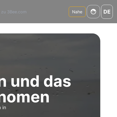
DE
 zu 3Bee.com
Nahe
n und das
änomen
 in