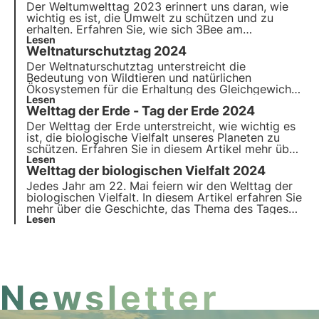
deutlich macht: "Nur eine Erde".
Der Weltumwelttag 2023 erinnert uns daran, wie
wichtig es ist, die Umwelt zu schützen und zu
erhalten. Erfahren Sie, wie sich 3Bee am
Weltumwelttag konkret für den Erhalt der Umwelt
Lesen
Weltnaturschutztag 2024
und den Schutz der biologischen Vielfalt einsetzt.
Der Weltnaturschutztag unterstreicht die
Bedeutung von Wildtieren und natürlichen
Ökosystemen für die Erhaltung des Gleichgewichts
auf unserem Planeten. Erfahren Sie in diesem
Lesen
Welttag der Erde - Tag der Erde 2024
Artikel mehr über die Geschichte des
Welttierschutztages, das Thema 2024 und das
Der Welttag der Erde unterstreicht, wie wichtig es
Engagement von 3Bee für die Überwachung und
ist, die biologische Vielfalt unseres Planeten zu
Regeneration der biologischen Vielfalt.
schützen. Erfahren Sie in diesem Artikel mehr über
die Geschichte des Earth Day, das Thema 2024
Lesen
Welttag der biologischen Vielfalt 2024
und das Engagement von 3Bee für die
Überwachung und den Schutz bestäubender
Jedes Jahr am 22. Mai feiern wir den Welttag der
Insekten.
biologischen Vielfalt. In diesem Artikel erfahren Sie
mehr über die Geschichte, das Thema des Tages
2024 und das Engagement von 3Bee für die
Lesen
Überwachung, den Schutz und die Regeneration
der biologischen Vielfalt.
Newsletter