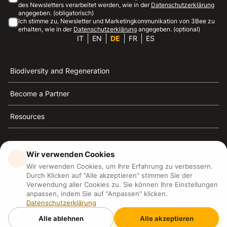
des Newsletters verarbeitet werden, wie in der
Datenschutzerklärung
angegeben. (obligatorisch)
Ich stimme zu, Newsletter und Marketingkommunikation von 3Bee zu
erhalten, wie in der
Datenschutzerklärung
angegeben. (optional)
IT
EN
DE
FR
ES
Biodiversity and Regeneration
Become a Partner
Resources
Wir verwenden Cookies
Wir verwenden Cookies, um Ihre Erfahrung zu verbessern.
3Bee ist die Referenz für Nachhaltigkeit, Bienenschutz
Durch Klicken auf "Alle akzeptieren" stimmen Sie der
und Biodiversität
Verwendung aller Cookies zu. Sie können Ihre Einstellungen
anpassen, indem Sie auf "Anpassen" klicken.
Datenschutzerklärung
3Bee S.R.L Via Pastrengo 14, 20159, Milano (MI)
P.IVA: IT09711590969
Alle ablehnen
Alle akzeptieren
3Bee GmbHSede legale: Oranienburger Straße 23, 10178