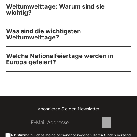
Weltumwelttage: Warum sind sie
wichtig?
Was sind die wichtigsten
Weltumwelttage?
Welche Nationalfeiertage werden in
Europa gefeiert?
Abonnieren Sie den Newsletter
Instagram
Facebook
Linkedin
Youtube
Ich stimme zu, dass meine personenbezogenen Daten für den Versand