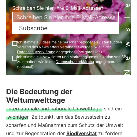
Newsletter
Schreiben Sie hier Ihre E-Mail-Adresse*
Subscribe
Ich stimme zu, dass meine personenbezogenen Daten für den
Versand des Newsletters verarbeitet werden, wie in der
Datenschutzerklärung
angegeben. (obligatorisch)
Ich stimme zu, Newsletter und Marketingkommunikation von 3Bee
zu erhalten, wie in der
Datenschutzerklärung
angegeben.
(optional)
Die Bedeutung der
Weltumwelttage
Internationale und nationale Umwelttage
sind ein
wichtiger
Zeitpunkt, um das Bewusstsein zu
schärfen und Maßnahmen zum Schutz der Umwelt
und zur Regeneration der
Biodiversität
zu fördern.