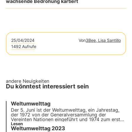
wachsende Bedrohung kartiert
25/04/2024
Von
3Bee, Lisa Santillo
1492 Aufrufe
andere Neuigkeiten
Du könntest interessiert sein
Weltumwelttag
Der 5. Juni ist der Weltumwelttag, ein Jahrestag,
der 1972 von der Generalversammlung der
Vereinten Nationen eingeführt und 1974 zum ersten
Mal begangen wurde, als ein Slogan geprägt
Lesen
Weltumwelttag 2023
wurde, der die Bedeutung dieses Ereignisses sehr