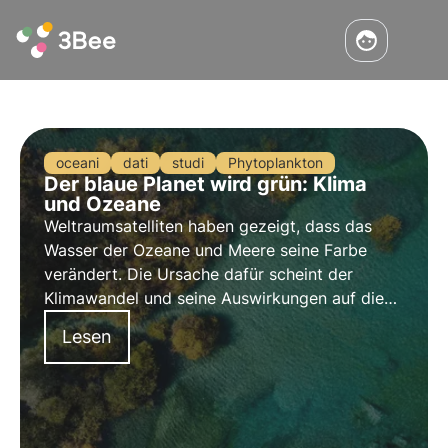
oceani
dati
studi
Phytoplankton
Der blaue Planet wird grün: Klima
und Ozeane
Weltraumsatelliten haben gezeigt, dass das
Wasser der Ozeane und Meere seine Farbe
verändert. Die Ursache dafür scheint der
Klimawandel und seine Auswirkungen auf die
pflanzlichen Ökosysteme in den Gewässern zu
Lesen
sein. Erfahren Sie mehr über dieses Phänomen
in diesem Artikel.