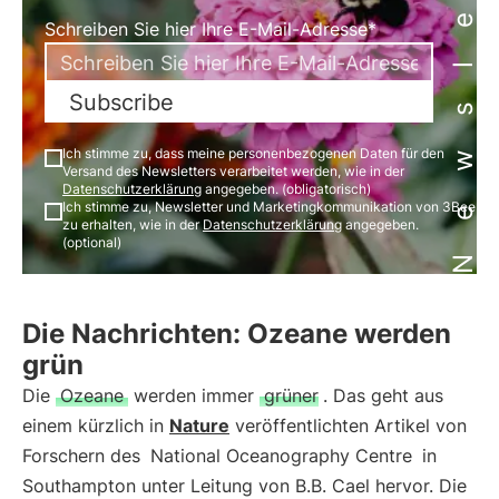
Newsletter
Schreiben Sie hier Ihre E-Mail-Adresse*
Subscribe
Ich stimme zu, dass meine personenbezogenen Daten für den
Versand des Newsletters verarbeitet werden, wie in der
Datenschutzerklärung
angegeben. (obligatorisch)
Ich stimme zu, Newsletter und Marketingkommunikation von 3Bee
zu erhalten, wie in der
Datenschutzerklärung
angegeben.
(optional)
Die Nachrichten: Ozeane werden
grün
Die
Ozeane
werden immer
grüner
. Das geht aus
einem kürzlich in
Nature
veröffentlichten Artikel von
Forschern des
National Oceanography Centre
in
Southampton unter Leitung von B.B. Cael hervor. Die