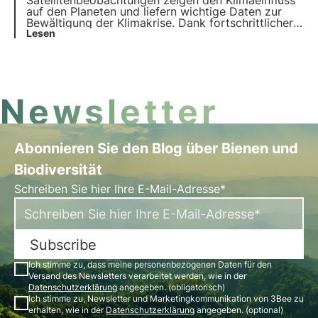
Satellitenbeobachtungen zeigen den Klimaeinfluss
auf den Planeten und liefern wichtige Daten zur
Bewältigung der Klimakrise. Dank fortschrittlicher
Technologien und internationaler Zusammenarbeit
Lesen
überwachen Satelliten Ökosysteme, Biodiversität
und atmosphärische Phänomene.
Newsletter
Abonnieren Sie den Blog über Bienen und
Biodiversität
Schreiben Sie hier Ihre E-Mail-Adresse*
Subscribe
Ich stimme zu, dass meine personenbezogenen Daten für den
Versand des Newsletters verarbeitet werden, wie in der
Datenschutzerklärung
angegeben. (obligatorisch)
Ich stimme zu, Newsletter und Marketingkommunikation von 3Bee zu
erhalten, wie in der
Datenschutzerklärung
angegeben. (optional)