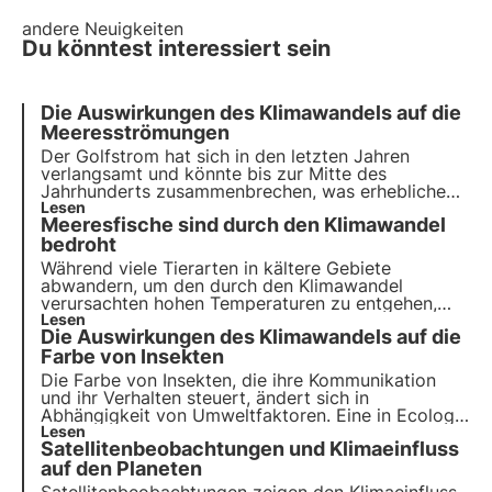
andere Neuigkeiten
Du könntest interessiert sein
Die Auswirkungen des Klimawandels auf die
Meeresströmungen
Der Golfstrom hat sich in den letzten Jahren
verlangsamt und könnte bis zur Mitte des
Jahrhunderts zusammenbrechen, was erhebliche
Folgen für das weltweite Klima hätte:
Lesen
Meeresfische sind durch den Klimawandel
Niederschläge, Winde und Temperaturen würden
beeinträchtigt.
bedroht
Während viele Tierarten in kältere Gebiete
abwandern, um den durch den Klimawandel
verursachten hohen Temperaturen zu entgehen,
scheint diese im Allgemeinen erfolgreiche Strategie
Lesen
Die Auswirkungen des Klimawandels auf die
im Fall von Meeresfischen nicht zu funktionieren,
wie eine aktuelle Studie zeigt.
Farbe von Insekten
Die Farbe von Insekten, die ihre Kommunikation
und ihr Verhalten steuert, ändert sich in
Abhängigkeit von Umweltfaktoren. Eine in Ecology
& Evolution veröffentlichte Studie untersucht, wie
Lesen
Satellitenbeobachtungen und Klimaeinfluss
sich der Klimawandel auf diese Farben auswirkt
und die Kommunikation, Fortpflanzung und
auf den Planeten
physiologischen Anpassungen beeinflusst.