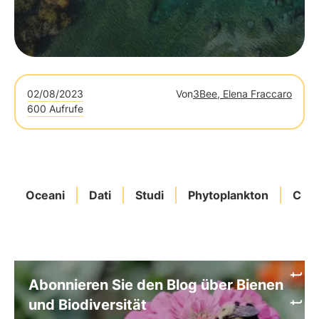
02/08/2023
Von
3Bee, Elena Fraccaro
600 Aufrufe
Oceani
Dati
Studi
Phytoplankton
Clim
Abonnieren Sie den Blog über Bienen
und Biodiversität