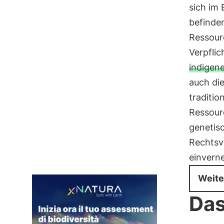
sich im
befinde
Ressourc
Verpflic
indigen
auch die
traditi
Ressourc
genetis
Rechtsvo
einvern
Weite
Das