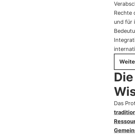
Verabsc
Rechte 
und für
Bedeutun
Integrat
internat
Weite
Die
Wi
Das Pro
traditi
Ressour
Gemeins