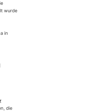
ie
lt wurde
a in
n
r
n, die