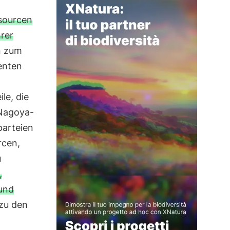
sourcen
rer
n zum
renten
le, die
 Nagoya-
parteien
rcen,
u
,
 und
 zu den