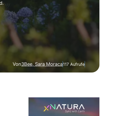
d.
Von
3Bee, Sara Moraca
117 Aufrufe