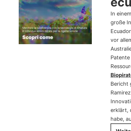
ecu
In einem
große In
Ecuador
vor alle
Australi
Patente
Ressour
Biopirat
Bericht
Ramirez,
Innovati
erklärt,
habe, a