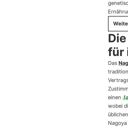
genetis
Ernähru
Weite
Die
für
Das
Nag
traditio
Vertrag
Zustimm
einen
f
wobei d
übliche
Nagoya i