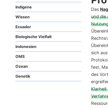
Indigene
Das
Nag
und die
Wissen
Nutzung
Ecuador
Überei
Biologische Vielfalt
Rechtsr
Übereink
Indonesien
sich au
OMS
Protokol
Ozean
fest, M
des Vort
Genetik
ergreif
Klarheit
Verfahr
Ressour