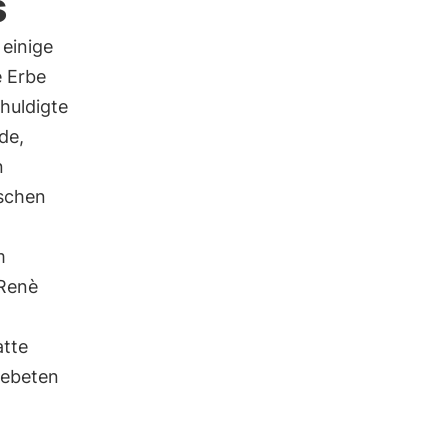
s
einige
e Erbe
huldigte
de,
n
ischen
m
 Renè
atte
gebeten