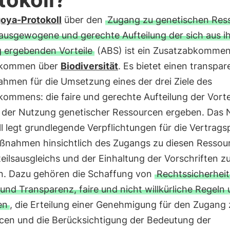
oya-Protokoll
über den
Zugang zu genetischen Res
 ausgewogene und gerechte Aufteilung der sich aus ih
 ergebenden Vorteile
(ABS) ist ein Zusatzabkomme
nkommen über
Biodiversität
. Es bietet einen transpa
ahmen für die Umsetzung eines der drei Ziele des
ommens: die faire und gerechte Aufteilung der Vortei
s der Nutzung genetischer Ressourcen ergeben. Das
l legt grundlegende Verpflichtungen für die Vertrags
aßnahmen hinsichtlich des Zugangs zu diesen Ressou
eilsausgleichs und der Einhaltung der Vorschriften z
en. Dazu gehören die Schaffung von
Rechtssicherheit
 und Transparenz, faire und nicht willkürliche Regeln
en
, die Erteilung einer Genehmigung für den Zugang
cen und die Berücksichtigung der Bedeutung der