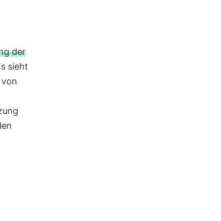
ng der
s sieht
g von
tzung
len