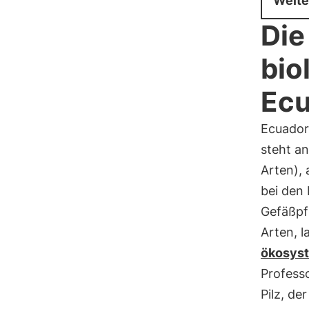
Weite
Die
bio
Ecu
Ecuador
steht an
Arten), 
bei den 
Gefäßpfl
Arten, l
ökosys
Professo
Pilz, de