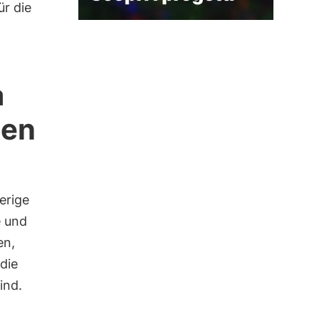
r die
a
ten
erige
e und
en,
die
ind.