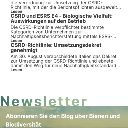
müssen.
die Verordnung zur Umsetzung der CSRD-
Richtlinie, mit der die Berichtspflichten ausgeweitet
und der "Nachhaltigkeitsprüfer" eingeführt wird,
Lesen
CSRD und ESRS E4 - Biologische Vielfalt:
der die Einhaltung der
Nachhaltigkeitsberichterstattung bescheinigt.
Auswirkungen auf den Betrieb
Erfahren Sie mehr in diesem Artikel.
Die CSRD-Richtlinie verpflichtet bestimmte
Kategorien von Unternehmen zur
Nachhaltigkeitsberichterstattung mittels ESRS-
Standards, die auf dem Prinzip der doppelten
Lesen
CSRD-Richtlinie: Umsetzungsdekret
Wesentlichkeit beruhen. Insbesondere der ESRS-
Standard E4 verlangt eine Berichterstattung über
genehmigt
die Auswirkungen und Abhängigkeiten von
Am 30. August verabschiedete Italien das Dekret
Biodiversität und Ökosystemen.
zur Umsetzung der CSRD-Richtlinie und ebnete
damit den Weg für neue Nachhaltigkeitsstandards
für Unternehmen. Lesen Sie in diesem Artikel mehr
Lesen
über die Auswirkungen der CSRD-Richtlinie auf die
Unternehmensberichterstattung und die nächsten
Schritte für
Newsletter
Abonnieren Sie den Blog über Bienen und
Biodiversität