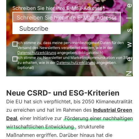
Newsletter
Schreiben Sie hier Ihre E-Mail-Adresse*
Subscribe
Ich stimme zu, dass meine personenbezogenen Daten für den
Versand des Newsletters verarbeitet werden, wie in der
Datenschutzerklärung
angegeben. (obligatorisch)
Ich stimme zu, Newsletter und Marketingkommunikation von 3Bee
zu erhalten, wie in der
Datenschutzerklärung
angegeben.
(optional)
Neue CSRD- und ESG-Kriterien
Die EU hat sich verpflichtet, bis 2050 Klimaneutralität
zu erreichen und hat im Rahmen des
Industrial Green
Deal
, einer Initiative zur
Förderung einer nachhaltigen
wirtschaftlichen Entwicklung
, strukturelle
Maßnahmen ergriffen. Darüber hinaus hat die