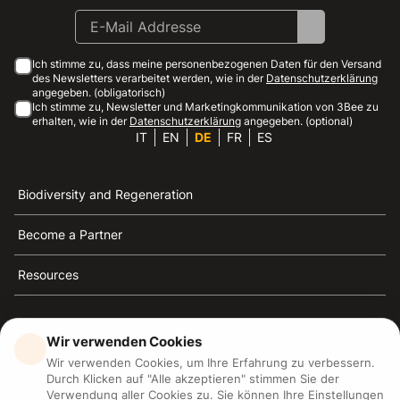
Ich stimme zu, dass meine personenbezogenen Daten für den Versand
des Newsletters verarbeitet werden, wie in der
Datenschutzerklärung
angegeben. (obligatorisch)
Ich stimme zu, Newsletter und Marketingkommunikation von 3Bee zu
erhalten, wie in der
Datenschutzerklärung
angegeben. (optional)
IT
EN
DE
FR
ES
Biodiversity and Regeneration
Become a Partner
Resources
Wir verwenden Cookies
Wir verwenden Cookies, um Ihre Erfahrung zu verbessern.
3Bee ist die Referenz für Nachhaltigkeit, Bienenschutz
Durch Klicken auf "Alle akzeptieren" stimmen Sie der
und Biodiversität
Verwendung aller Cookies zu. Sie können Ihre Einstellungen