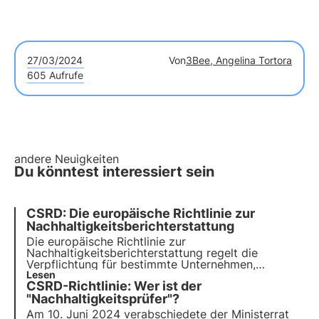
27/03/2024
Von
3Bee, Angelina Tortora
605 Aufrufe
andere Neuigkeiten
Du könntest interessiert sein
CSRD: Die europäische Richtlinie zur
Nachhaltigkeitsberichterstattung
Die europäische Richtlinie zur
Nachhaltigkeitsberichterstattung regelt die
Verpflichtung für bestimmte Unternehmen,
nichtfinanzielle Informationen durch die Erstellung
Lesen
CSRD-Richtlinie: Wer ist der
eines Nachhaltigkeitsberichts zu kommunizieren.
Wir werfen einen genaueren Blick auf die Ziele der
"Nachhaltigkeitsprüfer"?
CSRD und wie Unternehmen diese erreichen
Am 10. Juni 2024 verabschiedete der Ministerrat