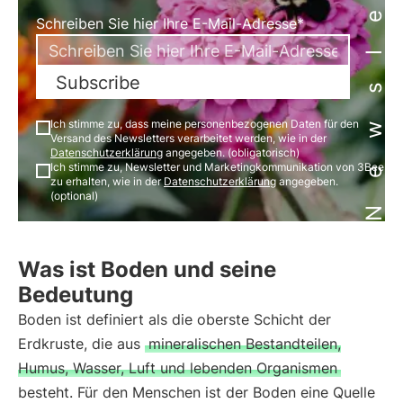
Newsletter
Schreiben Sie hier Ihre E-Mail-Adresse*
Subscribe
Ich stimme zu, dass meine personenbezogenen Daten für den
Versand des Newsletters verarbeitet werden, wie in der
Datenschutzerklärung
angegeben. (obligatorisch)
Ich stimme zu, Newsletter und Marketingkommunikation von 3Bee
zu erhalten, wie in der
Datenschutzerklärung
angegeben.
(optional)
Was ist Boden und seine
Bedeutung
Boden ist definiert als die oberste Schicht der
Erdkruste, die aus
mineralischen Bestandteilen,
Humus, Wasser, Luft und lebenden Organismen
besteht. Für den Menschen ist der Boden eine Quelle