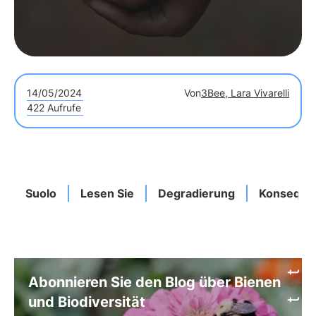
14/05/2024
Von
3Bee, Lara Vivarelli
422 Aufrufe
Suolo
Lesen Sie
Degradierung
Konseque
Abonnieren Sie den Blog über Bienen
und Biodiversität