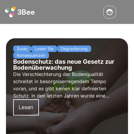
Suolo
Lesen Sie
Degradierung
Konsequenzen
Bodenschutz: das neue Gesetz zur
Bodenüberwachung
Die Verschlechterung der Bodenqualität
schreitet in besorgniserregendem Tempo
voran, und es gibt keinen klar definierten
Schutz. In den letzten Jahren wurde eine
europäische Strategie und Richtlinie für den
Lesen
Schutz und die Wiederherstellung dieser mit
unserer Gesundheit so eng verbundenen
Komponente wie dem Boden entwickelt.