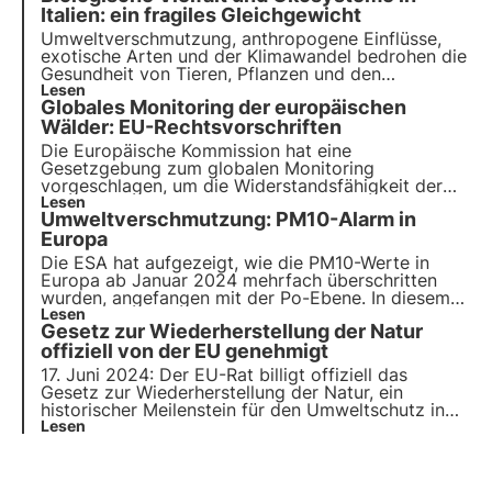
Italien: ein fragiles Gleichgewicht
Umweltverschmutzung, anthropogene Einflüsse,
exotische Arten und der Klimawandel bedrohen die
Gesundheit von Tieren, Pflanzen und den
Lebensräumen, in denen sie leben. Das UN-
Lesen
Globales Monitoring der europäischen
Programm bis 2030 ruft zu Schutz und
Wiederherstellung auf. Doch es ist rechtzeitiges
Wälder: EU-Rechtsvorschriften
Handeln erforderlich.
Die Europäische Kommission hat eine
Gesetzgebung zum globalen Monitoring
vorgeschlagen, um die Widerstandsfähigkeit der
europäischen Wälder zu erhöhen. Was ist das Ziel
Lesen
Umweltverschmutzung: PM10-Alarm in
des vorgeschlagenen Gesetzes und wie wird es
sich auf den Kampf gegen den Klimawandel und
Europa
den Verlust der biologischen Vielfalt auswirken?
Die ESA hat aufgezeigt, wie die PM10-Werte in
Europa ab Januar 2024 mehrfach überschritten
wurden, angefangen mit der Po-Ebene. In diesem
Artikel erfahren Sie, was PM10 ist, welche
Lesen
Gesetz zur Wiederherstellung der Natur
Auswirkungen es auf die biologische Vielfalt hat
und welche wichtige Rolle die Umweltüberwachung
offiziell von der EU genehmigt
in diesem Bereich spielt.
17. Juni 2024: Der EU-Rat billigt offiziell das
Gesetz zur Wiederherstellung der Natur, ein
historischer Meilenstein für den Umweltschutz in
Europa, dank der Zustimmung von 20
Lesen
Mitgliedsstaaten. Doch was sieht das Gesetz vor?
Welche Länder haben gegen das Gesetz gestimmt?
Erfahren Sie mehr in diesem Artikel.