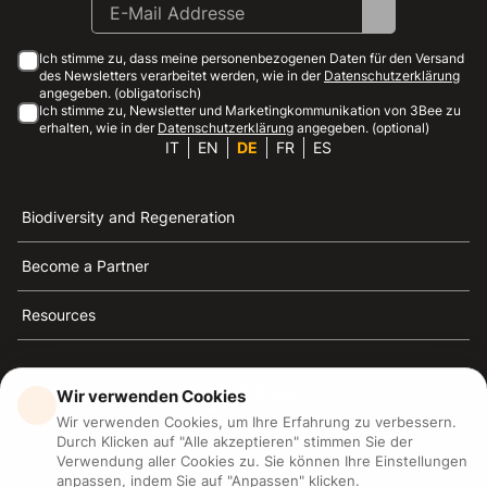
Ich stimme zu, dass meine personenbezogenen Daten für den Versand
des Newsletters verarbeitet werden, wie in der
Datenschutzerklärung
angegeben. (obligatorisch)
Ich stimme zu, Newsletter und Marketingkommunikation von 3Bee zu
erhalten, wie in der
Datenschutzerklärung
angegeben. (optional)
IT
EN
DE
FR
ES
Biodiversity and Regeneration
Become a Partner
Resources
Wir verwenden Cookies
Wir verwenden Cookies, um Ihre Erfahrung zu verbessern.
3Bee ist die Referenz für Nachhaltigkeit, Bienenschutz
Durch Klicken auf "Alle akzeptieren" stimmen Sie der
und Biodiversität
Verwendung aller Cookies zu. Sie können Ihre Einstellungen
anpassen, indem Sie auf "Anpassen" klicken.