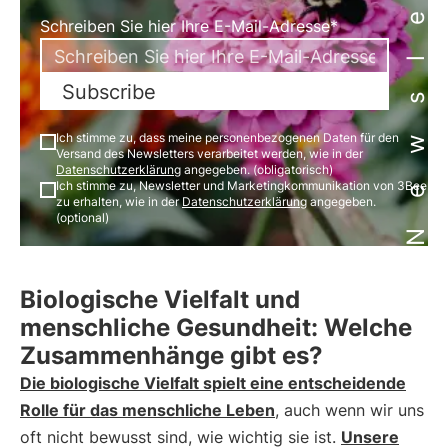
Newsletter
Schreiben Sie hier Ihre E-Mail-Adresse*
Subscribe
Ich stimme zu, dass meine personenbezogenen Daten für den
Versand des Newsletters verarbeitet werden, wie in der
Datenschutzerklärung
angegeben. (obligatorisch)
Ich stimme zu, Newsletter und Marketingkommunikation von 3Bee
zu erhalten, wie in der
Datenschutzerklärung
angegeben.
(optional)
Biologische Vielfalt und
menschliche Gesundheit: Welche
Zusammenhänge gibt es?
Die biologische Vielfalt spielt eine entscheidende
Rolle für das menschliche Leben
, auch wenn wir uns
oft nicht bewusst sind, wie wichtig sie ist.
Unsere