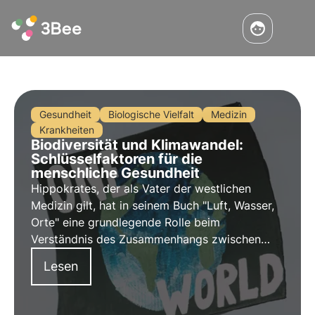
Gesundheit
Biologische Vielfalt
Medizin
Krankheiten
Biodiversität und Klimawandel:
Schlüsselfaktoren für die
menschliche Gesundheit
Hippokrates, der als Vater der westlichen
Medizin gilt, hat in seinem Buch "Luft, Wasser,
Orte" eine grundlegende Rolle beim
Verständnis des Zusammenhangs zwischen
Umwelt und Gesundheit gespielt. Dieser
Lesen
Zusammenhang ist in der modernen Welt mit
Phänomenen wie Hitzewellen,
Naturkatastrophen und Luftverschmutzung von