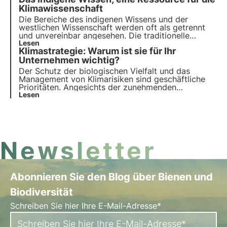
diesem Artikel analysiert.
Klimawissenschaft
Die Bereiche des indigenen Wissens und der
westlichen Wissenschaft werden oft als getrennt
und unvereinbar angesehen. Die traditionelle
Klimawissenschaft, wie sie üblicherweise
Lesen
Klimastrategie: Warum ist sie für Ihr
verstanden wird, wurde in erster Linie durch
westliche akademische Perspektiven geprägt.
Unternehmen wichtig?
Der Schutz der biologischen Vielfalt und das
Management von Klimarisiken sind geschäftliche
Prioritäten. Angesichts der zunehmenden
Regulierung müssen Unternehmen Natur,
Lesen
biologische Vielfalt und Klimastrategien integrieren,
um Widerstandsfähigkeit, Nachhaltigkeit und
Compliance zu gewährleisten. Erf
Newsletter
Abonnieren Sie den Blog über Bienen und
Biodiversität
Schreiben Sie hier Ihre E-Mail-Adresse*