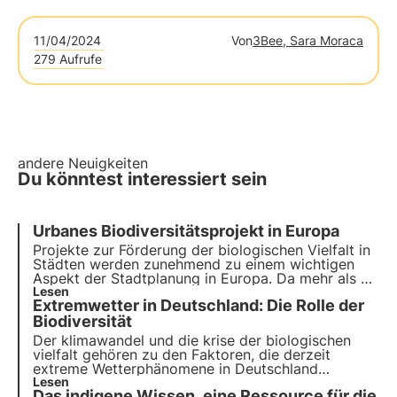
11/04/2024
Von
3Bee, Sara Moraca
279 Aufrufe
andere Neuigkeiten
Du könntest interessiert sein
Urbanes Biodiversitätsprojekt in Europa
Projekte zur Förderung der biologischen Vielfalt in
Städten werden zunehmend zu einem wichtigen
Aspekt der Stadtplanung in Europa. Da mehr als 70
% der weltweiten Kohlenstoffemissionen auf die
Lesen
Extremwetter in Deutschland: Die Rolle der
Städte entfallen, ist es unerlässlich geworden,
naturbasierte Lösungen einzubeziehen, um die
Biodiversität
Auswirkungen menschlicher Aktivitäten auf die
Der klimawandel und die krise der biologischen
Umwelt zu verringern.
vielfalt gehören zu den Faktoren, die derzeit
extreme Wetterphänomene in Deutschland
verursachen. Die Ursachen und Folgen werden in
Lesen
Das indigene Wissen, eine Ressource für die