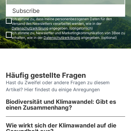
Subscribe
Ich stimme zu, dass meine personenbezogenen Daten für den
Versand des Newsletters verarbeitet werden, wie in der
Datenschutzerklärung
angegeben. (obligatorisch)
Ich stimme zu, Newsletter und Marketingkommunikation von 3Bee zu
erhalten, wie in der
Datenschutzerklärung
angegeben. (optional)
Häufig gestellte Fragen
Hast du Zweifel oder andere Fragen zu diesem
Artikel? Hier findest du einige Anregungen
Biodiversität und Klimawandel: Gibt es
einen Zusammenhang?
Wie wirkt sich der Klimawandel auf die