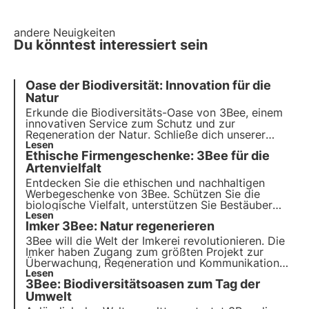
andere Neuigkeiten
Du könntest interessiert sein
Oase der Biodiversität: Innovation für die
Natur
Erkunde die Biodiversitäts-Oase von 3Bee, einem
innovativen Service
zum Schutz und zur
Regeneration der Natur
. Schließe dich unserer
Mission an und entdecke, wie
Lesen
Technologie
und
Ethische Firmengeschenke: 3Bee für die
Nachhaltigkeit zusammenkommen, um eine
grünere Zukunft für Unternehmen und den Planeten
Artenvielfalt
zu schaffen.
Entdecken Sie die ethischen und nachhaltigen
Werbegeschenke von 3Bee. Schützen Sie die
biologische Vielfalt, unterstützen Sie Bestäuber
und reduzieren Sie CO2-Emissionen. Verschenken
Lesen
Imker 3Bee: Natur regenerieren
Sie technologische Bienenstöcke, Nektarbäume
und Polly House für einen grünen Fußabdruck und
3Bee will die Welt der Imkerei revolutionieren. Die
sozial verantwortliches Branding.
Imker haben Zugang zum größten Projekt zur
Überwachung, Regeneration und Kommunikation
der biologischen Vielfalt. Unser Ziel ist es,
Lesen
3Bee: Biodiversitätsoasen zum Tag der
Landwirte für die biologische Vielfalt zu schaffen.
Umwelt