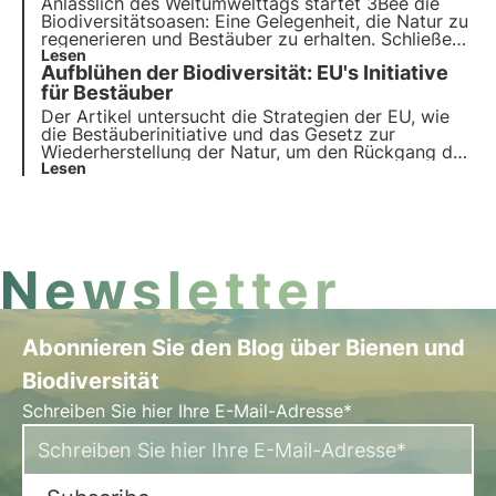
Anlässlich des Weltumwelttags startet 3Bee die
Biodiversitätsoasen
: Eine Gelegenheit, die Natur zu
regenerieren und Bestäuber zu erhalten. Schließen
Sie sich uns an und entdecken Sie, wie unsere
Lesen
Aufblühen der Biodiversität: EU's Initiative
Mission
innovative Technologie und
Umweltengagement
für Bestäuber
kombiniert.
Der Artikel untersucht die Strategien der EU, wie
die Bestäuberinitiative und das Gesetz zur
Wiederherstellung der Natur, um den Rückgang der
biologischen Vielfalt umzukehren. Außerdem wird
Lesen
der innovative Ansatz von 3Bee zur Unterstützung
von Bestäubern und Biodiversität durch Tech-
Oasen vorgestellt
Newsletter
Abonnieren Sie den Blog über Bienen und
Biodiversität
Schreiben Sie hier Ihre E-Mail-Adresse*