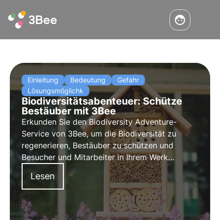
Einleitung
Bedeutung
Gefahr
Lösungsmöglichk
Biodiversitätsabenteuer: Schütze
Bestäuber mit 3Bee
Erkunden Sie den Biodiversity Adventure-
Service von 3Bee, um die Biodiversität zu
regenerieren
, Bestäuber zu
schützen
und
Besucher
und
Mitarbeiter
in Ihrem Werk
einzubeziehen. Handeln Sie jetzt für eine
Lesen
nachhaltige Zukunft!