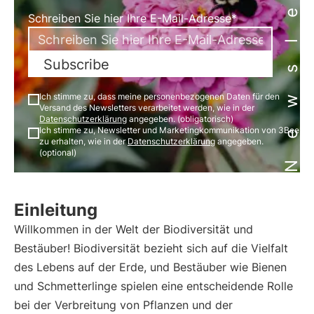
Newsletter
Schreiben Sie hier Ihre E-Mail-Adresse*
Subscribe
Ich stimme zu, dass meine personenbezogenen Daten für den
Versand des Newsletters verarbeitet werden, wie in der
Datenschutzerklärung
angegeben. (obligatorisch)
Ich stimme zu, Newsletter und Marketingkommunikation von 3Bee
zu erhalten, wie in der
Datenschutzerklärung
angegeben.
(optional)
Einleitung
Willkommen in der Welt der Biodiversität und
Bestäuber! Biodiversität bezieht sich auf die Vielfalt
des Lebens auf der Erde, und Bestäuber wie Bienen
und Schmetterlinge spielen eine entscheidende Rolle
bei der Verbreitung von Pflanzen und der