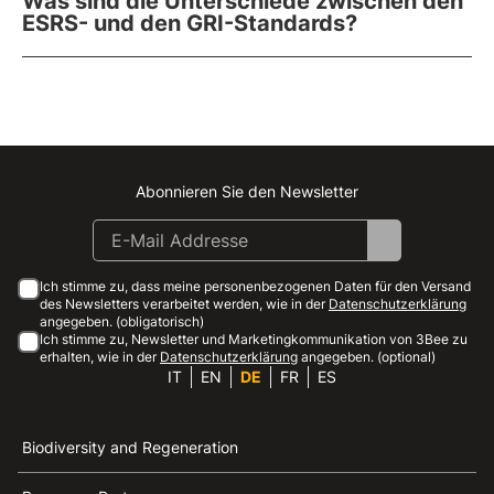
Was sind die Unterschiede zwischen den
ESRS- und den GRI-Standards?
Abonnieren Sie den Newsletter
Instagram
Facebook
Linkedin
Youtube
Ich stimme zu, dass meine personenbezogenen Daten für den Versand
des Newsletters verarbeitet werden, wie in der
Datenschutzerklärung
angegeben. (obligatorisch)
Ich stimme zu, Newsletter und Marketingkommunikation von 3Bee zu
erhalten, wie in der
Datenschutzerklärung
angegeben. (optional)
IT
EN
DE
FR
ES
Biodiversity and Regeneration