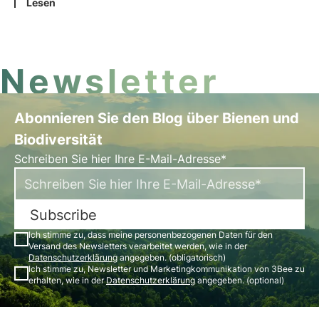
Standards, die auf dem Prinzip der doppelten
Lesen
Wesentlichkeit beruhen. Insbesondere der ESRS-
Standard E4 verlangt eine Berichterstattung über
die Auswirkungen und Abhängigkeiten von
Biodiversität und Ökosystemen.
Newsletter
Abonnieren Sie den Blog über Bienen und
Biodiversität
Schreiben Sie hier Ihre E-Mail-Adresse*
Subscribe
Ich stimme zu, dass meine personenbezogenen Daten für den
Versand des Newsletters verarbeitet werden, wie in der
Datenschutzerklärung
angegeben. (obligatorisch)
Ich stimme zu, Newsletter und Marketingkommunikation von 3Bee zu
erhalten, wie in der
Datenschutzerklärung
angegeben. (optional)