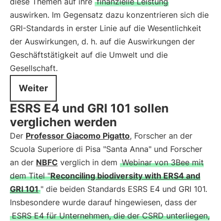
diese Themen auf ihre
finanzielle Leistung
auswirken. Im Gegensatz dazu konzentrieren sich die
GRI-Standards in erster Linie auf die Wesentlichkeit
der Auswirkungen, d. h. auf die Auswirkungen der
Geschäftstätigkeit auf die Umwelt und die
Gesellschaft.
Weiter
ESRS E4 und GRI 101 sollen
verglichen werden
Der
Professor Giacomo Pigatto
, Forscher an der
Scuola Superiore di Pisa "Santa Anna" und Forscher
an der
NBFC
verglich in dem
Webinar von 3Bee mit
dem Titel "
Reconciling biodiversity with ERS4 and
GRI 101
" die beiden Standards ESRS E4 und GRI 101.
Insbesondere wurde darauf hingewiesen, dass der
ESRS E4 für Unternehmen, die der CSRD unterliegen,