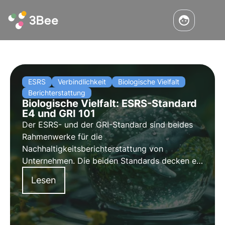
ESRS
Verbindlichkeit
Biologische Vielfalt
Berichterstattung
Biologische Vielfalt: ESRS-Standard
E4 und GRI 101
Der ESRS- und der GRI-Standard sind beides
Rahmenwerke für die
Nachhaltigkeitsberichterstattung von
Unternehmen. Die beiden Standards decken ein
breites Spektrum von Nachhaltigkeitsthemen
Lesen
ab, darunter auch die biologische Vielfalt. In
diesem Artikel analysieren wir die Unterschiede
zwischen den beiden Standards.