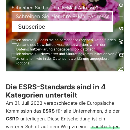
Newsletter
Schreiben Sie hier Ihre E-Mail-Adresse*
Subscribe
Ich stimme zu, dass meine personenbezogenen Daten für den
Versand des Newsletters verarbeitet werden, wie in der
Datenschutzerklärung
angegeben. (obligatorisch)
Ich stimme zu, Newsletter und Marketingkommunikation von 3Bee
zu erhalten, wie in der
Datenschutzerklärung
angegeben.
(optional)
Die ESRS-Standards sind in 4
Kategorien unterteilt
Am 31. Juli 2023 verabschiedete die Europäische
Kommission das
ESRS
für alle Unternehmen, die der
CSRD
unterliegen. Diese Entscheidung ist ein
weiterer Schritt auf dem Weg zu einer
nachhaltigen