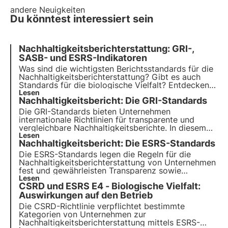
andere Neuigkeiten
Du könntest interessiert sein
Nachhaltigkeitsberichterstattung: GRI-,
SASB- und ESRS-Indikatoren
Was sind die wichtigsten Berichtsstandards für die
Nachhaltigkeitsberichterstattung? Gibt es auch
Standards für die biologische Vielfalt? Entdecken
Sie die GRI-, SASB- und ESRS-Standards in diesem
Lesen
Nachhaltigkeitsbericht: Die GRI-Standards
Artikel. Erfahren Sie mehr mit Pills from the Oasis,
3Bee's Digital Academy for Sustainability
Die GRI-Standards bieten Unternehmen
Professionals.
internationale Richtlinien für transparente und
vergleichbare Nachhaltigkeitsberichte. In diesem
Artikel erfahren Sie, wie sie strukturiert sind,
Lesen
Nachhaltigkeitsbericht: Die ESRS-Standards
welche Kategorien es gibt und alles zum neuen
GRI-Standard 101: Biodiversität 2024, gültig ab
Die ESRS-Standards legen die Regeln für die
dem 1. Januar 2026.
Nachhaltigkeitsberichterstattung von Unternehmen
fest und gewährleisten Transparenz sowie
gesetzliche Konformität in allen ESG-Aspekten.
Lesen
CSRD und ESRS E4 - Biologische Vielfalt:
Erfahre hier, was sie sind, wie sie funktionieren und
welche Hauptanforderungen zu beachten sind.
Auswirkungen auf den Betrieb
Die CSRD-Richtlinie verpflichtet bestimmte
Kategorien von Unternehmen zur
Nachhaltigkeitsberichterstattung mittels ESRS-