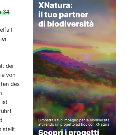
n 34
lfalt
her
alt der
ie von
sten des
n
 ist
führt
d
stellt