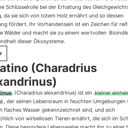
ine Schlüsselrolle bei der Erhaltung des Gleichgewich
n
, da sie sich von totem Holz ernährt und so dessen
ng fördert. Ihr Vorhandensein ist ein Zeichen für reif
ne Wälder und macht sie zu einem wertvollen
Bioindi
undheit dieser Ökosysteme.
r
Fratino (Charadrius
xandrinus)
tinus
(Charadrius alexandrinus) ist ein
kleiner einhe
l
, der seinen Lebensraum in feuchten Umgebungen f
ch flaches Wasser gekennzeichnet sind, und sich
hlich von wirbellosen Tieren ernährt, die sich im S
en. Diese besondere Lebensweise macht ihn zu einer 