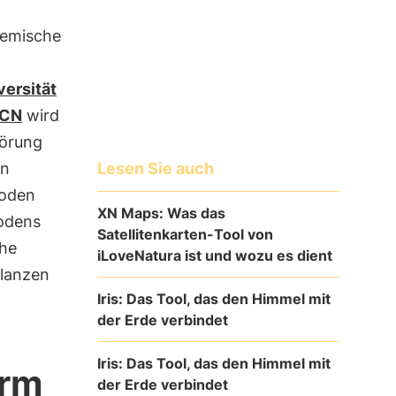
ndemische
versität
UCN
wird
törung
Lesen Sie auch
en
Boden
XN Maps: Was das
Bodens
Satellitenkarten-Tool von
che
iLoveNatura ist und wozu es dient
flanzen
Iris: Das Tool, das den Himmel mit
der Erde verbindet
Iris: Das Tool, das den Himmel mit
arm
der Erde verbindet