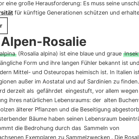
vor eine große Herausforderung: Es muss seine unsch
sität
für künftige Generationen schützen und erhalt
r
 Alpen-Rosalie
alpina
(Rosalia alpina) ist eine blaue und graue
Insek
 längliche Form und ihre langen Fühler bekannt ist un
ern Mittel- und Osteuropas heimisch ist. In Italien ist
gionen außer im Aostatal und auf Sardinien zu finden.
rd derzeit als
gefährdet
eingestuft, vor allem wegen
ung ihres natürlichen Lebensraums: der
alten Buchen
olzen älterer Pflanzen und die Beseitigung abgestor
sterbender Bäume haben seinen Lebensraum beeinträ
ommt die Bedrohung durch das
Sammeln von
achsenen Exemplaren zu Sammelzwecken
. Die Rosal