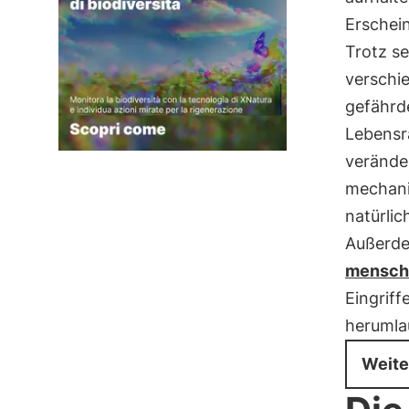
Erschei
Trotz se
verschi
gefährde
Lebensr
verände
mechani
natürlic
Außerdem
menschl
Eingriff
herumla
Weite