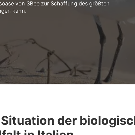
ätsoase von 3Bee zur Schaffung des größten
agen kann.
 Situation der biologis
falt in Italien