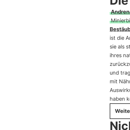
Die
Andrena
Minierb
Bestäu
ist die 
sie als 
ihres n
zurückzu
und tra
mit Nähr
Auswirku
haben k
Weite
Nic