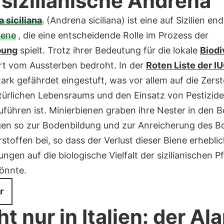
 sizilianische Andrena
 siciliana
(Andrena siciliana) ist eine auf Sizilien e
iene
, die eine entscheidende Rolle im Prozess der
bung
spielt. Trotz ihrer Bedeutung für die lokale
Biodi
Art vom Aussterben bedroht. In der
Roten Liste der I
stark gefährdet eingestuft, was vor allem auf die Zers
atürlichen Lebensraums und den Einsatz von Pestizid
führen ist. Minierbienen graben ihre Nester in den 
gen so zur Bodenbildung und zur Anreicherung des 
stoffen bei, so dass der Verlust dieser Biene erhebli
ngen auf die biologische Vielfalt der sizilianischen P
önnte.
r
ht nur in Italien: der Al