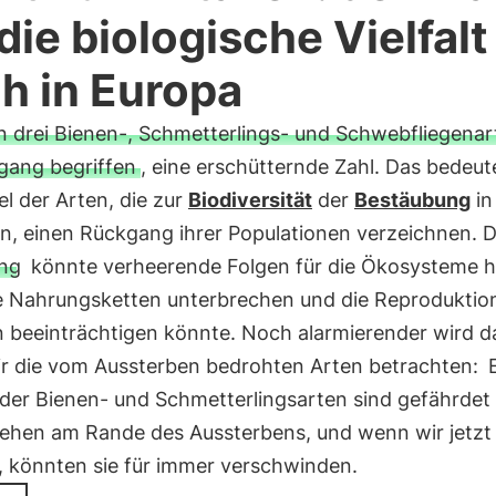
 die biologische Vielfalt 
h in Europa
n drei Bienen-, Schmetterlings- und Schwebfliegenart
gang begriffen
, eine erschütternde Zahl. Das bedeut
tel der Arten, die zur
Biodiversität
der
Bestäubung
in
n, einen Rückgang ihrer Populationen verzeichnen. D
ng
könnte verheerende Folgen für die Ökosysteme 
ie Nahrungsketten unterbrechen und die Reproduktio
 beeinträchtigen könnte. Noch alarmierender wird da
r die vom Aussterben bedrohten Arten betrachten:
 der Bienen- und Schmetterlingsarten sind gefährdet
tehen am Rande des Aussterbens, und wenn wir jetzt 
, könnten sie für immer verschwinden.