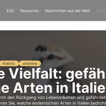
ESG
Resources
Nachrichten aus der Welt
Gehe
Kiebitz
andrena
 Vielfalt: gefä
 Arten in Itali
st durch den Rückgang von Lebensräumen und gefährde
hren Sie, welche endemischen Arten in Italien bedroh