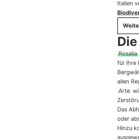
Italien 
Biodiver
Weite
Die
Rosalia 
für ihre
Bergwäld
allen Re
Arte
wi
Zerstör
Das Abh
oder ab
Hinzu k
ausgew