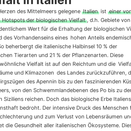
Herzen des Mittelmeers gelegene
Italien
ist
einer vo
 Hotspots der biologischen Vielfalt
, d.h. Gebiete von
entlichem Wert für die Erhaltung der biologischen Vie
d des Vorhandenseins eines
hohen Anteils endemisc
So beherbergt die italienische Halbinsel 10 % der
chen Tierarten und 21 % der Pflanzenarten. Diese
öhnliche Vielfalt ist auf den Reichtum und die
Vielf
äume und Klimazonen
des Landes zurückzuführen, d
irgszügen des Apennin bis zu den faszinierenden Kü
eers, von den Schwemmlandebenen des Po bis zu de
 Siziliens reichen. Doch das biologische Erbe Italiens
rnsthaft bedroht. Der intensive Druck des Menschen 
schlechterung und zum Verlust von Lebensräumen un
t die Gesundheit aller italienischen Ökosysteme. Dies 