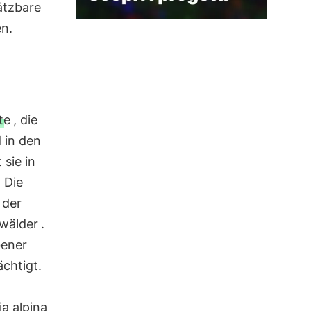
ätzbare
en.
te
, die
d in den
 sie in
 Die
 der
wälder
.
bener
chtigt.
ia alpina