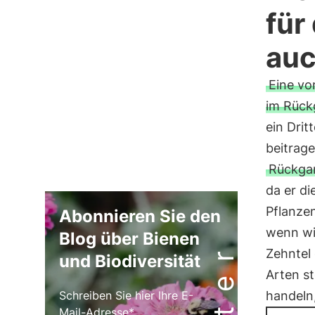
für
auc
Eine vo
im Rück
ein Drit
beitrage
Rückga
da er d
Pflanzen
Abonnieren Sie den
wenn wi
Blog über Bienen
Zehntel
und Biodiversität
Arten s
handeln
Schreiben Sie hier Ihre E-
Mail-Adresse*