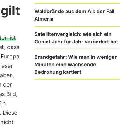
gilt
Waldbrände aus dem All: der Fall
Almería
Satellitenvergleich: wie sich ein
en ist
Gebiet Jahr für Jahr verändert hat
et, dass
 Europa
Brandgefahr: Wie man in wenigen
Minuten eine wachsende
ieser
Bedrohung kartiert
haben,
n der
s Bild,
Ein
. Diese
nicht