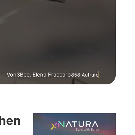
Von
3Bee, Elena Fraccaro
858 Aufrufe
chen