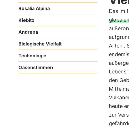
Rosalia Alpina
Das im 
globalen
Kiebitz
außerord
Andrena
aufgrun
Biologische Vielfalt
Arten
. 
endemis
Technologie
außergew
Oasenstimmen
Lebensr
den Geb
Mittelm
Vulkanen
heute e
zur Ver
gefährde