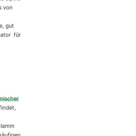
ts von
e, gut
kator
für
imischer
indet,
chlamm
häufigen