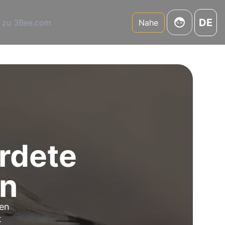
DE
 zu 3Bee.com
Nahe
hrdete
en
ten
t