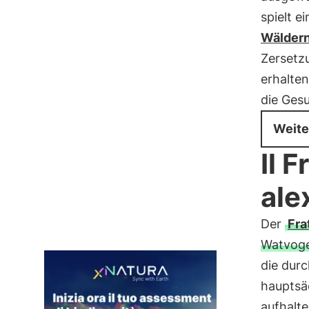
spielt e
Wälder
Zersetzu
erhalte
die Ges
Weite
Il 
ale
Der
Fra
Watvoge
die dur
hauptsäc
aufhalt