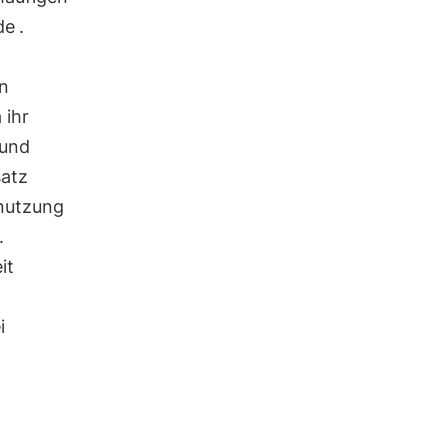
de
.
en
 ihr
 und
satz
rnutzung
.
it
i