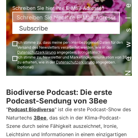
Newsletter
Schreiben Sie hier Ihre E-Mail-Adresse*
Subscribe
Ich stimme zu, dass meine personenbezogenen Daten für den
Versand des Newsletters verarbeitet werden, wie in der
Datenschutzerklärung
angegeben. (obligatorisch)
Ich stimme zu, Newsletter und Marketingkommunikation von 3Bee
zu erhalten, wie in der
Datenschutzerklärung
angegeben.
(optional)
Biodiverse Podcast: Die erste
Podcast-Sendung von 3Bee
"
Podcast Biodiverso
" ist die erste Podcast-Show des
Naturtechs
3Bee
, das sich in der Klima-Podcast-
Szene durch seine Fähigkeit auszeichnet, Ironie,
Leichtsinn und Informationen in einem einzigartigen