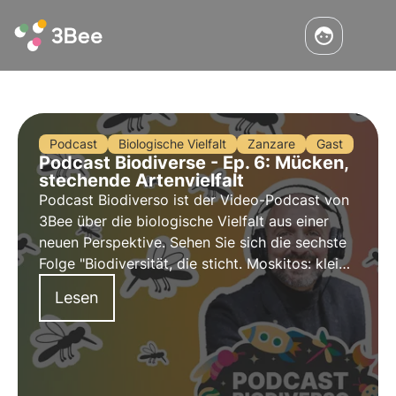
Podcast
Biologische Vielfalt
Zanzare
Gast
Podcast Biodiverse - Ep. 6: Mücken,
stechende Artenvielfalt
Podcast Biodiverso ist der Video-Podcast von
3Bee über die biologische Vielfalt aus einer
neuen Perspektive. Sehen Sie sich die sechste
Folge "Biodiversität, die sticht. Moskitos: kleine
Insekten, große Probleme", in der Gastgeber
Lesen
Maurizio Casiraghi die Rolle der Stechmücken
in der Natur untersucht.