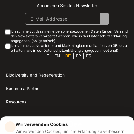
Abonnieren Sie den Newsletter
Instagram
Facebook
Linkedin
Youtube
Ich stimme zu, dass meine personenbezogenen Daten für den Versand
des Newsletters verarbeitet werden, wie in der
Datenschutzerklärung
angegeben. (obligatorisch)
Ich stimme zu, Newsletter und Marketingkommunikation von 3Bee zu
erhalten, wie in der
Datenschutzerklärung
angegeben. (optional)
IT
EN
DE
FR
ES
Biodiversity and Regeneration
Become a Partner
Resources
Wir verwenden Cookies
Wir verwenden Cookies, um Ihre Erfahrung zu verbessern.
3Bee ist die Referenz für Nachhaltigkeit, Bienenschutz