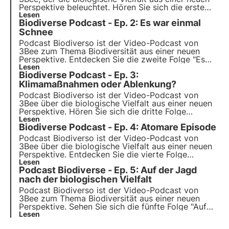
Perspektive beleuchtet. Hören Sie sich die erste
Folge "Sex, Klima und Rock'n'Roll" an, in der
Lesen
Biodiverse Podcast - Ep. 2: Es war einmal
Moderator Stefano Caserini die Auswirkungen des
Klimawandels auf menschliche Beziehungen und
Schnee
Gefühle untersucht.
Podcast Biodiverso ist der Video-Podcast von
3Bee zum Thema Biodiversität aus einer neuen
Perspektive. Entdecken Sie die zweite Folge "Es
war einmal Schnee", die sich mit dem Thema SOS-
Lesen
Biodiverse Podcast - Ep. 3:
Schnee und nachhaltigem Bergtourismus befasst,
mit Moderatorin Sofia Farina.
Klimamaßnahmen oder Ablenkung?
Podcast Biodiverso ist der Video-Podcast von
3Bee über die biologische Vielfalt aus einer neuen
Perspektive. Hören Sie sich die dritte Folge
"Klimaaktion oder Ablenkung?" an, in der die
Lesen
Biodiverse Podcast - Ep. 4: Atomare Episode
Moderatorin Marta Maroglio das Thema
Klimaaktivismus und die Beweggründe für globale
Podcast Biodiverso ist der Video-Podcast von
Proteste untersucht.
3Bee über die biologische Vielfalt aus einer neuen
Perspektive. Entdecken Sie die vierte Folge
"Puntata Atomica. Kernenergie zwischen
Lesen
Podcast Biodiverse - Ep. 5: Auf der Jagd
Katastrophen und Lösungen", die das Thema
Kernenergie mit Gastgeber Luca Romano, bekannt
nach der biologischen Vielfalt
als der Atom Advocate, erforscht.
Podcast Biodiverso ist der Video-Podcast von
3Bee zum Thema Biodiversität aus einer neuen
Perspektive. Sehen Sie sich die fünfte Folge "Auf
der Jagd nach der Artenvielfalt" an, in der
Lesen
Moderator Nicolò Mottadelli die Rolle der Jagd für