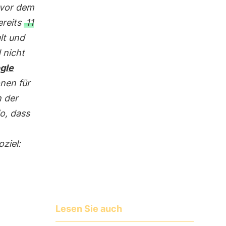
 vor dem
ereits
11
lt und
 nicht
gle
nen für
n der
o, dass
ziel:
Lesen Sie auch