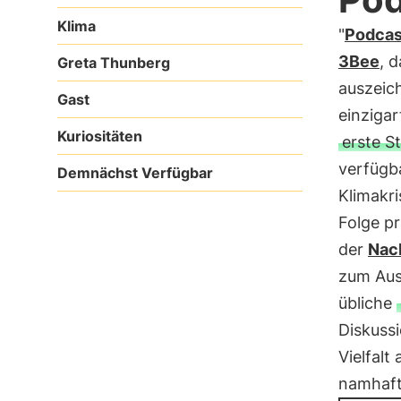
Klima
"
Podcas
3Bee
, 
Greta Thunberg
auszeich
Gast
einzigar
Kuriositäten
erste St
verfügba
Demnächst Verfügbar
Klimakr
Folge pr
der
Nach
zum Aus
übliche
Diskuss
Vielfalt
namhaf