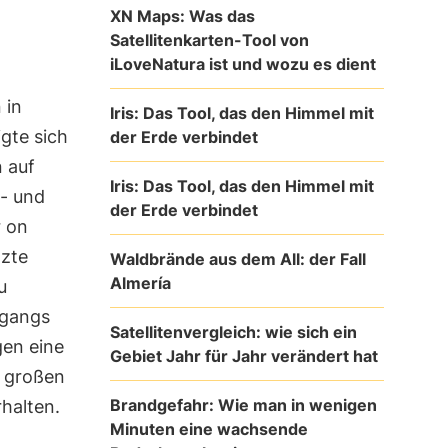
XN Maps: Was das
Satellitenkarten-Tool von
iLoveNatura ist und wozu es dient
 in
Iris: Das Tool, das den Himmel mit
ligte sich
der Erde verbindet
 auf
Iris: Das Tool, das den Himmel mit
t- und
der Erde verbindet
 on
tzte
Waldbrände aus dem All: der Fall
Almería
u
rgangs
Satellitenvergleich: wie sich ein
gen eine
Gebiet Jahr für Jahr verändert hat
i großen
Brandgefahr: Wie man in wenigen
rhalten.
Minuten eine wachsende