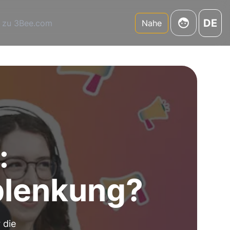
DE
 zu 3Bee.com
Nahe
:
lenkung?
 die