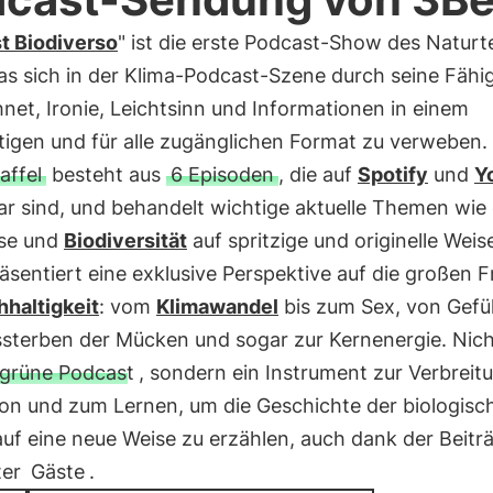
t Biodiverso
" ist die erste Podcast-Show des Naturt
das sich in der Klima-Podcast-Szene durch seine Fähig
net, Ironie, Leichtsinn und Informationen in einem
tigen und für alle zugänglichen Format zu verweben.
affel
besteht aus
6 Episoden
, die auf
Spotify
und
Y
r sind, und behandelt wichtige aktuelle Themen wie 
ise und
Biodiversität
auf spritzige und originelle Weis
äsentiert eine exklusive Perspektive auf die großen 
haltigkeit
: vom
Klimawandel
bis zum Sex, von Gefü
sterben der Mücken und sogar zur Kernenergie. Nich
grüne Podcast
, sondern ein Instrument zur Verbreitu
ion und zum Lernen, um die Geschichte der biologisc
 auf eine neue Weise zu erzählen, auch dank der Beitr
ter
Gäste
.