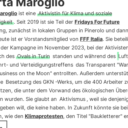
ta Maroglio
aroglio
ist eine
Aktivistin für Klima und soziale
igkeit
. Seit 2019 ist sie Teil der
Fridays For Future
g, zunächst in lokalen Gruppen in Pinerolo und dann
eute ist er Vorstandsmitglied von
FFF Italia
. Sie betei
n der Kampagne im November 2023, bei der Aktivisten
ch des
Ovals in Turin
standen und während des
Luf
rt- und Verteidigungstreffens
das Transparent "War
Business on the Moon" entrollten. Außerdem unterstü
ie
Besetzung des GKN
-Werks, um die 400 Arbeiter z
ützen, die unter dem Vorwand des ökologischen Übe
en wurden. Sie glaubt an
Aktivismus
, weil sie denjeni
eben will, die keine haben. In Zukunft könnte sie be
n, wie den
Klimaprotesten
, den Titel "Baukletterer" e