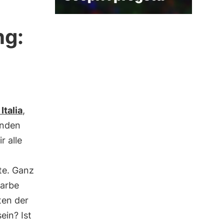
ng:
Italia
,
nden
 alle
te. Ganz
Farbe
ten der
ein? Ist