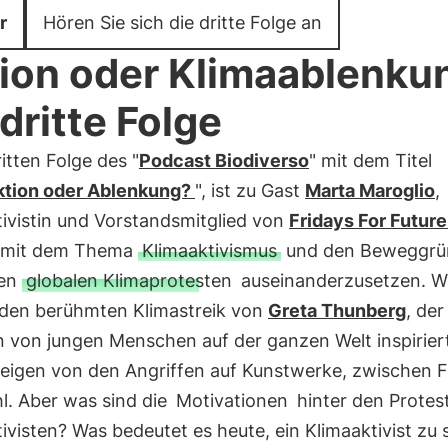
r
Hören Sie sich die dritte Folge an
ion oder Klimaablenku
 dritte Folge
ritten Folge des "
Podcast Biodiverso
" mit dem Titel
ktion oder Ablenkung?
", ist zu Gast
Marta Maroglio
,
tivistin und Vorstandsmitglied von
Fridays For Future 
 mit dem Thema
Klimaaktivismus
und den Beweggrü
den
globalen Klimaprotesten
auseinanderzusetzen. Wir
den berühmten Klimastreik von
Greta Thunberg
, der
n von jungen Menschen auf der ganzen Welt inspirier
eigen von den Angriffen auf Kunstwerke, zwischen 
l. Aber was sind die
Motivationen
hinter den Protes
ivisten? Was bedeutet es heute, ein Klimaaktivist zu s