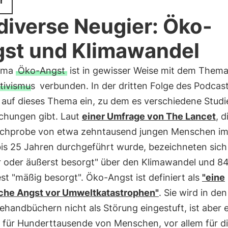
r
diverse Neugier: Öko-
st und Klimawandel
ema
Öko-Angst
ist in gewisser Weise mit dem Them
tivismus
verbunden. In der dritten Folge des Podcas
z auf dieses Thema ein, zu dem es verschiedene Stud
chungen gibt. Laut
einer Umfrage von The Lancet
, d
tichprobe von etwa zehntausend jungen Menschen im
bis 25 Jahren durchgeführt wurde, bezeichneten sic
r oder äußerst besorgt" über den Klimawandel und 84
t "mäßig besorgt". Öko-Angst ist definiert als
"eine
che Angst vor Umweltkatastrophen"
. Sie wird in den
handbüchern nicht als Störung eingestuft, ist aber e
 für Hunderttausende von Menschen, vor allem für d