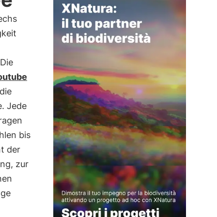
echs
keit
 Die
outube
die
e. Jede
Fragen
hlen bis
t der
ng, zur
hen
äge