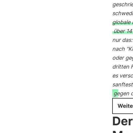
geschri
schwedi
globale 
über 14
nur das:
nach "K
oder ge
dritten
es vers
sanftest
gegen d
Weite
Der