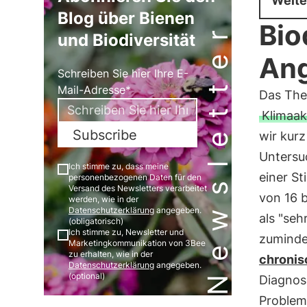
Weite
Blog über Bienen
Newsletter
Bio
und Biodiversität
Ang
Schreiben Sie hier Ihre E-
Mail-Adresse*
Das Th
Klimaak
Subscribe
wir kur
Untersu
Ich stimme zu, dass meine
einer S
personenbezogenen Daten für den
Versand des Newsletters verarbeitet
von 16 
werden, wie in der
Datenschutzerklärung
angegeben.
als "seh
(obligatorisch)
Ich stimme zu, Newsletter und
zumindes
Marketingkommunikation von 3Bee
zu erhalten, wie in der
chronis
Datenschutzerklärung
angegeben.
(optional)
Diagnose
Problem