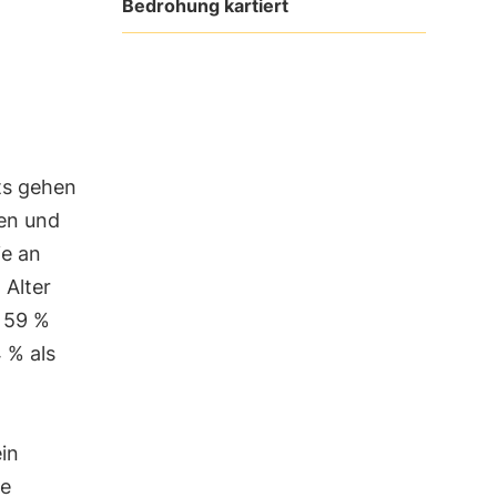
Bedrohung kartiert
a
ts gehen
ien und
ie an
 Alter
h 59 %
 % als
in
ie