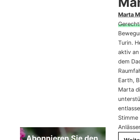
Mar
Marta M
Gerecht
Bewegun
Turin. H
aktiv a
dem Da
Raumfah
Earth, 
Marta d
unterst
entlass
Stimme g
Anlässe
Abonnieren Sie den