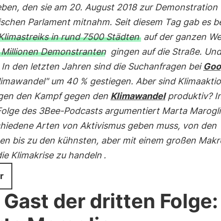
eben, den sie am 20. August 2018 zur Demonstration
schen Parlament mitnahm. Seit diesem Tag gab es b
Klimastreiks in rund 7500 Städten
auf der ganzen We
 Millionen Demonstranten
gingen auf die Straße. Und
 In den letzten Jahren sind die Suchanfragen bei
Goo
limawandel" um 40 % gestiegen. Aber sind Klimaaktio
gen den Kampf gegen den
Klimawandel
produktiv? I
 Folge des 3Bee-Podcasts argumentiert Marta Marogli
chiedene Arten von Aktivismus geben muss, von den
en bis zu den kühnsten, aber mit einem großen Makro
ie Klimakrise zu handeln
.
r
 Gast der dritten Folge: