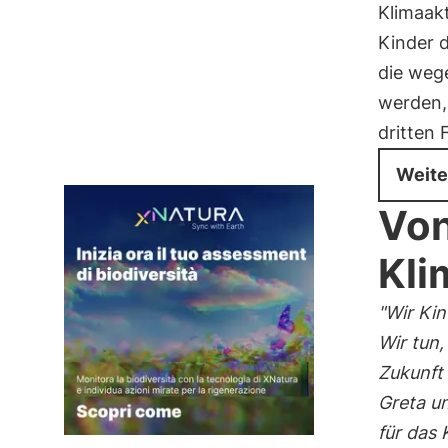
Klimaak
Kinder 
die weg
werden, 
dritten 
Weite
Von
Kli
"Wir Kin
Wir tun
Zukunft 
Greta un
für das 