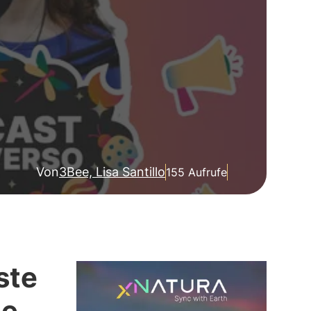
Von
3Bee, Lisa Santillo
155 Aufrufe
ste
ee