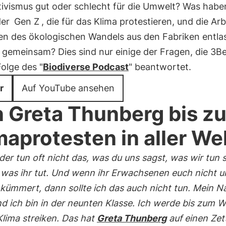
tivismus gut oder schlecht für die Umwelt? Was habe
der
Gen Z
, die für das Klima protestieren, und die Arb
en des ökologischen Wandels aus den Fabriken entla
gemeinsam? Dies sind nur einige der Fragen, die 3Be
Folge des "
Biodiverse Podcast
" beantwortet.
r
Auf YouTube ansehen
 Greta Thunberg bis z
maprotesten in aller We
der tun oft nicht das, was du uns sagst, was wir tun s
, was ihr tut. Und wenn ihr Erwachsenen euch nicht 
kümmert, dann sollte ich das auch nicht tun. Mein N
d ich bin in der neunten Klasse. Ich werde bis zum 
Klima streiken. Das hat
Greta Thunberg
auf einen Zet