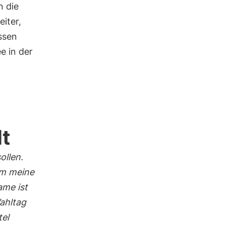
n die
eiter,
ssen
e in der
u
lt
ollen.
um meine
ame ist
Wahltag
tel