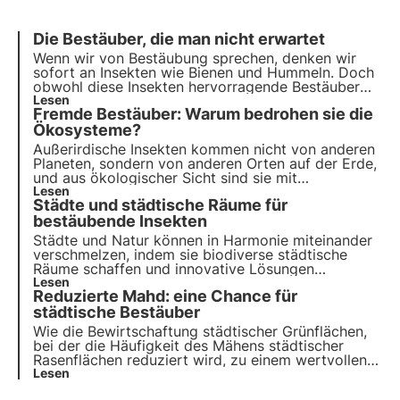
Die Bestäuber, die man nicht erwartet
Wenn wir von Bestäubung sprechen, denken wir
sofort an Insekten wie Bienen und Hummeln. Doch
obwohl diese Insekten hervorragende Bestäuber
sind, sind sie nicht die einzigen, die zu dieser
Lesen
Fremde Bestäuber: Warum bedrohen sie die
wichtigen Ökosystemleistung beitragen.
Ökosysteme?
Außerirdische Insekten kommen nicht von anderen
Planeten, sondern von anderen Orten auf der Erde,
und aus ökologischer Sicht sind sie mit
Außerirdischen vergleichbar. In diesem Artikel
Lesen
Städte und städtische Räume für
erfahren wir, was sie sind, welche die häufigsten
sind und wie wir dank der Projekte von 3Bee den
bestäubende Insekten
Bestäubern helfen können.
Städte und Natur können in Harmonie miteinander
verschmelzen, indem sie biodiverse städtische
Räume schaffen und innovative Lösungen
anwenden, die Bienen und Schmetterlingen helfen,
Lesen
Reduzierte Mahd: eine Chance für
in städtischen Umgebungen zu gedeihen. In diesem
Artikel erfahren Sie, wie Städte zu lebenswichtigen
städtische Bestäuber
Refugien für Bestäuber werden können.
Wie die Bewirtschaftung städtischer Grünflächen,
bei der die Häufigkeit des Mähens städtischer
Rasenflächen reduziert wird, zu einem wertvollen
Instrument für den Schutz der Artenvielfalt von
Lesen
Pflanzen und Bestäubern werden kann.