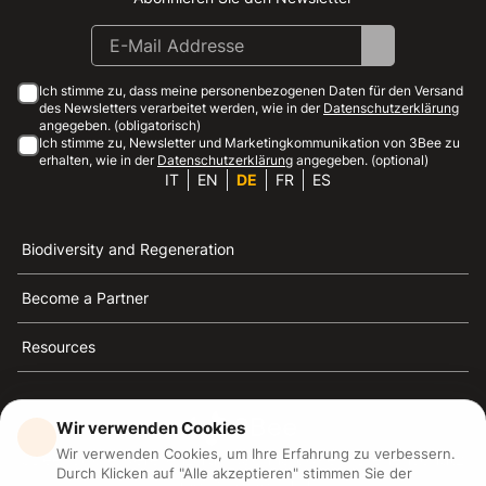
Ich stimme zu, dass meine personenbezogenen Daten für den Versand
des Newsletters verarbeitet werden, wie in der
Datenschutzerklärung
angegeben. (obligatorisch)
Ich stimme zu, Newsletter und Marketingkommunikation von 3Bee zu
erhalten, wie in der
Datenschutzerklärung
angegeben. (optional)
IT
EN
DE
FR
ES
Biodiversity and Regeneration
Become a Partner
Resources
Wir verwenden Cookies
Wir verwenden Cookies, um Ihre Erfahrung zu verbessern.
3Bee ist die Referenz für Nachhaltigkeit, Bienenschutz
Durch Klicken auf "Alle akzeptieren" stimmen Sie der
und Biodiversität