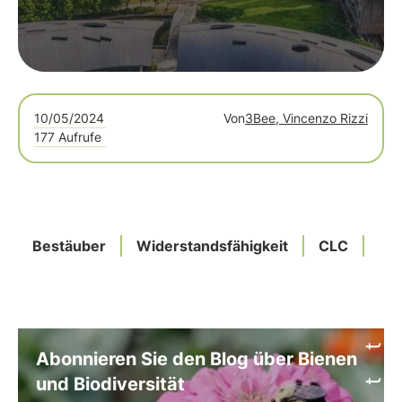
10/05/2024
Von
3Bee, Vincenzo Rizzi
177 Aufrufe
Bestäuber
Widerstandsfähigkeit
CLC
Me
Abonnieren Sie den Blog über Bienen
und Biodiversität