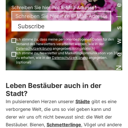
Newsletter
Schreiben Sie hier Ihre E-Mail-Adresse*
Subscribe
Ich stimme zu, dass meine personenbezogenen Daten für den
Versand des Newsletters verarbeitet werden, wie in der
Datenschutzerklärung
angegeben. (obligatorisch)
Ich stimme zu, Newsletter und Marketingkommunikation von 3Bee
zu erhalten, wie in der
Datenschutzerklärung
angegeben.
(optional)
Leben Bestäuber auch in der
Stadt?
Im pulsierenden Herzen unserer
Städte
gibt es eine
verborgene Welt, die uns so viel geben kann und
derer wir uns oft nicht bewusst sind: die Welt der
Bestäuber. Bienen,
Schmetterlinge
, Vögel und andere