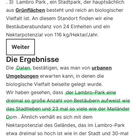
. 3)
Lambro Park
, ein Stadtpark, der hauptsächlich
aus
Grünflächen
besteht und reich an biologischer
Vielfalt ist. An diesem Standort finden wir eine
Bestäuberabundanz von 24 Einheiten und ein
Nektarpotenzial von 116 kg/Hektar/Jahr.
Weiter
Die Ergebnisse
Die
Daten
bestätigen, was man von
urbanen
Umgebungen
erwarten kann, in denen die
biologische Vielfalt beiseite gelegt wurde.
Wir haben gesehen, dass
der Lambro-Park eine
dreimal so große Anzahl von Bestäubern aufweist wie
das Stadtleben und 23 mal so viele wie der Mailänder
Dom
. Ähnlich verhält es sich mit dem
Nektarpotenzial des Geländes, das im Lambro-Park
etwa dreimal so hoch ist wie in der Stadt und 30-mal