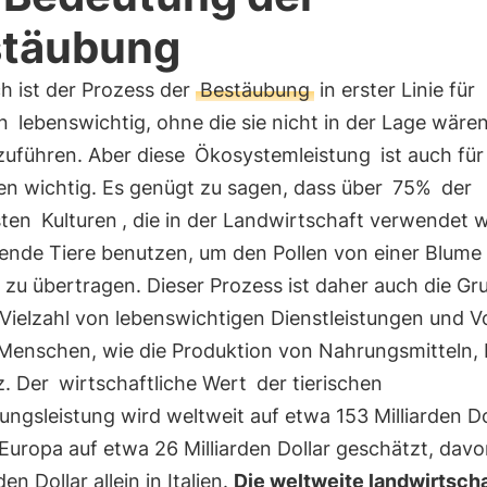
stäubung
ch ist der Prozess der
Bestäubung
in erster Linie für
n
lebenswichtig, ohne die sie nicht in der Lage wären
zuführen. Aber diese
Ökosystemleistung
ist auch für
en wichtig. Es genügt zu sagen, dass über
75%
der
sten
Kulturen
, die in der Landwirtschaft verwendet 
ende Tiere benutzen, um den Pollen von einer Blume
zu übertragen. Dieser Prozess ist daher auch die Gr
 Vielzahl von lebenswichtigen Dienstleistungen und V
 Menschen, wie die Produktion von Nahrungsmitteln,
z. Der
wirtschaftliche Wert
der tierischen
ngsleistung wird weltweit auf etwa 153 Milliarden Do
n Europa auf etwa 26 Milliarden Dollar geschätzt, dav
den Dollar allein in Italien.
Die weltweite landwirtscha