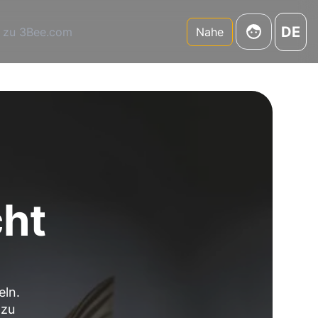
DE
 zu 3Bee.com
Nahe
cht
eln.
 zu