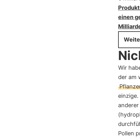
Produkt
einen g
Milliard
Weite
Nic
Wir hab
der am 
Pflanze
einzige.
anderer
(hydrop
durchfü
Pollen p