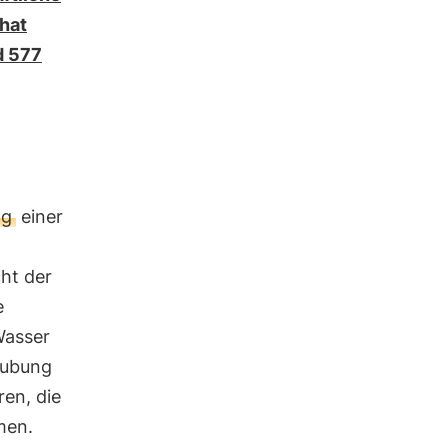
hat
d 577
ng
einer
cht der
e
asser
äubung
en, die
men.