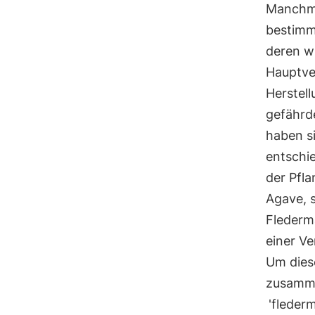
Manchm
bestimmt
deren w
Hauptve
Herstell
gefährd
haben si
entschie
der Pfla
Agave, 
Fledermä
einer V
Um dies
zusamme
'fleder