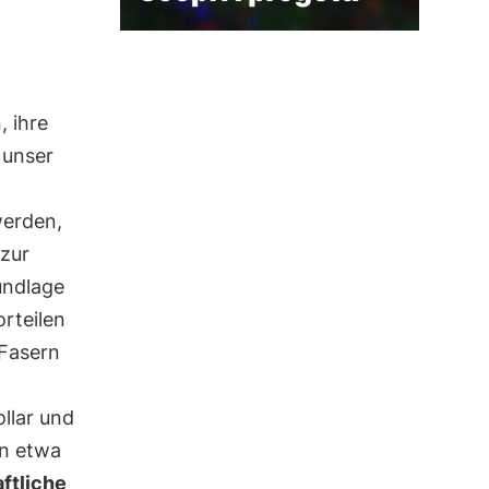
, ihre
 unser
werden,
 zur
undlage
orteilen
 Fasern
llar und
on etwa
ftliche