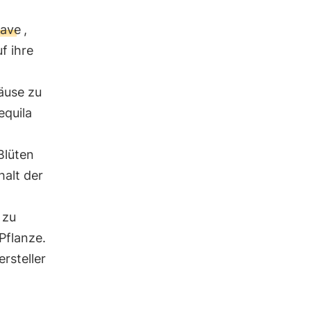
gave
,
f ihre
mäuse zu
equila
Blüten
halt der
 zu
Pflanze.
rsteller