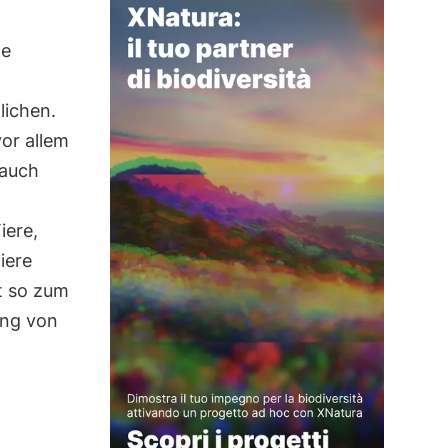
he
lichen.
or allem
 auch
iere,
iere
gt so zum
ung von