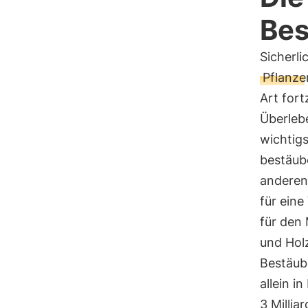
Be
Sicherli
Pflanze
Art fort
Überleb
wichtig
bestäub
anderen 
für eine
für den
und Hol
Bestäubu
allein i
3 Milliar