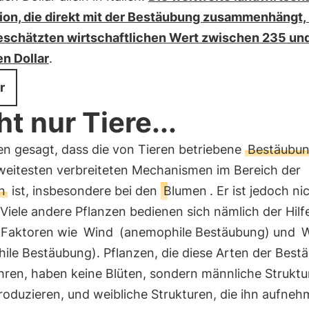
ion, die direkt mit der Bestäubung zusammenhängt, 
eschätzten wirtschaftlichen Wert zwischen 235 un
en Dollar
.
r
ht nur Tiere...
en gesagt, dass die von Tieren betriebene
Bestäubu
weitesten verbreiteten Mechanismen im Bereich der
n
ist, insbesondere bei den
Blumen
. Er ist jedoch ni
 Viele andere Pflanzen bedienen sich nämlich der Hilf
 Faktoren wie
Wind
(anemophile Bestäubung) und
W
hile Bestäubung). Pflanzen, die diese Arten der Best
hren, haben keine Blüten, sondern männliche Struktur
roduzieren, und weibliche Strukturen, die ihn aufneh