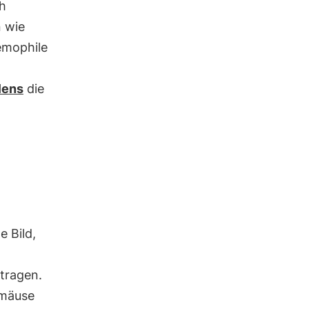
h
 wie
emophile
lens
die
e Bild,
itragen.
rmäuse