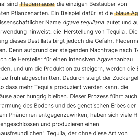
al sind
Fledermäuse
die einzigen Bestäuber von
en Pflanzenarten. Ein Beispiel dafür ist die
blaue A
issenschaftlicher Name
Agave tequilana
lautet und au
rwendung hinweist: die
Herstellung von Tequila
. Die
ung dieses Destillats birgt jedoch die Gefahr, Fleder
en. Denn aufgrund der steigenden Nachfrage nach T
ch die Hersteller für einen intensiven Agavenanbau
den, und um die Produktion zu steigern, werden die 
nze früh abgeschnitten. Dadurch steigt der Zuckerge
so dass mehr Tequila produziert werden kann, die
use aber hungrig bleiben. Dieser Prozess führt auch
erarmung des Bodens und des genetischen Erbes der 
em Phänomen entgegenzuwirken, haben sich viele He
ngeschlossen und produzieren einen
mausfreundlichen'
Tequila, der ohne diese Art von