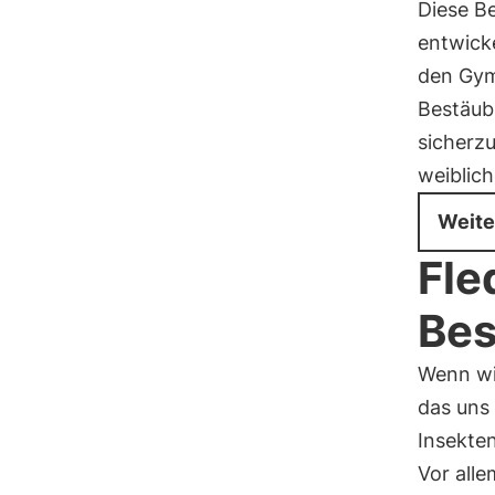
Diese B
entwick
den Gym
Bestäub
sicherzu
weiblich
Weite
Fle
Bes
Wenn w
das uns
Insekten
Vor alle