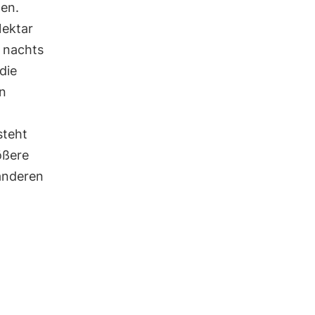
zen.
Nektar
h nachts
die
en
steht
ößere
anderen