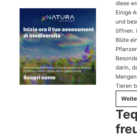
diese w
Einige 
und bes
öffnen. 
Blüte ei
Pflanze
Besonde
darin, d
Mengen 
Tieren 
Weite
Teq
fre