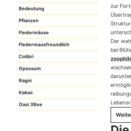
zur Fort
Bedeutung
Übertr
Pflanzen
Struktur
untersc
Fledermäuse
Der wah
Fledermausfreundlich
bei Blüt
Colibrì
zoophil
wachsen
Opossum
darunter
Ragni
ermöglic
Kakao
reibung
Lebensr
Oasi 3Bee
Weite
Die