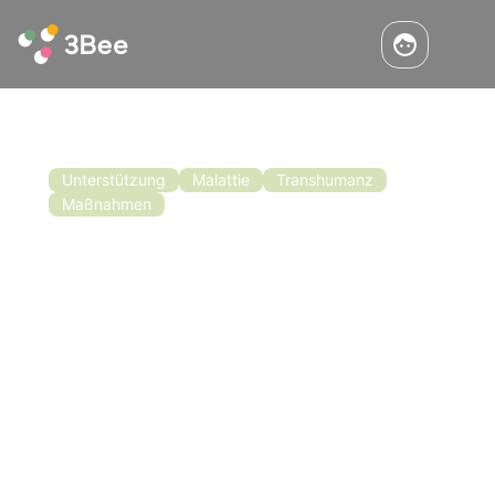
Unterstützung
Malattie
Transhumanz
Maßnahmen
Aufruf zur Finanzierung der
Bienenzucht in der Basilicata
Die Aufforderung zur Einreichung von
Vorschlägen für die Bienenzucht in der
Basilicata wurde ebenfalls kürzlich genehmigt.
Ziel der Aufforderung zur Einreichung von
Vorschlägen ist es, die Durchführung von
Lesen
Maßnahmen zur Verbesserung der
Bedingungen für die Erzeugung und
Vermarktung von Honig zu unterstützen.