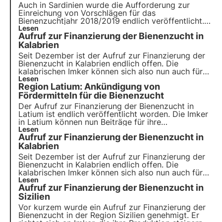
Auch in Sardinien wurde die Aufforderung zur
Einreichung von Vorschlägen für das
Bienenzuchtjahr 2018/2019 endlich veröffentlicht.
Die festgelegten spezifischen Ziele zielen darauf
Lesen
Aufruf zur Finanzierung der Bienenzucht in
ab, die Effizienz und die Vermarktung von
Imkereierzeugnissen zu steigern. Aufforderung zur
Kalabrien
Einreichung von Vorschlägen für die Bienenzucht in
Seit Dezember ist der Aufruf zur Finanzierung der
der Region Sardinien
Bienenzucht in Kalabrien endlich offen. Die
kalabrischen Imker können sich also nun auch für
ihre Imkertätigkeit bewerben. Der neue Aufruf zur
Lesen
Region Latium: Ankündigung von
Finanzierung wurde mit dem Ziel genehmigt, die
Bienenzucht in Kalabrien zu verbessern.
Fördermitteln für die Bienenzucht
Der Aufruf zur Finanzierung der Bienenzucht in
Latium ist endlich veröffentlicht worden. Die Imker
in Latium können nun Beiträge für ihre
Imkertätigkeit beantragen.
Lesen
Aufruf zur Finanzierung der Bienenzucht in
Kalabrien
Seit Dezember ist der Aufruf zur Finanzierung der
Bienenzucht in Kalabrien endlich offen. Die
kalabrischen Imker können sich also nun auch für
ihre Imkertätigkeit bewerben. Der neue Aufruf zur
Lesen
Aufruf zur Finanzierung der Bienenzucht in
Finanzierung wurde mit dem Ziel genehmigt, die
Entwicklung der Bienenzucht zu verbessern.
Sizilien
Vor kurzem wurde ein Aufruf zur Finanzierung der
Bienenzucht in der Region Sizilien genehmigt. Er