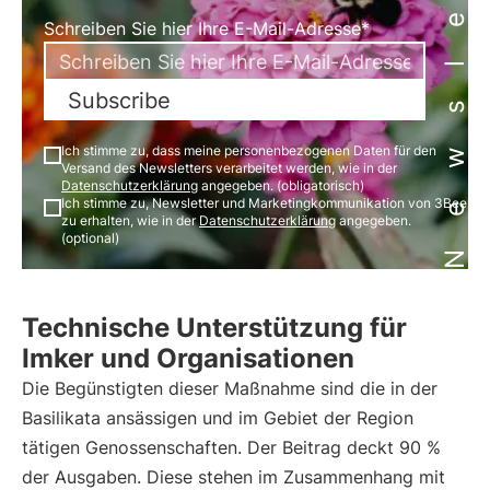
Newsletter
Schreiben Sie hier Ihre E-Mail-Adresse*
Subscribe
Ich stimme zu, dass meine personenbezogenen Daten für den
Versand des Newsletters verarbeitet werden, wie in der
Datenschutzerklärung
angegeben. (obligatorisch)
Ich stimme zu, Newsletter und Marketingkommunikation von 3Bee
zu erhalten, wie in der
Datenschutzerklärung
angegeben.
(optional)
Technische Unterstützung für
Imker und Organisationen
Die Begünstigten dieser Maßnahme sind die in der
Basilikata ansässigen und im Gebiet der Region
tätigen Genossenschaften. Der Beitrag deckt 90 %
der Ausgaben. Diese stehen im Zusammenhang mit