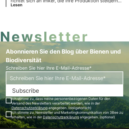
richtet sich an Imker, die ihre Produktion steigern
und die Qualität ihrer Erzeugnisse verbessern
Lesen
wollen.
Newsletter
Abonnieren Sie den Blog über Bienen und
Biodiversität
Schreiben Sie hier Ihre E-Mail-Adresse*
Subscribe
Ich stimme zu, dass meine personenbezogenen Daten für den
Versand des Newsletters verarbeitet werden, wie in der
Datenschutzerklärung
angegeben. (obligatorisch)
Ich stimme zu, Newsletter und Marketingkommunikation von 3Bee zu
erhalten, wie in der
Datenschutzerklärung
angegeben. (optional)