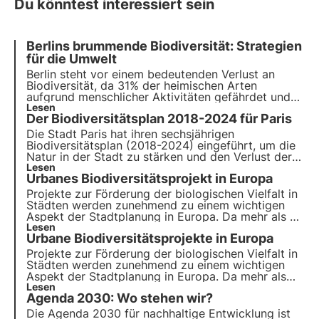
Du könntest interessiert sein
Berlins brummende Biodiversität: Strategien
für die Umwelt
Berlin steht vor einem bedeutenden Verlust an
Biodiversität, da
31%
der heimischen Arten
aufgrund menschlicher Aktivitäten gefährdet und
13%
Lesen
bereits ausgestorben sind. Um die
Der Biodiversitätsplan 2018-2024 für Paris
Biodiversität zu fördern
und eine
grüne Metropole
zu schaffen, werden
grüne Strategien
entwickelt.
Die Stadt Paris hat ihren sechsjährigen
Biodiversitätsplan (2018-2024) eingeführt, um die
Natur in der Stadt zu stärken und den Verlust der
Biodiversität einzudämmen. Die verschiedenen
Lesen
Urbanes Biodiversitätsprojekt in Europa
Maßnahmen, die im Rahmen des
Biodiversitätsplans umgesetzt werden, werden in
Projekte zur Förderung der biologischen Vielfalt in
diesem Artikel vorgestellt.
Städten werden zunehmend zu einem wichtigen
Aspekt der Stadtplanung in Europa. Da mehr als 70
% der weltweiten Kohlenstoffemissionen auf die
Lesen
Urbane Biodiversitätsprojekte in Europa
Städte entfallen, ist es unerlässlich geworden,
naturbasierte Lösungen einzubeziehen, um die
Projekte zur Förderung der biologischen Vielfalt in
Auswirkungen menschlicher Aktivitäten auf die
Städten werden zunehmend zu einem wichtigen
Umwelt zu verringern.
Aspekt der Stadtplanung in Europa. Da mehr als
70% der weltweiten Kohlenstoffemissionen auf
Lesen
Agenda 2030: Wo stehen wir?
Städte entfallen, ist es unerlässlich geworden,
grüne Lösungen zu entwickeln.
Die Agenda 2030 für nachhaltige Entwicklung ist