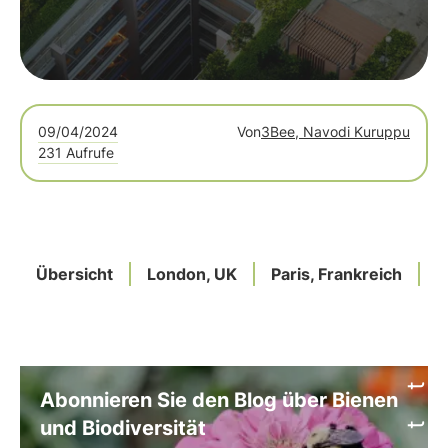
Ökosystemen konzentriert.
09/04/2024
Von
3Bee, Navodi Kuruppu
231 Aufrufe
Übersicht
London, UK
Paris, Frankreich
B
Abonnieren Sie den Blog über Bienen
und Biodiversität