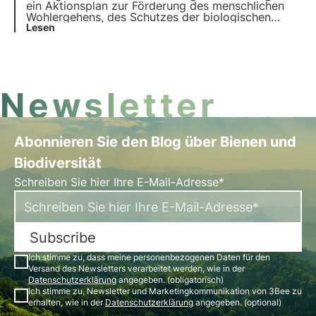
ein Aktionsplan zur Förderung des menschlichen
Wohlergehens, des Schutzes der biologischen
Vielfalt und des wirtschaftlichen Wohlstands. Wir
Lesen
überprüfen die Fortschritte bei den 17 Zielen für
nachhaltige Entwicklung und 169 Unterzielen für
alle Mitgliedsländer.
Newsletter
Abonnieren Sie den Blog über Bienen und
Biodiversität
Schreiben Sie hier Ihre E-Mail-Adresse*
Subscribe
Ich stimme zu, dass meine personenbezogenen Daten für den
Versand des Newsletters verarbeitet werden, wie in der
Datenschutzerklärung
angegeben. (obligatorisch)
Ich stimme zu, Newsletter und Marketingkommunikation von 3Bee zu
erhalten, wie in der
Datenschutzerklärung
angegeben. (optional)