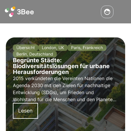
Übersicht
London, UK
Paris, Frankreich
Berlin, Deutschland
Begrünte Städte:
Biodiversitätslösungen für urbane
Herausforderungen
2015 verkündeten die Vereinten Nationen die
Agenda 2030 mit den Zielen für nachhaltige
Entwicklung (SDGs), um Frieden und
Wohlstand für die Menschen und den Planeten
zu sichern. Unter diesen Zielen ist SDG11 das
Lesen
Ziel, das sich auf die Umwandlung von Städten
in nachhaltige Einheiten und die
Gewährleistung ihrer Koexistenz mit unseren