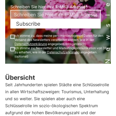
Newsletter
Schreiben Sie hier Ihre E-Mail-Adresse*
Subscribe
Ich stimme zu, dass meine personenbezogenen Daten für den
Versand des Newsletters verarbeitet werden, wie in der
Datenschutzerklärung
angegeben. (obligatorisch)
Ich stimme zu, Newsletter und Marketingkommunikation von 3Bee
zu erhalten, wie in der
Datenschutzerklärung
angegeben.
(optional)
Übersicht
Seit Jahrhunderten spielen Städte eine Schlüsselrolle
in allen Wirtschaftszweigen: Tourismus, Unterhaltung
und so weiter. Sie spielen aber auch eine
Schlüsselrolle im sozio-ökologischen Spektrum
aufgrund der hohen Bevölkerungszahl und der