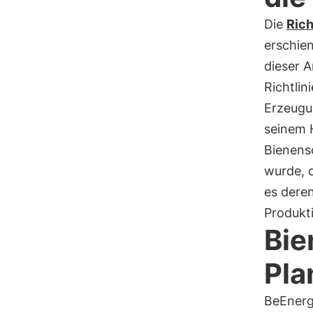
Die
Rich
erschien
dieser 
Richtlin
Erzeugu
seinem 
Bienensc
wurde, 
es deren
Produkt
Bie
Pla
BeEnergy