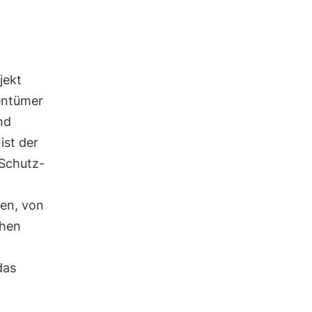
jekt
gentümer
nd
ist der
 Schutz-
sen, von
chen
das