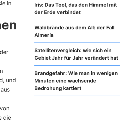
ie in
Iris: Das Tool, das den Himmel mit
der Erde verbindet
hen
Waldbrände aus dem All: der Fall
Almería
Satellitenvergleich: wie sich ein
 der
Gebiet Jahr für Jahr verändert hat
en
Brandgefahr: Wie man in wenigen
d, und
Minuten eine wachsende
Bedrohung kartiert
 aus
 von
 die