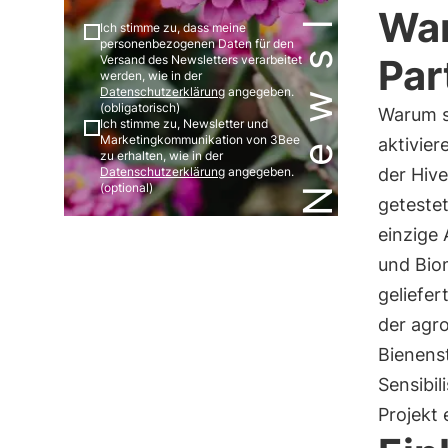
Newsletter
War
Ich stimme zu, dass meine
personenbezogenen Daten für den
Par
Versand des Newsletters verarbeitet
werden, wie in der
Datenschutzerklärung
angegeben.
(obligatorisch)
Warum s
Ich stimme zu, Newsletter und
Marketingkommunikation von 3Bee
aktivier
zu erhalten, wie in der
der Hive
Datenschutzerklärung
angegeben.
(optional)
getestet
einzige
und Biom
geliefe
der agr
Bienens
Sensibil
Projekt