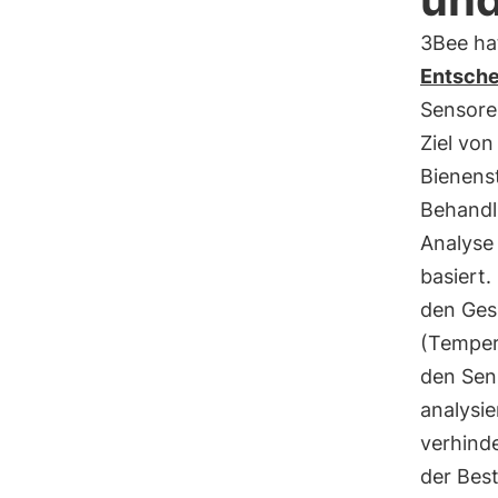
3Bee hat
Entsch
Sensoren
Ziel von
Bienens
Behandl
Analyse
basiert.
den Ges
(Temper
den Sen
analysie
verhind
der Best