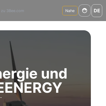
DE
 zu 3Bee.com
Nahe
ergie und
 BEENERGY
-