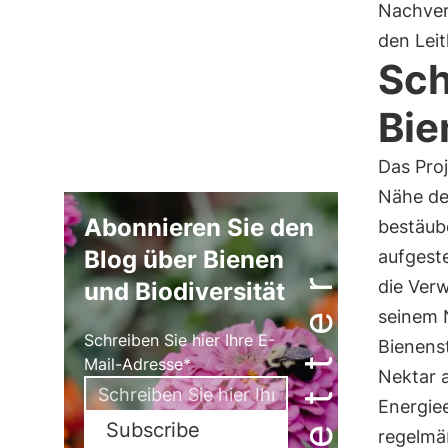
Nachverf
den Leit
Sch
Bie
Das Proj
Nähe de
Abonnieren Sie den
bestäub
Blog über Bienen
aufgeste
die Ver
und Biodiversität
seinem N
Schreiben Sie hier Ihre E-
Bienens
Mail-Adresse*
Nektar 
Energie
Subscribe
regelmä