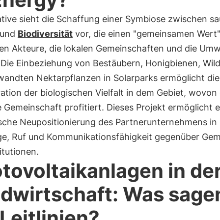
iative sieht die Schaffung einer Symbiose zwischen s
 und
Biodiversität
vor, die einen "gemeinsamen Wert" 
ten Akteure, die lokalen Gemeinschaften und die Umw
. Die Einbeziehung von Bestäubern, Honigbienen, Wil
wandten Nektarpflanzen in Solarparks ermöglicht die
tion der biologischen Vielfalt in dem Gebiet, wovon 
Gemeinschaft profitiert. Dieses Projekt ermöglicht e
ische Neupositionierung des Partnerunternehmens in
ge, Ruf und Kommunikationsfähigkeit gegenüber Ge
itutionen.
tovoltaikanlagen in de
dwirtschaft: Was sage
 Leitlinien?