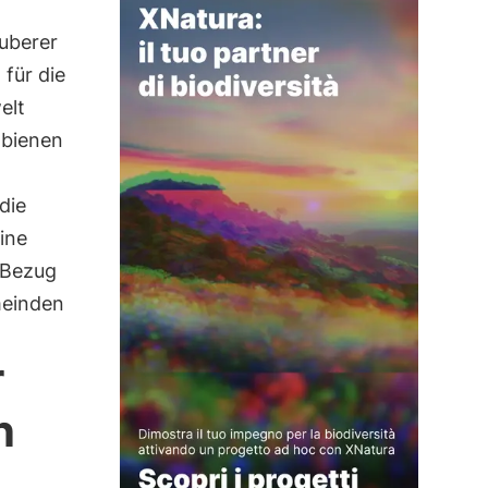
auberer
für die
elt
dbienen
die
ine
 Bezug
meinden
r
n