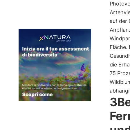
Photovol
Artenvi
auf der
Anpflan
Windpar
Fläche. 
Gesundh
die Erha
75 Proz
Wildblu
abhängi
3B
Fer
und