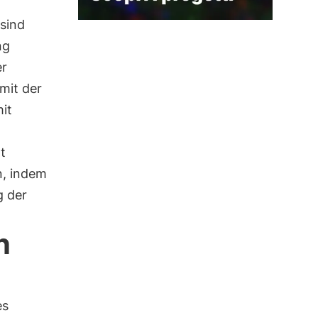
sind
ng
er
 mit der
it
t
n, indem
g der
n
es