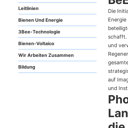
Leitlinien
Die Init
Energie
Bienen Und Energie
beteilig
3Bee-Technologie
schafft
Bienen-Voltaico
und ver
Regenera
Wir Arbeiten Zusammen
gesamte 
Bildung
strateg
auf Ima
und Inst
Pho
Lan
die