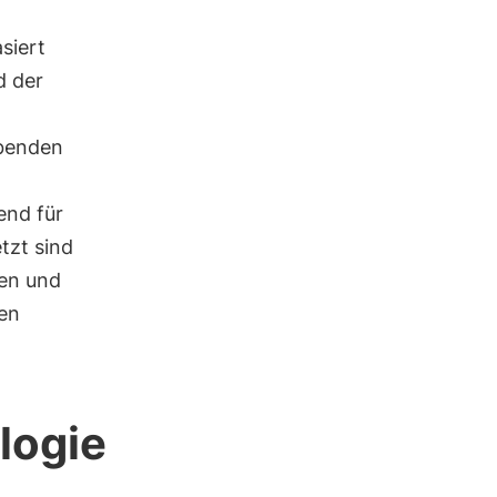
siert
d der
ubenden
end für
tzt sind
zen und
en
logie