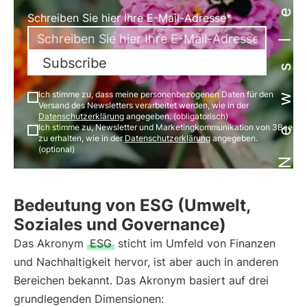
Newsletter
Schreiben Sie hier Ihre E-Mail-Adresse*
Subscribe
Ich stimme zu, dass meine personenbezogenen Daten für den
Versand des Newsletters verarbeitet werden, wie in der
Datenschutzerklärung
angegeben. (obligatorisch)
Ich stimme zu, Newsletter und Marketingkommunikation von 3Bee
zu erhalten, wie in der
Datenschutzerklärung
angegeben.
(optional)
Bedeutung von ESG (Umwelt,
Soziales und Governance)
Das Akronym
ESG
sticht im Umfeld von Finanzen
und Nachhaltigkeit hervor, ist aber auch in anderen
Bereichen bekannt. Das Akronym basiert auf drei
grundlegenden Dimensionen: