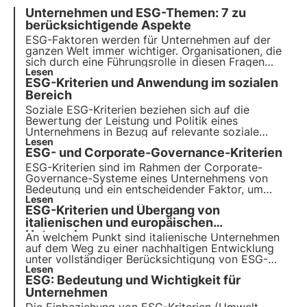
Unternehmen und ESG-Themen: 7 zu
berücksichtigende Aspekte
ESG-Faktoren werden für Unternehmen auf der
ganzen Welt immer wichtiger. Organisationen, die
sich durch eine Führungsrolle in diesen Fragen
auszeichnen, zeigen ein echtes Engagement für
Lesen
ESG-Kriterien und Anwendung im sozialen
Wachstum, indem sie ESG-Themen in ihre
Unternehmensstrategie integrieren.
Bereich
Soziale ESG-Kriterien beziehen sich auf die
Bewertung der Leistung und Politik eines
Unternehmens in Bezug auf relevante soziale
Fragen. Diese Kriterien berücksichtigen die
Lesen
ESG- und Corporate-Governance-Kriterien
sozialen Auswirkungen des Unternehmens auf
Stakeholder wie Mitarbeiter, lokale
ESG-Kriterien sind im Rahmen der Corporate-
Gemeinschaften, Kunden und Lieferanten.
Governance-Systeme eines Unternehmens von
Bedeutung und ein entscheidender Faktor, um
Organisationen, die Nachhaltigkeit als Kern ihres
Lesen
ESG-Kriterien und Übergang von
Geschäftsmodells betrachten, von solchen zu
unterscheiden, die dies aus Gründen der externen
italienischen und europäischen
Kommunikation tun.
Unternehmen
An welchem Punkt sind italienische Unternehmen
auf dem Weg zu einer nachhaltigen Entwicklung
unter vollständiger Berücksichtigung von ESG-
Faktoren? Laut dem ESG Outlook von CRIF ist
Lesen
ESG: Bedeutung und Wichtigkeit für
Italien auf dem richtigen Weg, aber der Übergang
zu den Zielen der Agenda 2030 zum Schutz der
Unternehmen
biologischen Vielfalt ist noch weit entfernt.