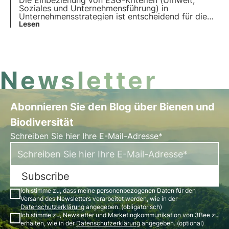
Die Einbeziehung von ESG-Kriterien (Umwelt,
Soziales und Unternehmensführung) in
Unternehmensstrategien ist entscheidend für die
Verbesserung der Leistung. In diesem Artikel
Lesen
befassen wir uns mit der Bedeutung von ESG-
Kriterien, ihrer Art und ihrer Bedeutung für
Unternehmen und Investoren.
Newsletter
Abonnieren Sie den Blog über Bienen und
Biodiversität
Schreiben Sie hier Ihre E-Mail-Adresse*
Subscribe
Ich stimme zu, dass meine personenbezogenen Daten für den
Versand des Newsletters verarbeitet werden, wie in der
Datenschutzerklärung
angegeben. (obligatorisch)
Ich stimme zu, Newsletter und Marketingkommunikation von 3Bee zu
erhalten, wie in der
Datenschutzerklärung
angegeben. (optional)