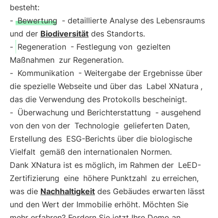
besteht:
-
Bewertung
- detaillierte Analyse des Lebensraums
und der
Biodiversität
des Standorts.
-
Regeneration
- Festlegung von
gezielten
Maßnahmen
zur Regeneration.
-
Kommunikation
- Weitergabe der Ergebnisse über
die spezielle Webseite und über das
Label XNatura
,
das die Verwendung des Protokolls bescheinigt.
-
Überwachung und Berichterstattung
- ausgehend
von den von der
Technologie
gelieferten Daten,
Erstellung des
ESG-Berichts über die biologische
Vielfalt
gemäß den internationalen Normen.
Dank XNatura ist es möglich, im Rahmen der
LeED-
Zertifizierung
eine
höhere Punktzahl
zu erreichen,
was die
Nachhaltigkeit
des Gebäudes erwarten lässt
und den Wert der Immobilie erhöht. Möchten Sie
mehr erfahren? Fordern Sie jetzt Ihre Demo an.