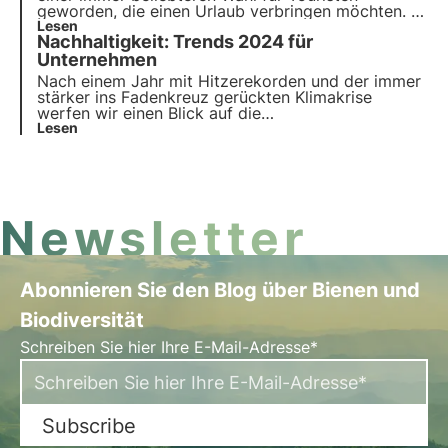
geworden, die einen Urlaub verbringen möchten. In
diesem Artikel werfen wir einen genaueren Blick
Lesen
Nachhaltigkeit: Trends 2024 für
auf den Ökotourismus: ein wachsender Trend
sowohl für Reisende als auch für
Unternehmen
Beherbergungsbetriebe.
Nach einem Jahr mit Hitzerekorden und der immer
stärker ins Fadenkreuz gerückten Klimakrise
werfen wir einen Blick auf die
Nachhaltigkeitstrends für die Unternehmenswelt im
Lesen
Jahr 2024. Erfahren Sie in diesem Artikel, welches
die vier wichtigsten Nachhaltigkeitstrends für
Unternehmen sind.
Newsletter
Abonnieren Sie den Blog über Bienen und
Biodiversität
Schreiben Sie hier Ihre E-Mail-Adresse*
Subscribe