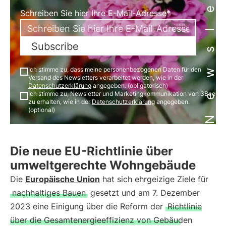
Newsletter
Schreiben Sie hier Ihre E-Mail-Adresse*
Subscribe
Ich stimme zu, dass meine personenbezogenen Daten für den
Versand des Newsletters verarbeitet werden, wie in der
Datenschutzerklärung
angegeben. (obligatorisch)
Ich stimme zu, Newsletter und Marketingkommunikation von 3Bee
zu erhalten, wie in der
Datenschutzerklärung
angegeben.
(optional)
Die neue EU-Richtlinie über
umweltgerechte Wohngebäude
Die
Europäische Union
hat sich ehrgeizige Ziele für
nachhaltiges Bauen
gesetzt und am 7. Dezember
2023 eine Einigung über die Reform der
Richtlinie
über die Gesamtenergieeffizienz von Gebäuden