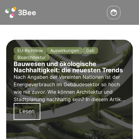
EU-Richtlinie
Auswirkungen
Dati
Bioarchitektur
Bauwesen und ökologische
Nachhaltigkeit: die neuesten Trends
Nach Angaben der Vereinten Nationen ist der
Energieverbrauch im Gebäudesektor so hoch
wie nie zuvor. Wie können Architektur und
Stadtplanung nachhaltig sein? In diesem Artikel
erfahren Sie mehr über die neuen europäischen
Lesen
Richtlinien und die Rolle der Überwachung im
Bau- und Immobiliensektor.