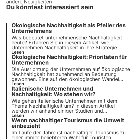
andere Neuigkeiten
Du könntest interessiert sein
Ökologische Nachhaltigkeit als Pfeiler des
Unternehmens
Was bedeutet unternehmerische Nachhaltigkeit
heute? Erfahren Sie in diesem Artikel, wie
Unternehmen Nachhaltigkeit in ihre Strategie
einbeziehen und welche Rolle sie bei der
Lesen
Ökologische Nachhaltigkeit: Prioritäten für
Erreichung der Ziele der Agenda 2030 spielen.
Erfahren Sie mehr mit den Pills from the Oasis, der
Unternehmen
digitalen Akademie von 3Bee.
Die Ausrichtung der Unternehmen auf ökologische
Nachhaltigkeit hat zunehmend an Bedeutung
gewonnen. Eine auf den ökologischen Wandel
ausgerichtete Unternehmensstrategie ist keine
Lesen
Italienische Unternehmen und
Option, sondern eine Notwendigkeit. Lassen Sie
uns sehen, wie Sie sie zu Ihrer eigenen machen
Nachhaltigkeit: Wo stehen wir?
können, um zu wachsen und die Wirtschaft
Wie gehen italienische Unternehmen mit dem
anzukurbeln.
Thema Nachhaltigkeit um? In diesem Artikel
werden wir anhand einiger Studien und
Untersuchungen analysieren, wie die Nachhaltigkeit
Lesen
Wenn nachhaltiger Tourismus die Umwelt
zu einem strategischen Unternehmenshebel wird,
der zum Risikomanagement und zur
einbezieht
Kostensenkung beiträgt.
Im Laufe der Jahre ist nachhaltiger Tourismus zu
einer immer beliebteren Wahl für Touristen