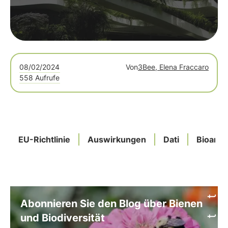
08/02/2024
Von
3Bee, Elena Fraccaro
558 Aufrufe
EU-Richtlinie
Auswirkungen
Dati
Bioarch
Abonnieren Sie den Blog über Bienen
und Biodiversität