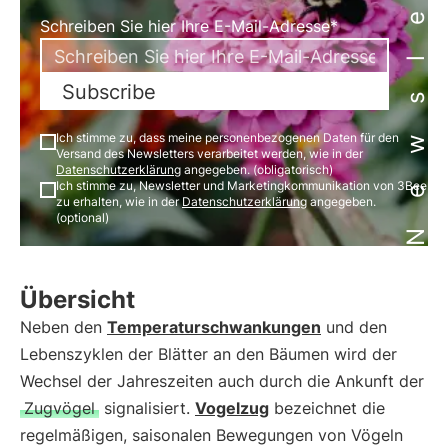
Newsletter
Schreiben Sie hier Ihre E-Mail-Adresse*
Subscribe
Ich stimme zu, dass meine personenbezogenen Daten für den
Versand des Newsletters verarbeitet werden, wie in der
Datenschutzerklärung
angegeben. (obligatorisch)
Ich stimme zu, Newsletter und Marketingkommunikation von 3Bee
zu erhalten, wie in der
Datenschutzerklärung
angegeben.
(optional)
Übersicht
Neben den
Temperaturschwankungen
und den
Lebenszyklen der Blätter an den Bäumen wird der
Wechsel der Jahreszeiten auch durch die Ankunft der
Zugvögel
signalisiert.
Vogelzug
bezeichnet die
regelmäßigen, saisonalen Bewegungen von Vögeln