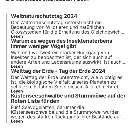
Weltnaturschutztag 2024
Der Weltnaturschutztag unterstreicht die
Bedeutung von Wildtieren und natürlichen
Ökosystemen für die Erhaltung des Gleichgewichts
auf unserem Planeten. Erfahren Sie in diesem
Lesen
Warum es wegen des Insektensterbens
Artikel mehr über die Geschichte des
Welttierschutztages, das Thema 2024 und das
immer weniger Vögel gibt
Engagement von 3Bee für die Überwachung und
Während weltweit ein starker Rückgang von
Regeneration der biologischen Vielfalt.
Insekten zu beobachten ist, der sich auch auf
andere Arten und Lebensräume auswirkt, ist auch
die Zahl der Vögel in den letzten Jahren stark
Lesen
Welttag der Erde - Tag der Erde 2024
gesunken. Inwieweit hängt ihr Rückgang mit dem
Verlust von Insekten zusammen?
Der Welttag der Erde unterstreicht, wie wichtig es
ist, die biologische Vielfalt unseres Planeten zu
schützen. Erfahren Sie in diesem Artikel mehr über
die Geschichte des Earth Day, das Thema 2024
Lesen
Küstenseeschwalbe und Sturmmöwe auf der
und das Engagement von 3Bee für die
Überwachung und den Schutz bestäubender
Roten Liste für den
Insekten.
Fünf Seevogelarten, darunter die
Küstenseeschwalbe und die Sturmmöwe, wurden
wegen des starken Rückgangs ihrer Bestände auf
die Rote Liste des Vereinigten Königreichs gesetzt.
Lesen
Dies ist das 3Bee-Format für nachhaltige
Nachrichten in weniger als 1 Minute - entdecken