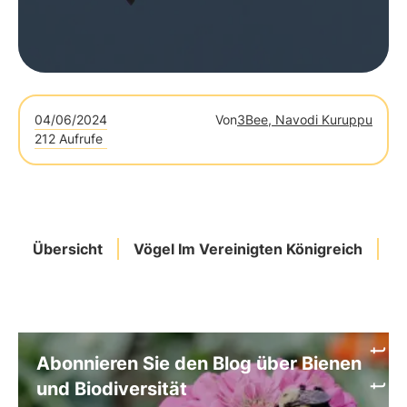
04/06/2024
Von
3Bee, Navodi Kuruppu
212 Aufrufe
Übersicht
Vögel Im Vereinigten Königreich
A
Abonnieren Sie den Blog über Bienen
und Biodiversität