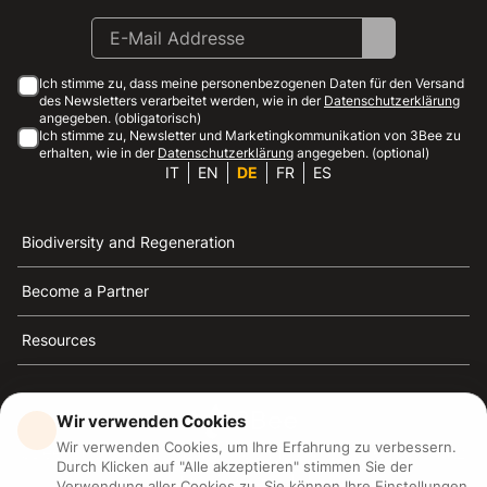
Ich stimme zu, dass meine personenbezogenen Daten für den Versand
des Newsletters verarbeitet werden, wie in der
Datenschutzerklärung
angegeben. (obligatorisch)
Ich stimme zu, Newsletter und Marketingkommunikation von 3Bee zu
erhalten, wie in der
Datenschutzerklärung
angegeben. (optional)
IT
EN
DE
FR
ES
Biodiversity and Regeneration
Become a Partner
Resources
Wir verwenden Cookies
Wir verwenden Cookies, um Ihre Erfahrung zu verbessern.
3Bee ist die Referenz für Nachhaltigkeit, Bienenschutz
Durch Klicken auf "Alle akzeptieren" stimmen Sie der
und Biodiversität
Verwendung aller Cookies zu. Sie können Ihre Einstellungen