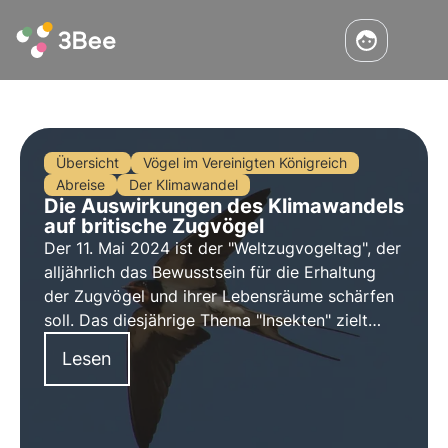
Übersicht
Vögel im Vereinigten Königreich
Abreise
Der Klimawandel
Die Auswirkungen des Klimawandels
auf britische Zugvögel
Der 11. Mai 2024 ist der "Weltzugvogeltag", der
alljährlich das Bewusstsein für die Erhaltung
der Zugvögel und ihrer Lebensräume schärfen
soll. Das diesjährige Thema "Insekten" zielt
darauf ab, die wichtige Beziehung zwischen
Lesen
Zugvögeln und Insekten hervorzuheben.