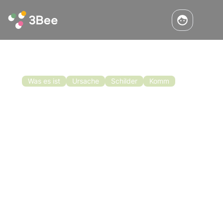
Was es ist
Ursache
Schilder
Komm
Schwärmen: Modi, Ursachen,
Prävention und Kontrolle
Ende April und Anfang Mai beginnt für den
Imker eine sehr arbeitsreiche Zeit, nicht nur,
weil die Bienen mit der Futtersuche und der
Honigproduktion beginnen, sondern auch, weil
in diesen frühen Frühlingsmonaten das
Lesen
berühmte Schwarmverhalten auftritt.