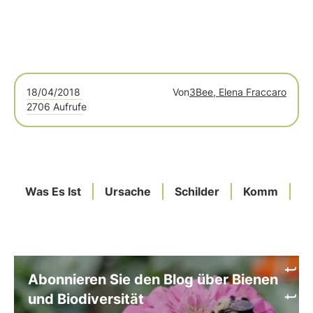
18/04/2018
Von
3Bee, Elena Fraccaro
2706 Aufrufe
Was Es Ist
Ursache
Schilder
Komm
R
Abonnieren Sie den Blog über Bienen
und Biodiversität