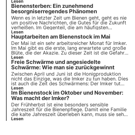
diesem Grund ist es sehr wichtig zu wissen, welche
Lesen
Bienensterben: Ein zunehmend
Arbeiten zu erledigen sind, um die Bienenvölker in
einem optimalen Zustand zu erhalten.
besorgniserregendes Phänomen
Wenn es in letzter Zeit um Bienen geht, geht es nie
um positive Nachrichten, die Gutes für die Zukunft
verheißen. Im Gegenteil, die am häufigsten
wiederkehrenden Themen sind die Gefahren, die ihr
Lesen
Hauptarbeiten am Bienenstock im Mai
Überleben bedrohen, ungünstige Jahreszeiten für
die Honigproduktion, neue Krankheiten und
Der Mai ist ein sehr arbeitsreicher Monat für Imker.
Schädlinge.
Im Mai gibt es die erste, lang erwartete und große
Blüte, die der Akazie. Zu dieser Zeit ist die Gefahr
des Schwärmens größer denn je. Die Tätigkeiten,
Lesen
Freie Schwärme und angesiedelte
die den Imker beschäftigen, sind zahlreich und
vielfältig.
Schwärme: Wie man sie zurückgewinnt
Zwischen April und Juni ist die Honigproduktion
nicht das Einzige, was die Imker zu tun haben. Dies
ist auch die Zeit des Schwärmens: Der Imker tut
sein Möglichstes, um es zu vermeiden, aber es
Lesen
Im Bienenstock im Oktober und November:
gelingt ihm nicht immer.
Was macht der Imker?
Der Frühherbst ist eine besonders sensible
Jahreszeit für die Bienenpflege. Damit eine Familie
die kalte Jahreszeit überleben kann, muss sie sehr
vorsichtig sein. Der Imker muss die Verfahren
Lesen
einhalten und Kontrollen durchführen.