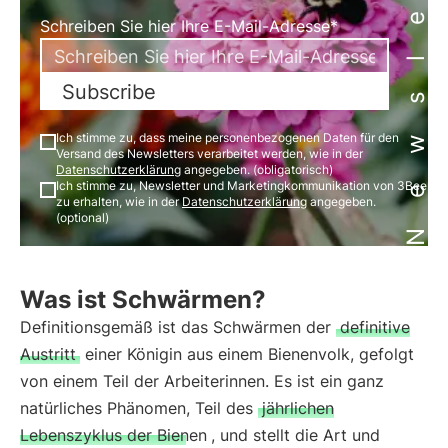
Newsletter
Schreiben Sie hier Ihre E-Mail-Adresse*
Subscribe
Ich stimme zu, dass meine personenbezogenen Daten für den
Versand des Newsletters verarbeitet werden, wie in der
Datenschutzerklärung
angegeben. (obligatorisch)
Ich stimme zu, Newsletter und Marketingkommunikation von 3Bee
zu erhalten, wie in der
Datenschutzerklärung
angegeben.
(optional)
Was ist Schwärmen?
Definitionsgemäß ist das Schwärmen der
definitive
Austritt
einer Königin aus einem Bienenvolk, gefolgt
von einem Teil der Arbeiterinnen. Es ist ein ganz
natürliches Phänomen, Teil des
jährlichen
Lebenszyklus der Bienen
, und stellt die Art und