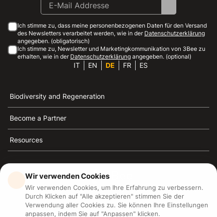
Ich stimme zu, dass meine personenbezogenen Daten für den Versand
des Newsletters verarbeitet werden, wie in der
Datenschutzerklärung
angegeben. (obligatorisch)
Ich stimme zu, Newsletter und Marketingkommunikation von 3Bee zu
erhalten, wie in der
Datenschutzerklärung
angegeben. (optional)
IT
EN
DE
FR
ES
Biodiversity and Regeneration
Become a Partner
Resources
Wir verwenden Cookies
Wir verwenden Cookies, um Ihre Erfahrung zu verbessern.
3Bee ist die Referenz für Nachhaltigkeit, Bienenschutz
Durch Klicken auf "Alle akzeptieren" stimmen Sie der
und Biodiversität
Verwendung aller Cookies zu. Sie können Ihre Einstellungen
anpassen, indem Sie auf "Anpassen" klicken.