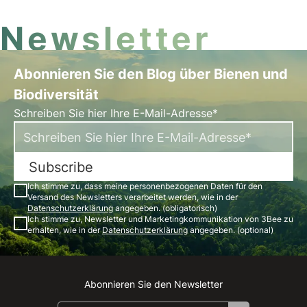
Newsletter
Abonnieren Sie den Blog über Bienen und
Biodiversität
Schreiben Sie hier Ihre E-Mail-Adresse*
Subscribe
Ich stimme zu, dass meine personenbezogenen Daten für den
Versand des Newsletters verarbeitet werden, wie in der
Datenschutzerklärung
angegeben. (obligatorisch)
Ich stimme zu, Newsletter und Marketingkommunikation von 3Bee zu
erhalten, wie in der
Datenschutzerklärung
angegeben. (optional)
Abonnieren Sie den Newsletter
Instagram
Facebook
Linkedin
Youtube