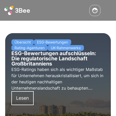
Übersicht
ESG-Bewertungen
Rating-Agenturen
UK-Rahmenwerke
ESG-Bewertungen aufschlüsseln:
Die regulatorische Landschaft
Großbritanniens
ESG-Ratings haben sich als wichtiger Maßstab
für Unternehmen herauskristallisiert, um sich in
der heutigen nachhaltigen
Unternehmenslandschaft zu behaupten.
Während die EU umfassende Rahmenwerke
Lesen
und Vorschriften geschaffen hat, prüft das
Vereinigte Königreich strategisch seinen Weg
nach dem Brexit.