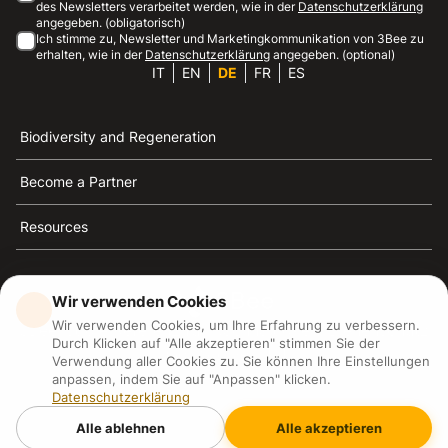
des Newsletters verarbeitet werden, wie in der
Datenschutzerklärung
angegeben. (obligatorisch)
Ich stimme zu, Newsletter und Marketingkommunikation von 3Bee zu
erhalten, wie in der
Datenschutzerklärung
angegeben. (optional)
IT
EN
DE
FR
ES
Biodiversity and Regeneration
Become a Partner
Resources
Wir verwenden Cookies
Wir verwenden Cookies, um Ihre Erfahrung zu verbessern.
3Bee ist die Referenz für Nachhaltigkeit, Bienenschutz
Durch Klicken auf "Alle akzeptieren" stimmen Sie der
und Biodiversität
Verwendung aller Cookies zu. Sie können Ihre Einstellungen
anpassen, indem Sie auf "Anpassen" klicken.
Datenschutzerklärung
3Bee S.R.L Via Pastrengo 14, 20159, Milano (MI)
P.IVA: IT09711590969
Alle ablehnen
Alle akzeptieren
3Bee GmbHSede legale: Oranienburger Straße 23, 10178
BerlinHR number: 256594