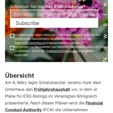
Newsletter
Schreiben Sie hier Ihre E-Mail-Adresse*
Subscribe
Ich stimme zu, dass meine personenbezogenen Daten für den
Versand des Newsletters verarbeitet werden, wie in der
Datenschutzerklärung
angegeben. (obligatorisch)
Ich stimme zu, Newsletter und Marketingkommunikation von 3Bee
zu erhalten, wie in der
Datenschutzerklärung
angegeben.
(optional)
Übersicht
Am 6. März legte Schatzkanzler Jeremy Hunt dem
Unterhaus den
Frühjahrshaushalt
vor, in dem er
Pläne für ESG-Ratings im Vereinigten Königreich
präsentierte. Nach diesen Plänen wird die
Financial
Conduct Authority
(FCA) die Unternehmen