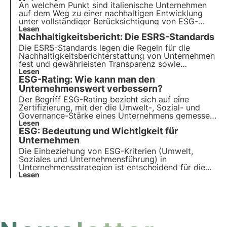
Unternehmen
An welchem Punkt sind italienische Unternehmen
auf dem Weg zu einer nachhaltigen Entwicklung
unter vollständiger Berücksichtigung von ESG-
Faktoren? Laut dem ESG Outlook von CRIF ist
Lesen
Nachhaltigkeitsbericht: Die ESRS-Standards
Italien auf dem richtigen Weg, aber der Übergang
zu den Zielen der Agenda 2030 zum Schutz der
Die ESRS-Standards legen die Regeln für die
biologischen Vielfalt ist noch weit entfernt.
Nachhaltigkeitsberichterstattung von Unternehmen
fest und gewährleisten Transparenz sowie
gesetzliche Konformität in allen ESG-Aspekten.
Lesen
ESG-Rating: Wie kann man den
Erfahre hier, was sie sind, wie sie funktionieren und
welche Hauptanforderungen zu beachten sind.
Unternehmenswert verbessern?
Der Begriff ESG-Rating bezieht sich auf eine
Zertifizierung, mit der die Umwelt-, Sozial- und
Governance-Stärke eines Unternehmens gemessen
und sanktioniert wird. In diesem Artikel erfahren
Lesen
ESG: Bedeutung und Wichtigkeit für
wir, wie das Rating berechnet wird und wie man
das ESG-Rating verbessern kann.
Unternehmen
Die Einbeziehung von ESG-Kriterien (Umwelt,
Soziales und Unternehmensführung) in
Unternehmensstrategien ist entscheidend für die
Verbesserung der Leistung. In diesem Artikel
Lesen
befassen wir uns mit der Bedeutung von ESG-
Kriterien, ihrer Art und ihrer Bedeutung für
Unternehmen und Investoren.