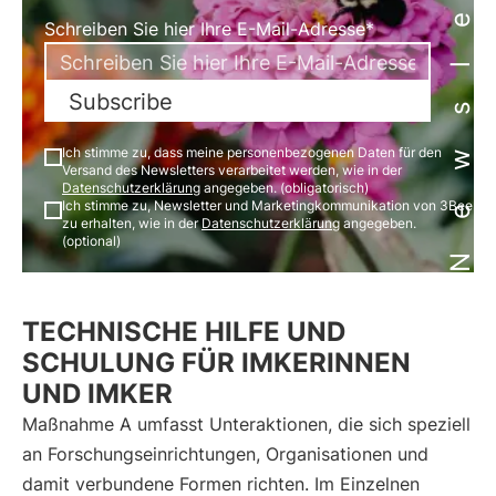
Newsletter
Schreiben Sie hier Ihre E-Mail-Adresse*
Subscribe
Ich stimme zu, dass meine personenbezogenen Daten für den
Versand des Newsletters verarbeitet werden, wie in der
Datenschutzerklärung
angegeben. (obligatorisch)
Ich stimme zu, Newsletter und Marketingkommunikation von 3Bee
zu erhalten, wie in der
Datenschutzerklärung
angegeben.
(optional)
TECHNISCHE HILFE UND
SCHULUNG FÜR IMKERINNEN
UND IMKER
Maßnahme A umfasst Unteraktionen, die sich speziell
an Forschungseinrichtungen, Organisationen und
damit verbundene Formen richten. Im Einzelnen