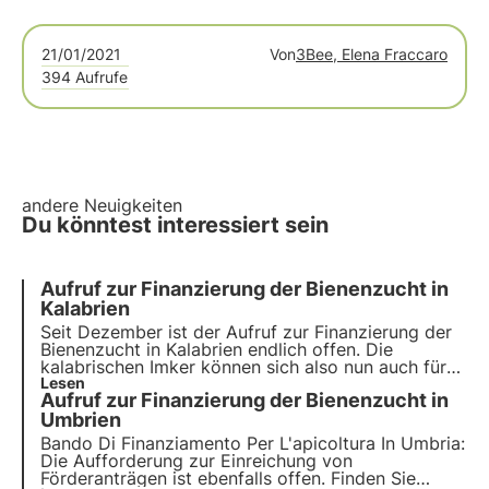
21/01/2021
Von
3Bee, Elena Fraccaro
394 Aufrufe
andere Neuigkeiten
Du könntest interessiert sein
Aufruf zur Finanzierung der Bienenzucht in
Kalabrien
Seit Dezember ist der Aufruf zur Finanzierung der
Bienenzucht in Kalabrien endlich offen. Die
kalabrischen Imker können sich also nun auch für
ihre Imkertätigkeit bewerben. Der neue Aufruf zur
Lesen
Aufruf zur Finanzierung der Bienenzucht in
Finanzierung wurde mit dem Ziel genehmigt, die
Bienenzucht in Kalabrien zu verbessern.
Umbrien
Bando Di Finanziamento Per L'apicoltura In Umbria:
Die Aufforderung zur Einreichung von
Förderanträgen ist ebenfalls offen. Finden Sie