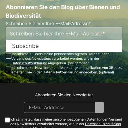
Abonnieren Sie den Blog über Bienen und
Biodiversität
Schreiben Sie hier Ihre E-Mail-Adresse*
Subscribe
Ich stimme zu, dass meine personenbezogenen Daten für den
Versand des Newsletters verarbeitet werden, wie in der
Datenschutzerklärung
angegeben. (obligatorisch)
Ich stimme zu, Newsletter und Marketingkommunikation von 3Bee zu
erhalten, wie in der
Datenschutzerklärung
angegeben. (optional)
Abonnieren Sie den Newsletter
Instagram
Facebook
Linkedin
Youtube
Ich stimme zu, dass meine personenbezogenen Daten für den Versand
des Newsletters verarbeitet werden, wie in der
Datenschutzerklärung