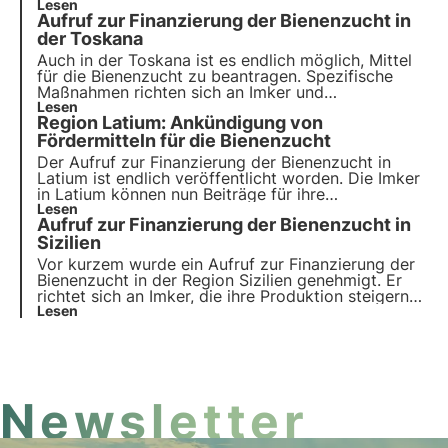
heraus, wie Sie Beiträge für Ihre Imkertätigkeit in
Lesen
Aufruf zur Finanzierung der Bienenzucht in
der Region Umbrien beantragen können. Lesen Sie
die Details in unserem Blog
der Toskana
Auch in der Toskana ist es endlich möglich, Mittel
für die Bienenzucht zu beantragen. Spezifische
Maßnahmen richten sich an Imker und
Imkerorganisationen, sowohl für technische Hilfe
Lesen
Region Latium: Ankündigung von
als auch für die Varroatosebekämpfung
Fördermitteln für die Bienenzucht
Der Aufruf zur Finanzierung der Bienenzucht in
Latium ist endlich veröffentlicht worden. Die Imker
in Latium können nun Beiträge für ihre
Imkertätigkeit beantragen.
Lesen
Aufruf zur Finanzierung der Bienenzucht in
Sizilien
Vor kurzem wurde ein Aufruf zur Finanzierung der
Bienenzucht in der Region Sizilien genehmigt. Er
richtet sich an Imker, die ihre Produktion steigern
und die Qualität ihrer Erzeugnisse verbessern
Lesen
wollen.
Newsletter