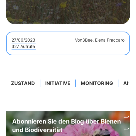
27/06/2023
Von
3Bee, Elena Fraccaro
327 Aufrufe
ZUSTAND
INITIATIVE
MONITORING
ANRE
Abonnieren Sie den Blog über Bienen
und Biodiversität