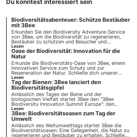
Du könntest interessiert sein
Biodiversitätsabenteuer: Schütze Bestäuber
mit 3Bee
Erkunden Sie den Biodiversity Adventure-Service
von 3Bee, um die Biodiversität zu
regenerieren
,
Bestäuber zu
schützen
und
Besucher
und
Mitarbeiter
Lesen
in Ihrem Werk einzubeziehen. Handeln
Oase der Biodiversität: Innovation für die
Sie jetzt für eine nachhaltige Zukunft!
Natur
Erkunde die Biodiversitäts-Oase von 3Bee, einem
innovativen Service
zum Schutz und zur
Regeneration der Natur
. Schließe dich unserer
Mission an und entdecke, wie
Lesen
Technologie
und
Tag der Bienen: 3Bee lanciert den
Nachhaltigkeit zusammenkommen, um eine
grünere Zukunft für Unternehmen und den Planeten
Biodiversitätsgipfel
zu schaffen.
Anlässlich des
Tages der Biene und der
biologischen Vielfalt
startet 3Bee den
"3Bee
Biodiversity Innovation Summit Europe"
: den
jährlichen Biodiversitätsgipfel, um die
Lesen
drei Säulen
3Bee: Biodiversitätsoasen zum Tag der
des Jahres 2023
für den Schutz der biologischen
Vielfalt in der Wirtschaft und der internationalen
Umwelt
Wirtschaft zu definieren.
Anlässlich des Weltumwelttags startet 3Bee die
Biodiversitätsoasen
: Eine Gelegenheit, die Natur zu
regenerieren und Bestäuber zu erhalten. Schließen