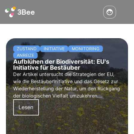
ZUSTAND
INITIATIVE
MONITORING
ANREIZE
Aufblühen der Biodiversität: EU's
Initiative für Bestäuber
Der Artikel untersucht die Strategien der EU,
wie die Bestäuberinitiative und das Gesetz zur
Wiederherstellung der Natur, um den Rückgang
der biologischen Vielfalt umzukehren.
Außerdem wird der innovative Ansatz von
Lesen
3Bee zur Unterstützung von Bestäubern und
Biodiversität durch Tech-Oasen vorgestellt