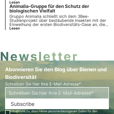
Sie sich uns an und entdecken Sie, wie unsere
Lesen
Animalia-Gruppe für den Schutz der
Mission
innovative Technologie und
Umweltengagement
biologischen Vielfalt
kombiniert.
Gruppo Animalia schließt sich dem 3Bee-
Studienprojekt über bestäubende Insekten mit der
Einweihung der ersten Biodiversitäts-Oase an, die
aus 200 nektarspendenden Bäumen in drei
Lesen
italienischen Regionen besteht. Das Interview mit
Silvia Siviero, Marketing & Customer Experience
Manager.
Newsletter
Abonnieren Sie den Blog über Bienen und
Biodiversität
Schreiben Sie hier Ihre E-Mail-Adresse*
Subscribe
Ich stimme zu, dass meine personenbezogenen Daten für den