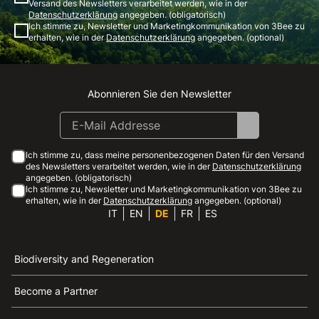
Versand des Newsletters verarbeitet werden, wie in der
Datenschutzerklärung
angegeben. (obligatorisch)
Ich stimme zu, Newsletter und Marketingkommunikation von 3Bee zu
erhalten, wie in der
Datenschutzerklärung
angegeben. (optional)
Abonnieren Sie den Newsletter
Instagram
Facebook
Linkedin
Youtube
Ich stimme zu, dass meine personenbezogenen Daten für den Versand
des Newsletters verarbeitet werden, wie in der
Datenschutzerklärung
angegeben. (obligatorisch)
Ich stimme zu, Newsletter und Marketingkommunikation von 3Bee zu
erhalten, wie in der
Datenschutzerklärung
angegeben. (optional)
IT
EN
DE
FR
ES
Biodiversity and Regeneration
Become a Partner