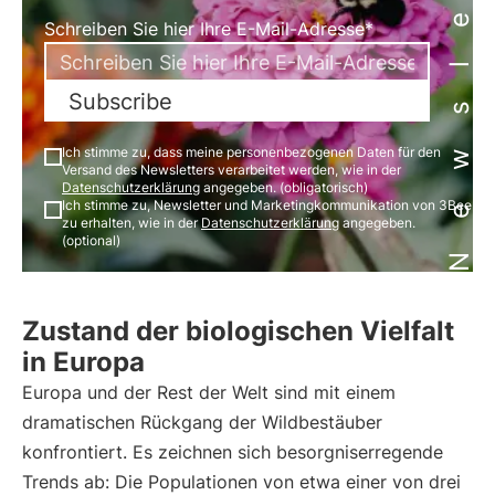
Newsletter
Schreiben Sie hier Ihre E-Mail-Adresse*
Subscribe
Ich stimme zu, dass meine personenbezogenen Daten für den
Versand des Newsletters verarbeitet werden, wie in der
Datenschutzerklärung
angegeben. (obligatorisch)
Ich stimme zu, Newsletter und Marketingkommunikation von 3Bee
zu erhalten, wie in der
Datenschutzerklärung
angegeben.
(optional)
Zustand der biologischen Vielfalt
in Europa
Europa und der Rest der Welt sind mit einem
dramatischen Rückgang der Wildbestäuber
konfrontiert. Es zeichnen sich besorgniserregende
Trends ab: Die Populationen von etwa einer von drei