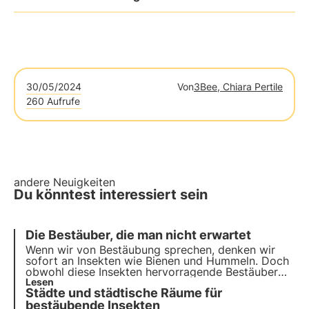
30/05/2024
Von
3Bee, Chiara Pertile
260 Aufrufe
andere Neuigkeiten
Du könntest interessiert sein
Die Bestäuber, die man nicht erwartet
Wenn wir von Bestäubung sprechen, denken wir
sofort an Insekten wie Bienen und Hummeln. Doch
obwohl diese Insekten hervorragende Bestäuber
sind, sind sie nicht die einzigen, die zu dieser
Lesen
Städte und städtische Räume für
wichtigen Ökosystemleistung beitragen.
bestäubende Insekten