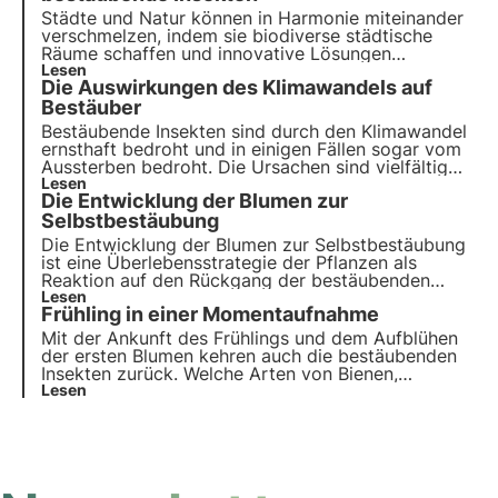
Städte und Natur können in Harmonie miteinander
verschmelzen, indem sie biodiverse städtische
Räume schaffen und innovative Lösungen
anwenden, die Bienen und Schmetterlingen helfen,
Lesen
Die Auswirkungen des Klimawandels auf
in städtischen Umgebungen zu gedeihen. In diesem
Artikel erfahren Sie, wie Städte zu lebenswichtigen
Bestäuber
Refugien für Bestäuber werden können.
Bestäubende Insekten sind durch den Klimawandel
ernsthaft bedroht und in einigen Fällen sogar vom
Aussterben bedroht. Die Ursachen sind vielfältig
und betreffen entweder direkt die Insekten oder
Lesen
Die Entwicklung der Blumen zur
indirekt die von ihnen besuchten Pflanzen. Aber
was sind die Auswirkungen? Das wollen wir in
Selbstbestäubung
diesem Artikel herausfinden.
Die Entwicklung der Blumen zur Selbstbestäubung
ist eine Überlebensstrategie der Pflanzen als
Reaktion auf den Rückgang der bestäubenden
Insekten. Erfahren Sie in diesem Artikel mehr über
Lesen
Frühling in einer Momentaufnahme
die Auswirkungen dieses Phänomens auf die
Artenvielfalt und das Ökosystem.
Mit der Ankunft des Frühlings und dem Aufblühen
der ersten Blumen kehren auch die bestäubenden
Insekten zurück. Welche Arten von Bienen,
Schmetterlingen und Schwebfliegen können wir
Lesen
zwischen März und April antreffen? Wir wollen
lernen, einige von ihnen zu beobachten und zu
erkennen.