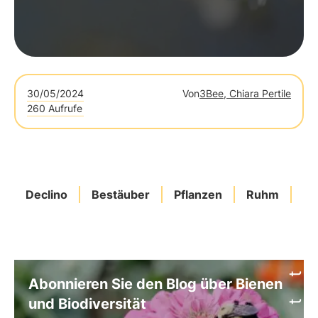
30/05/2024
Von
3Bee, Chiara Pertile
260 Aufrufe
Declino
Bestäuber
Pflanzen
Ruhm
Si
Abonnieren Sie den Blog über Bienen
und Biodiversität