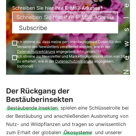
Newsletter
Schreiben Sie hier Ihre E-Mail-Adresse*
Subscribe
Ich stimme zu, dass meine personenbezogenen Daten für den
Versand des Newsletters verarbeitet werden, wie in der
Datenschutzerklärung
angegeben. (obligatorisch)
Ich stimme zu, Newsletter und Marketingkommunikation von 3Bee
zu erhalten, wie in der
Datenschutzerklärung
angegeben.
(optional)
Der Rückgang der
Bestäuberinsekten
Bestäubende Insekten
spielen eine Schlüsselrolle bei
der Bestäubung und anschließenden Ausbreitung von
Nutz- und Wildpflanzen und tragen so unwissentlich
zum Erhalt der globalen
Ökosysteme
und unserer