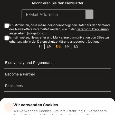
Abonnieren Sie den Newsletter
Instagram
Facebook
Linkedin
Youtube
Ich stimme zu, dass meine personenbezogenen Daten für den Versand
des Newsletters verarbeitet werden, wie in der
Datenschutzerklärung
angegeben. (obligatorisch)
Ich stimme zu, Newsletter und Marketingkommunikation von 3Bee zu
erhalten, wie in der
Datenschutzerklärung
angegeben. (optional)
IT
EN
DE
FR
ES
Biodiversity and Regeneration
Become a Partner
Resources
Wir verwenden Cookies
Wir verwenden Cookies, um Ihre Erfahrung zu verbessern.
3Bee ist die Referenz für Nachhaltigkeit, Bienenschutz