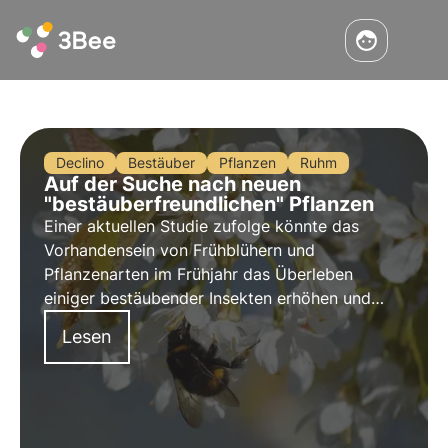
Declino
Bestäuber
Pflanzen
Ruhm
Auf der Suche nach neuen
"bestäuberfreundlichen" Pflanzen
Einer aktuellen Studie zufolge könnte das
Vorhandensein von Frühblühern und
Pflanzenarten im Frühjahr das Überleben
einiger bestäubender Insekten erhöhen und
damit die Liste der "bestäuberfreundlichen"
Lesen
Pflanzen erweitern. In diesem Artikel erfahren
Sie mehr über Bestäuberverbündete.