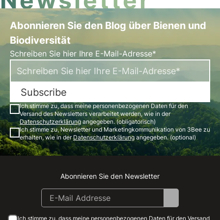
Newsletter
Abonnieren Sie den Blog über Bienen und
Biodiversität
Schreiben Sie hier Ihre E-Mail-Adresse*
Subscribe
Ich stimme zu, dass meine personenbezogenen Daten für den
Versand des Newsletters verarbeitet werden, wie in der
Datenschutzerklärung
angegeben. (obligatorisch)
Ich stimme zu, Newsletter und Marketingkommunikation von 3Bee zu
erhalten, wie in der
Datenschutzerklärung
angegeben. (optional)
Abonnieren Sie den Newsletter
Instagram
Facebook
Linkedin
Youtube
Ich stimme zu, dass meine personenbezogenen Daten für den Versand