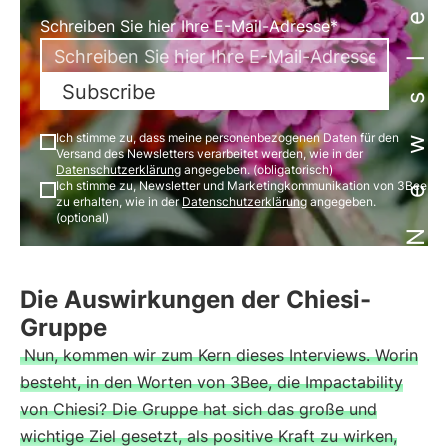
Newsletter
Schreiben Sie hier Ihre E-Mail-Adresse*
Subscribe
Ich stimme zu, dass meine personenbezogenen Daten für den
Versand des Newsletters verarbeitet werden, wie in der
Datenschutzerklärung
angegeben. (obligatorisch)
Ich stimme zu, Newsletter und Marketingkommunikation von 3Bee
zu erhalten, wie in der
Datenschutzerklärung
angegeben.
(optional)
Die Auswirkungen der Chiesi-
Gruppe
Nun, kommen wir zum Kern dieses Interviews. Worin
besteht, in den Worten von 3Bee, die Impactability
von Chiesi? Die Gruppe hat sich das große und
wichtige Ziel gesetzt, als positive Kraft zu wirken,