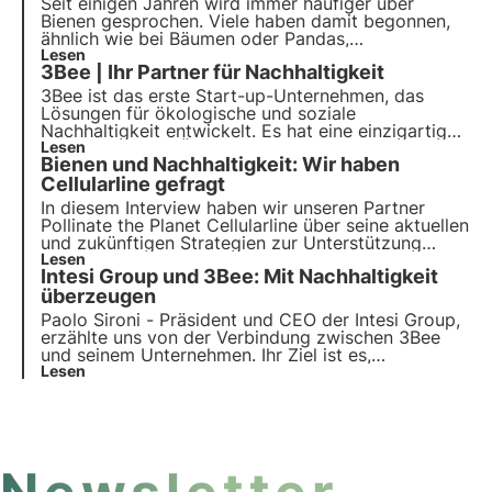
Seit einigen Jahren wird immer häufiger über
Bienen gesprochen. Viele haben damit begonnen,
ähnlich wie bei Bäumen oder Pandas,
Marketingaussagen zu machen. Was 3Bee macht,
Lesen
3Bee | Ihr Partner für Nachhaltigkeit
ist ganz anders. Wir kombinieren Technologie und
Biologie, um Bienen zu überwachen und zu pflegen.
3Bee ist das erste Start-up-Unternehmen, das
Lösungen für ökologische und soziale
Nachhaltigkeit entwickelt. Es hat eine einzigartige
Technologie zur Überwachung von Bienen und
Lesen
Bienen und Nachhaltigkeit: Wir haben
Artenvielfalt entwickelt. Mit über 300
Partnerunternehmen und mehr als 150.000 Kunden
Cellularline gefragt
will es sich als führendes Unternehmen im
In diesem Interview haben wir unseren Partner
Umweltschutz etablieren.
Pollinate the Planet Cellularline über seine aktuellen
und zukünftigen Strategien zur Unterstützung
eines ökologischen Wandels befragt, bei dem das
Lesen
Intesi Group und 3Bee: Mit Nachhaltigkeit
Unternehmen bereits eine führende Rolle spielt,
angefangen mit dem Projekt zum Schutz der
überzeugen
biologischen Vielfalt mit 3Bee ab 2021
Paolo Sironi - Präsident und CEO der Intesi Group,
erzählte uns von der Verbindung zwischen 3Bee
und seinem Unternehmen. Ihr Ziel ist es,
Technologien zur Verringerung der
Lesen
Umweltbelastung einzusetzen, von elektronischen
Signaturen bis hin zu Dienstleistungen, die
Unternehmen bei ihrer digitalen Transformation
begleiten.