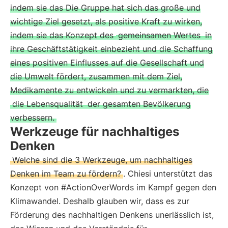
indem sie das Die Gruppe hat sich das große und
wichtige Ziel gesetzt, als positive Kraft zu wirken,
indem sie das Konzept des
gemeinsamen Wertes
in
ihre Geschäftstätigkeit einbezieht und die Schaffung
eines positiven Einflusses auf die Gesellschaft und
die Umwelt fördert, zusammen mit dem Ziel,
Medikamente zu entwickeln und zu vermarkten, die
die Lebensqualität
der gesamten Bevölkerung
verbessern.
Werkzeuge für nachhaltiges
Denken
Welche sind die 3 Werkzeuge, um nachhaltiges
Denken im Team zu fördern?
. Chiesi unterstützt das
Konzept von #ActionOverWords im Kampf gegen den
Klimawandel. Deshalb glauben wir, dass es zur
Förderung des nachhaltigen Denkens unerlässlich ist,