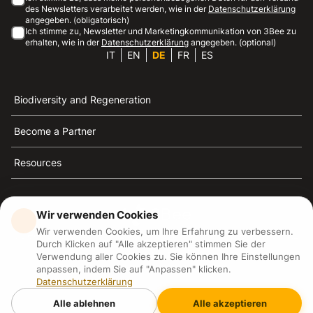
des Newsletters verarbeitet werden, wie in der
Datenschutzerklärung
angegeben. (obligatorisch)
Ich stimme zu, Newsletter und Marketingkommunikation von 3Bee zu
erhalten, wie in der
Datenschutzerklärung
angegeben. (optional)
IT
EN
DE
FR
ES
Biodiversity and Regeneration
Become a Partner
Resources
Wir verwenden Cookies
Wir verwenden Cookies, um Ihre Erfahrung zu verbessern.
3Bee ist die Referenz für Nachhaltigkeit, Bienenschutz
Durch Klicken auf "Alle akzeptieren" stimmen Sie der
und Biodiversität
Verwendung aller Cookies zu. Sie können Ihre Einstellungen
anpassen, indem Sie auf "Anpassen" klicken.
Datenschutzerklärung
3Bee S.R.L Via Pastrengo 14, 20159, Milano (MI)
P.IVA: IT09711590969
Alle ablehnen
Alle akzeptieren
3Bee GmbHSede legale: Oranienburger Straße 23, 10178