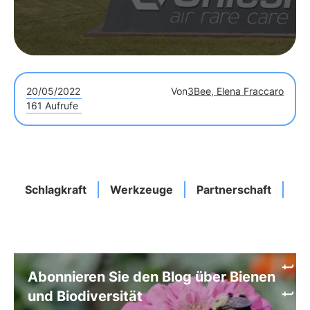
20/05/2022
Von
3Bee, Elena Fraccaro
161 Aufrufe
Schlagkraft
Werkzeuge
Partnerschaft
Se
Abonnieren Sie den Blog über Bienen
und Biodiversität