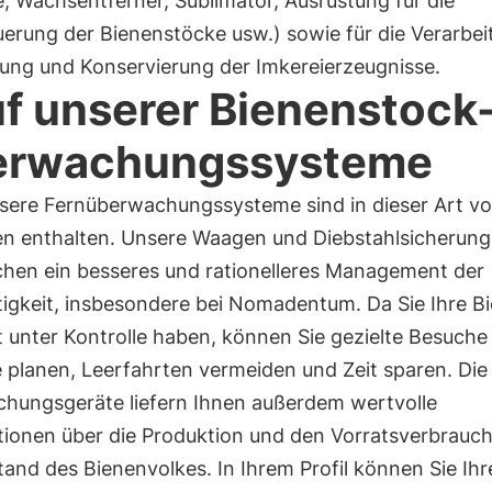
, Wachsentferner, Sublimator, Ausrüstung für die
erung der Bienenstöcke usw.) sowie für die Verarbei
ung und Konservierung der Imkereierzeugnisse.
f unserer Bienenstock
erwachungssysteme
sere Fernüberwachungssysteme sind in dieser Art v
n enthalten. Unsere Waagen und Diebstahlsicherun
chen ein besseres und rationelleres Management der
tigkeit, insbesondere bei Nomadentum. Da Sie Ihre B
t unter Kontrolle haben, können Sie gezielte Besuche
e planen, Leerfahrten vermeiden und Zeit sparen. Die
hungsgeräte liefern Ihnen außerdem wertvolle
tionen über die Produktion und den Vorratsverbrauc
and des Bienenvolkes. In Ihrem Profil können Sie Ihr