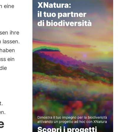
n eine
sen ihre
 lassen.
 haben
ss ein
die
t.
en.
e