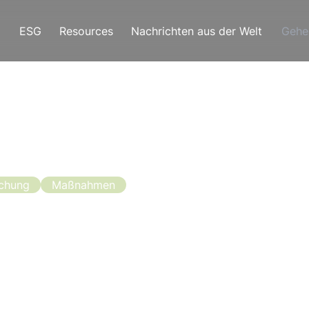
ESG
Resources
Nachrichten aus der Welt
Gehe
chung
Maßnahmen
 Finanzierung d
 in Sizilien
zucht in Sizilien läuft noch ein paar Tage. Der von d
die Bienenzucht für das Jahr 2020/2021 zugewiese