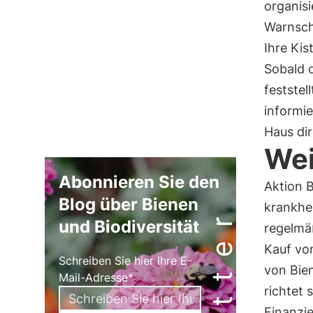
organis
Warnsch
Ihre Kis
Sobald 
feststel
informi
Haus dir
We
Abonnieren Sie den
Aktion 
Blog über Bienen
krankhe
und Biodiversität
regelmä
Kauf vo
Schreiben Sie hier Ihre E-
von Bie
Mail-Adresse*
richtet 
Finanzi