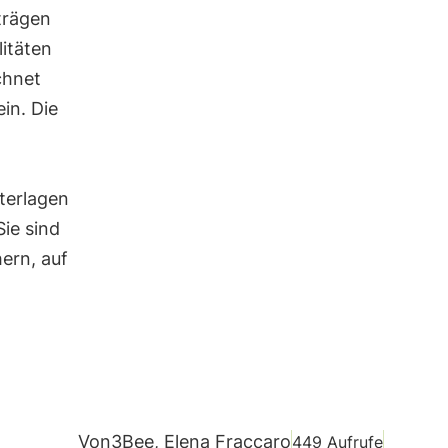
trägen
itäten
chnet
in. Die
terlagen
Sie sind
ern, auf
Von
3Bee, Elena Fraccaro
449 Aufrufe