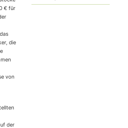
0 € für
der
 das
er, die
ie
ommen
se von
ellten
uf der