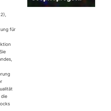
2),
ung für
aktion
Sie
andes,
erung
r
ualität
 die
tocks