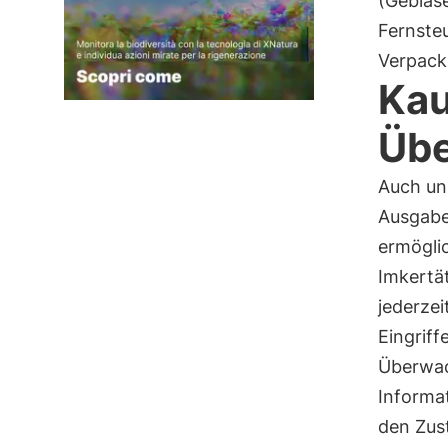
(Gebläse
Fernsteu
Verpack
Kau
Üb
Auch un
Ausgabe
ermögli
Imkertä
jederzei
Eingriff
Überwac
Informa
den Zust