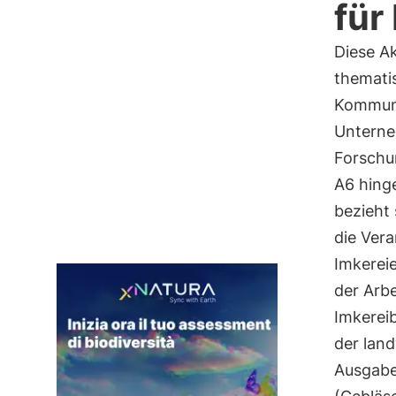
für
Diese A
themati
Kommuni
Unterneh
Forschu
A6 hinge
bezieht 
die Ver
Imkereie
der Arb
Imkereib
der land
Ausgabe