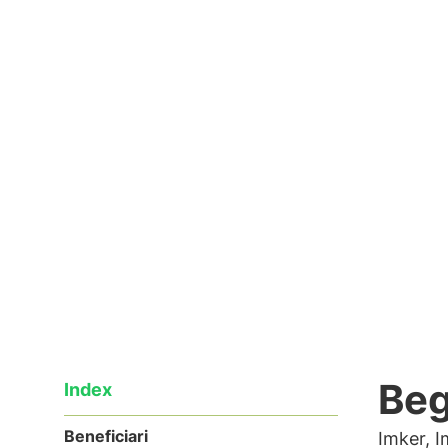
Betrag beläuft sich auf 603.999,16 €,
für jeden Interventionsbereich untertei
Lesen
03/02/2021
Beg
Index
Beneficiari
Imker, I