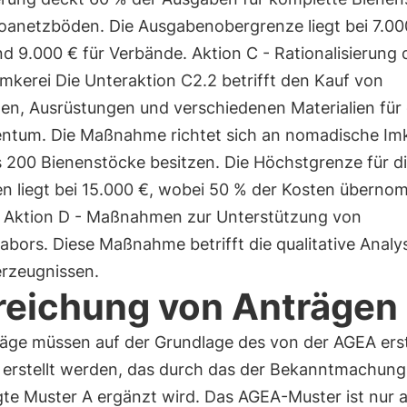
roanetzböden. Die Ausgabenobergrenze liegt bei 7.00
d 9.000 € für Verbände. Aktion C - Rationalisierung 
mkerei Die Unteraktion C2.2 betrifft den Kauf von
en, Ausrüstungen und verschiedenen Materialien für
tum. Die Maßnahme richtet sich an nomadische Imk
s 200 Bienenstöcke besitzen. Die Höchstgrenze für d
n liegt bei 15.000 €, wobei 50 % der Kosten übern
 Aktion D - Maßnahmen zur Unterstützung von
abors. Diese Maßnahme betrifft die qualitative Analy
erzeugnissen.
reichung von Anträgen
räge müssen auf der Grundlage des von der AGEA erst
 erstellt werden, das durch das der Bekanntmachung
te Muster A ergänzt wird. Das AGEA-Muster ist nur a