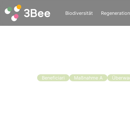
Biodiversität
Regeneration
Beneficiari
Maßnahme A
Überwa
Aufruf zur
Bienenzucht
Der Aufruf zur Finanzierung der Bienen
MiPAAFFT für die OCM-Kampagne für 