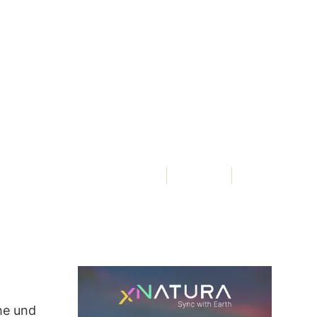
en
Von
3Bee, Elena Fraccaro
449 Aufrufe
he und