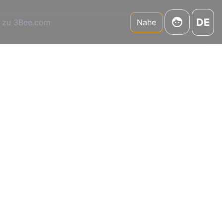
DE
 zu 3Bee.com
Nahe
er
er
ne