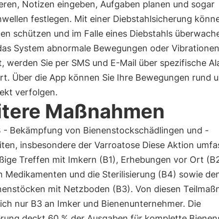
ieren, Notizen eingeben, Aufgaben planen und sogar
wellen festlegen. Mit einer Diebstahlsicherung könn
ten schützen und im Falle eines Diebstahls überwach
das System abnormale Bewegungen oder Vibratione
lt, werden Sie per SMS und E-Mail über spezifische A
ert. Über die App können Sie Ihre Bewegungen rund 
ekt verfolgen.
itere Maßnahmen
B - Bekämpfung von Bienenstockschädlingen und -
iten, insbesondere der Varroatose Diese Aktion umfa
ßige Treffen mit Imkern (B1), Erhebungen vor Ort (B
n Medikamenten und die Sterilisierung (B4) sowie de
nenstöcken mit Netzboden (B3). Von diesen Teilma
sich nur B3 an Imker und Bienenunternehmer. Die
erung deckt 60 % der Ausgaben für komplette Bienen