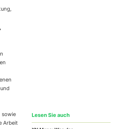
tung,
-
on
gen
ienen
 und
h sowie
Lesen Sie auch
e Arbeit