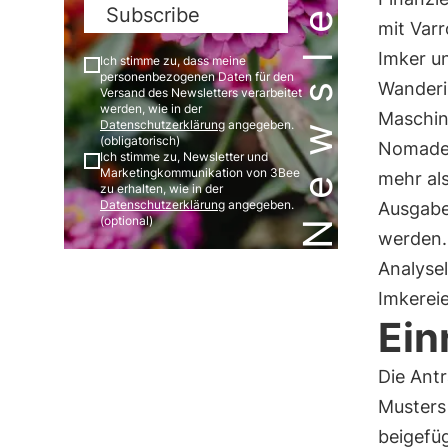
Newsletter
Subscribe
mit Var
Imker un
Ich stimme zu, dass meine
personenbezogenen Daten für den
Wanderi
Versand des Newsletters verarbeitet
werden, wie in der
Maschin
Datenschutzerklärung
angegeben.
(obligatorisch)
Nomaden
Ich stimme zu, Newsletter und
Marketingkommunikation von 3Bee
mehr al
zu erhalten, wie in der
Datenschutzerklärung
angegeben.
Ausgabe
(optional)
werden.
Analysel
Imkerei
Ein
Die Ant
Musters
beigefüg