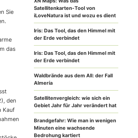
XN Maps: Was das
Satellitenkarten-Tool von
en Sie
iLoveNatura ist und wozu es dient
en.
n
Iris: Das Tool, das den Himmel mit
der Erde verbindet
larme
um das
Iris: Das Tool, das den Himmel mit
der Erde verbindet
Waldbrände aus dem All: der Fall
Almería
sst
Satellitenvergleich: wie sich ein
2), den
Gebiet Jahr für Jahr verändert hat
n Kauf
ßnahmen
Brandgefahr: Wie man in wenigen
Minuten eine wachsende
Bedrohung kartiert
stöcke