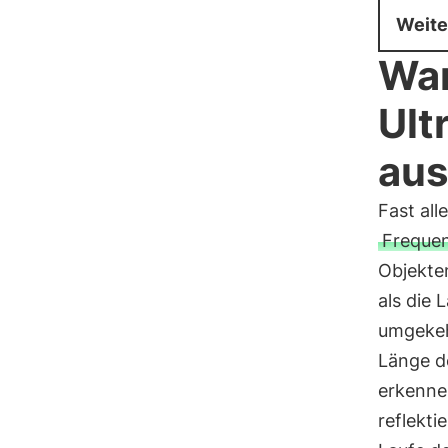
Weite
Wa
Ult
aus
Fast all
Freque
Objekte
als die 
umgekehr
Länge de
erkennen
reflekt