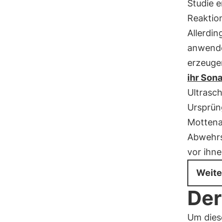
Studie e
Reaktio
Allerdin
anwenden
erzeuge
ihr Sona
Ultrasch
Ursprün
Mottena
Abwehrs
vor ihne
Weite
Der
Um dies