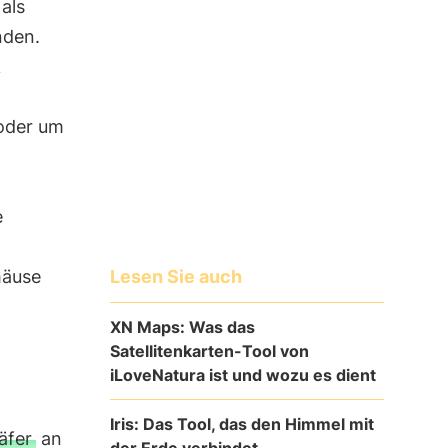
als
nden.
k
oder um
e
Lesen Sie auch
mäuse
XN Maps: Was das
Satellitenkarten-Tool von
iLoveNatura ist und wozu es dient
Iris: Das Tool, das den Himmel mit
äfer
an
der Erde verbindet