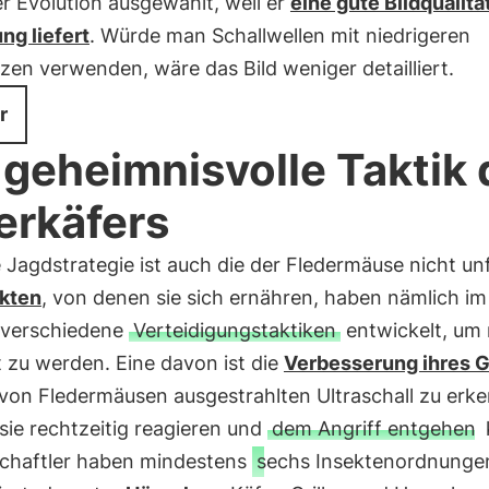
r Evolution ausgewählt, weil er
eine gute Bildqualität
g liefert
. Würde man Schallwellen mit niedrigeren
en verwenden, wäre das Bild weniger detailliert.
r
 geheimnisvolle Taktik
erkäfers
 Jagdstrategie ist auch die der Fledermäuse nicht un
kten
, von denen sie sich ernähren, haben nämlich im
t verschiedene
Verteidigungstaktiken
entwickelt, um 
 zu werden. Eine davon ist die
Verbesserung ihres 
von Fledermäusen ausgestrahlten Ultraschall zu erk
sie rechtzeitig reagieren und
dem Angriff entgehen
chaftler haben mindestens
sechs Insektenordnunge