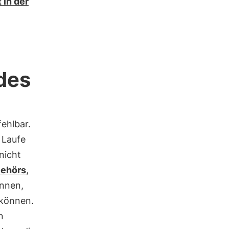
 in der
 des
fehlbar.
 Laufe
nicht
Gehörs
,
ennen,
können.
n