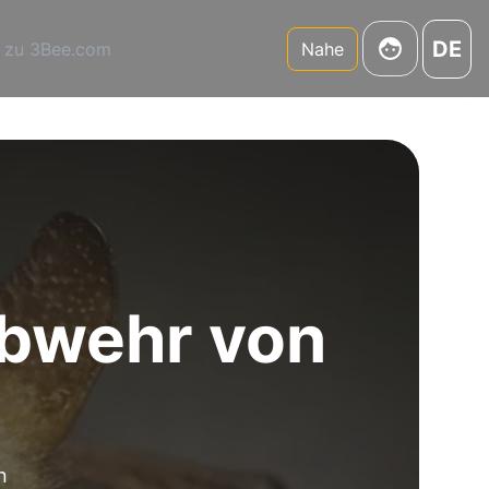
DE
 zu 3Bee.com
Nahe
Abwehr von
n