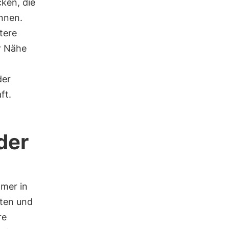
cken, die
nnen.
tere
r Nähe
der
ft.
der
mer in
lten und
re