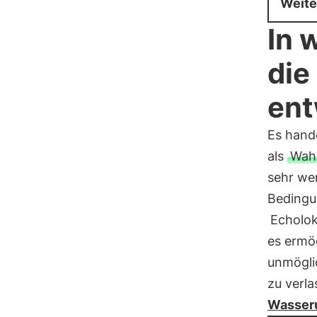
Weite
In 
die
ent
Es hande
als
Wah
sehr we
Bedingun
Echolok
es ermög
unmögli
zu verl
Wasser