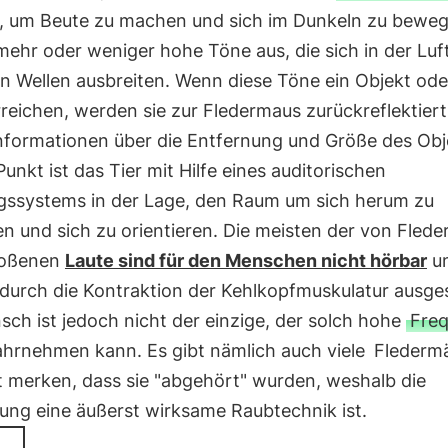
, um Beute zu machen und sich im Dunkeln zu beweg
ehr oder weniger hohe Töne aus, die sich in der Luft
n Wellen ausbreiten. Wenn diese Töne ein Objekt ode
reichen, werden sie zur Fledermaus zurückreflektier
Informationen über die Entfernung und Größe des Obj
unkt ist das Tier mit Hilfe eines auditorischen
ssystems in der Lage, den Raum um sich herum zu
n und sich zu orientieren. Die meisten der von Fled
toßenen
Laute sind für den Menschen nicht hörbar
u
durch die Kontraktion der Kehlkopfmuskulatur ausge
ch ist jedoch nicht der einzige, der solch hohe
Fre
ahrnehmen kann. Es gibt nämlich auch viele
Flederm
t merken, dass sie "abgehört" wurden, weshalb die
ung eine äußerst wirksame Raubtechnik ist.