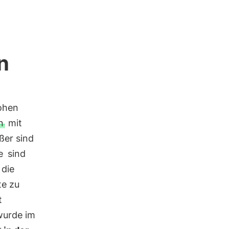
n
hohen
n
mit
ßer sind
e
sind
 die
te zu
t
 wurde im