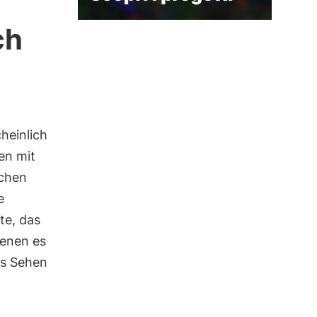
ch
heinlich
en mit
lchen
e
te, das
denen es
as Sehen