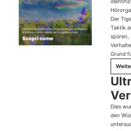
identifi
Hörorga
Der Tige
Taktik 
spüren,
Verhalt
Grund fü
Weite
Ult
Ver
Dies wu
den Wüs
untersu