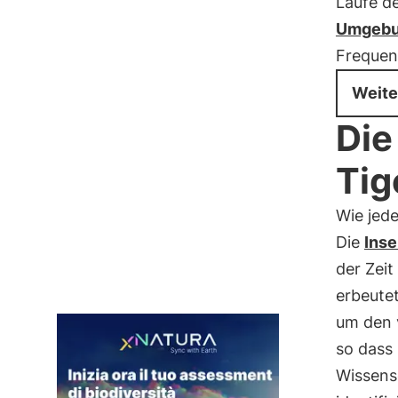
Laufe de
Umgebun
Frequenz
Weite
Die
Tig
Wie jede
Die
Inse
der Zei
erbeutet
um den 
so dass 
Wissens