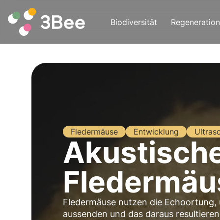
Biodiversität
Regeneration
Fledermäuse
Entwicklung
Ultrasc
Akustisch
Fledermäu
Fledermäuse nutzen die Echoortung, u
aussenden und das daraus resultiere