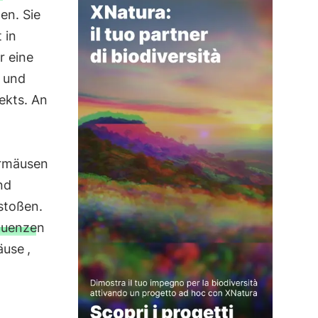
en. Sie
 in
r eine
t und
ekts. An
ermäusen
nd
stoßen.
quenzen
äuse
,