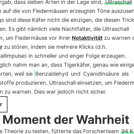
rgab, dass sieben Arten in der Lage sind,
Ultraschall
n auf die von Fledermäusen erzeugten Töne auszuse
gs sind diese Käfer nicht die einzigen, die diesen Tric
. Es gibt nämlich viele Nachtfalter, die Ultraschall
n, um Fledermäuse vor ihrer
Notaktivität
zu warnen 
r
zu stören, indem sie mehrere Klicks (d.h.
allimpulse) in schneller und enger Folge erzeugen.
glich nahm man an, dass Tigerkäfer, genau wie einig
rten, weil sie
Benzaldehyd
und
Cyanidinsäure
als
toffe produzieren, Ultraschall einsetzen, um Fleder
n zu warnen. Dies war jedoch nicht sicher.
r
 Moment der Wahrheit
e Theorie zu testen, fütterte das Forscherteam
94 K