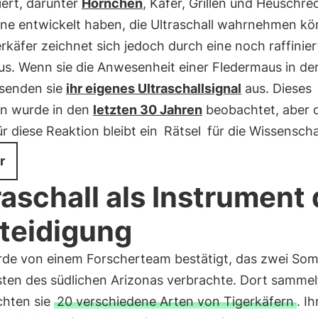
ziert, darunter
Hörnchen
, Käfer, Grillen und Heuschre
ne entwickelt haben, die Ultraschall wahrnehmen kö
rkäfer zeichnet sich jedoch durch eine noch raffinier
aus. Wenn sie die Anwesenheit einer Fledermaus in de
 senden sie
ihr eigenes Ultraschallsignal
aus. Dieses
en wurde in den
letzten 30 Jahren
beobachtet, aber 
r diese Reaktion bleibt ein
Rätsel
für die Wissenscha
r
raschall als Instrument 
teidigung
rde von einem Forscherteam bestätigt, das zwei Som
ten des südlichen Arizonas verbrachte. Dort samme
chten sie
20 verschiedene Arten von Tigerkäfern
. Ih