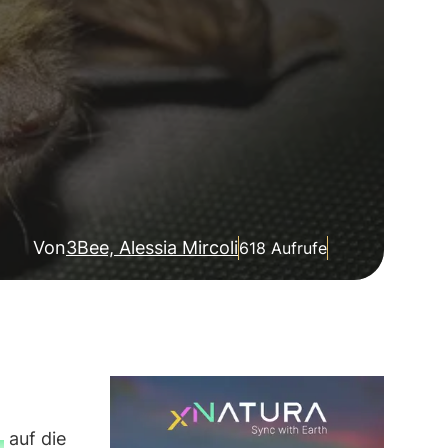
Von
3Bee, Alessia Mircoli
618 Aufrufe
auf die