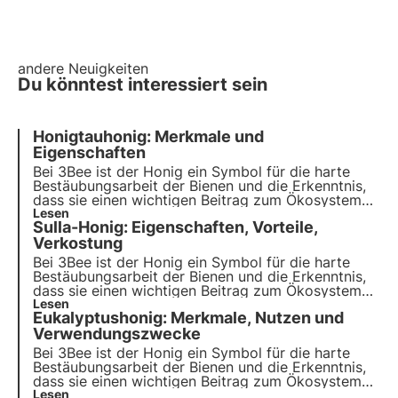
andere Neuigkeiten
Du könntest interessiert sein
Honigtauhonig: Merkmale und
Eigenschaften
Bei 3Bee ist der Honig ein Symbol für die harte
Bestäubungsarbeit der Bienen und die Erkenntnis,
dass sie einen wichtigen Beitrag zum Ökosystem
leisten. Unsere Projekte unterstützen die
Lesen
Sulla-Honig: Eigenschaften, Vorteile,
biologische Vielfalt und sorgen durch unsere
Züchter für eine gesunde Umwelt für Bestäuber.
Verkostung
Bei 3Bee ist der Honig ein Symbol für die harte
Bestäubungsarbeit der Bienen und die Erkenntnis,
dass sie einen wichtigen Beitrag zum Ökosystem
leisten. Unsere Projekte unterstützen die
Lesen
Eukalyptushonig: Merkmale, Nutzen und
Artenvielfalt und sorgen durch unsere Züchter für
eine gesunde Umwelt für Bestäuber.
Verwendungszwecke
Bei 3Bee ist der Honig ein Symbol für die harte
Bestäubungsarbeit der Bienen und die Erkenntnis,
dass sie einen wichtigen Beitrag zum Ökosystem
leisten. Unsere Projekte unterstützen die
Lesen