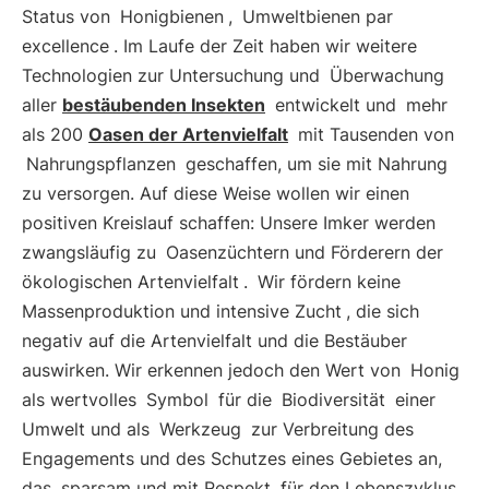
Status von
Honigbienen
,
Umweltbienen par
excellence
. Im Laufe der Zeit haben wir weitere
Technologien zur Untersuchung und
Überwachung
aller
bestäubenden Insekten
entwickelt und
mehr
als 200
Oasen der Artenvielfalt
mit Tausenden von
Nahrungspflanzen
geschaffen, um sie mit Nahrung
zu versorgen. Auf diese Weise wollen wir einen
positiven Kreislauf schaffen: Unsere Imker werden
zwangsläufig zu
Oasenzüchtern und Förderern der
ökologischen Artenvielfalt
.
Wir fördern keine
Massenproduktion und intensive Zucht
, die sich
negativ auf die Artenvielfalt und die Bestäuber
auswirken. Wir erkennen jedoch den Wert von
Honig
als wertvolles
Symbol
für die
Biodiversität
einer
Umwelt und als
Werkzeug
zur Verbreitung des
Engagements und des Schutzes eines Gebietes an,
das
sparsam und mit Respekt
für den Lebenszyklus