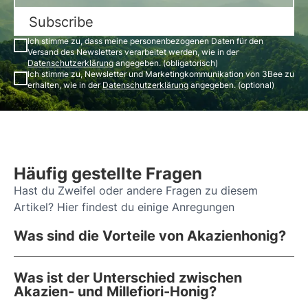
Subscribe
Ich stimme zu, dass meine personenbezogenen Daten für den
Versand des Newsletters verarbeitet werden, wie in der
Datenschutzerklärung
angegeben. (obligatorisch)
Ich stimme zu, Newsletter und Marketingkommunikation von 3Bee zu
erhalten, wie in der
Datenschutzerklärung
angegeben. (optional)
Häufig gestellte Fragen
Hast du Zweifel oder andere Fragen zu diesem
Artikel? Hier findest du einige Anregungen
Was sind die Vorteile von Akazienhonig?
Was ist der Unterschied zwischen
Akazien- und Millefiori-Honig?