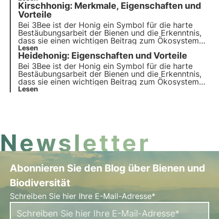
Kirschhonig: Merkmale, Eigenschaften und
biologische Vielfalt und sorgen durch unsere
Züchter für eine gesunde Umwelt für Bestäuber.
Vorteile
Bei 3Bee ist der Honig ein Symbol für die harte
Bestäubungsarbeit der Bienen und die Erkenntnis,
dass sie einen wichtigen Beitrag zum Ökosystem
leisten. Unsere Projekte unterstützen die
Lesen
Heidehonig: Eigenschaften und Vorteile
biologische Vielfalt und sorgen durch unsere
Züchter für eine gesunde Umwelt für Bestäuber.
Bei 3Bee ist der Honig ein Symbol für die harte
Bestäubungsarbeit der Bienen und die Erkenntnis,
dass sie einen wichtigen Beitrag zum Ökosystem
leisten. Unsere Projekte unterstützen die
Lesen
biologische Vielfalt und sorgen durch unsere
Züchter für eine gesunde Umwelt für Bestäuber.
Newsletter
Abonnieren Sie den Blog über Bienen und
Biodiversität
Schreiben Sie hier Ihre E-Mail-Adresse*