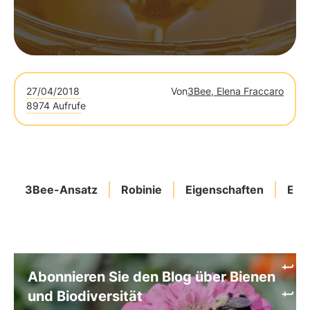
27/04/2018
Von
3Bee, Elena Fraccaro
8974 Aufrufe
3Bee-Ansatz
Robinie
Eigenschaften
Eig
Abonnieren Sie den Blog über Bienen
und Biodiversität