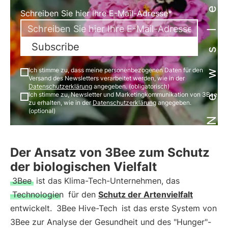
Newsletter
Schreiben Sie hier Ihre E-Mail-Adresse*
Subscribe
Ich stimme zu, dass meine personenbezogenen Daten für den
Versand des Newsletters verarbeitet werden, wie in der
Datenschutzerklärung
angegeben. (obligatorisch)
Ich stimme zu, Newsletter und Marketingkommunikation von 3Bee
zu erhalten, wie in der
Datenschutzerklärung
angegeben.
(optional)
Der Ansatz von 3Bee zum Schutz
der biologischen Vielfalt
3Bee
ist das Klima-Tech-Unternehmen, das
Technologien
für den
Schutz der Artenvielfalt
entwickelt.
3Bee Hive-Tech
ist das erste System von
3Bee zur Analyse der Gesundheit und des "Hunger"-