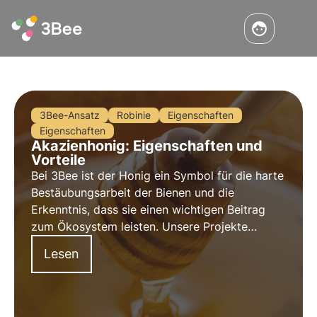
3Bee-Ansatz
Robinie
Eigenschaften
Eigenschaften
Akazienhonig: Eigenschaften und
Vorteile
Bei 3Bee ist der Honig ein Symbol für die harte
Bestäubungsarbeit der Bienen und die
Erkenntnis, dass sie einen wichtigen Beitrag
zum Ökosystem leisten. Unsere Projekte
unterstützen die biologische Vielfalt und
Lesen
sorgen durch unsere Züchter für eine gesunde
Umwelt für Bestäuber.