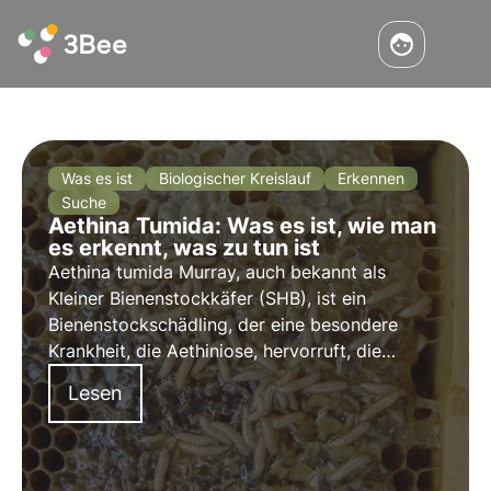
Was es ist
Biologischer Kreislauf
Erkennen
Suche
Aethina Tumida: Was es ist, wie man
es erkennt, was zu tun ist
Aethina tumida Murray, auch bekannt als
Kleiner Bienenstockkäfer (SHB), ist ein
Bienenstockschädling, der eine besondere
Krankheit, die Aethiniose, hervorruft, die
gemeldet werden muss. Dieser Parasit stammt
Lesen
aus Südafrika und ist in einigen Gebieten des
Kontinents