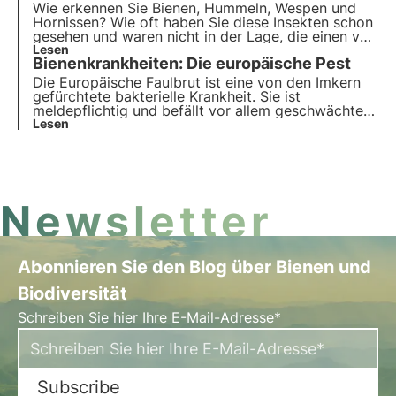
Wie erkennen Sie Bienen, Hummeln, Wespen und
Hornissen? Wie oft haben Sie diese Insekten schon
gesehen und waren nicht in der Lage, die einen von
den anderen genau zu unterscheiden? Hier ist der
Lesen
Bienenkrankheiten: Die europäische Pest
endgültige Leitfaden, der Ihnen genau zeigt, wie
Sie diese kleinen Insekten und ihre wertvollen
Die Europäische Faulbrut ist eine von den Imkern
Aktivitäten erkennen können, ohne sie noch mehr
gefürchtete bakterielle Krankheit. Sie ist
zu verwirren!
meldepflichtig und befällt vor allem geschwächte
Völker, die verschiedenen Umwelt- oder
Lesen
Ernährungsbelastungen ausgesetzt sind. Obwohl es
Heilmittel für Bienenvölker gibt, ist die Prävention
die einzige wirksame Waffe gegen diese Krankheit.
Newsletter
Abonnieren Sie den Blog über Bienen und
Biodiversität
Schreiben Sie hier Ihre E-Mail-Adresse*
Subscribe