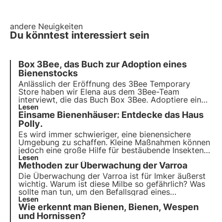
andere Neuigkeiten
Du könntest interessiert sein
Box 3Bee, das Buch zur Adoption eines
Bienenstocks
Anlässlich der Eröffnung des 3Bee Temporary
Store haben wir Elena aus dem 3Bee-Team
interviewt, die das Buch
Box 3Bee. Adoptiere einen
3Bee Bienenstock
Lesen
in Zusammenarbeit mit ihren
Einsame Bienenhäuser:
Entdecke das Haus
Kollegen verfasst hat. Lasst uns gemeinsam
herausfinden, was sie uns darüber erzählt hat!
Polly
.
Es wird immer schwieriger, eine bienensichere
Umgebung zu schaffen. Kleine Maßnahmen können
jedoch eine große Hilfe für bestäubende Insekten
sein. Man kann nicht nur bienenfreundliche Blumen
Lesen
Methoden zur
Überwachung der Varroa
pflanzen, sondern auch
ein Zuhause für
Solitärbienen und Wildbestäuber
schaffen.
Die Überwachung der Varroa
ist für Imker äußerst
wichtig. Warum ist diese Milbe so gefährlich? Was
sollte man tun, um den Befallsgrad eines
Bienenstocks zu ermitteln? Lasst es uns
Lesen
Wie erkennt man
Bienen, Bienen, Wespen
gemeinsam herausfinden!
und Hornissen
?