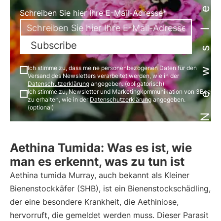
Newsletter
Schreiben Sie hier Ihre E-Mail-Adresse*
Subscribe
Ich stimme zu, dass meine personenbezogenen Daten für den
Versand des Newsletters verarbeitet werden, wie in der
Datenschutzerklärung
angegeben. (obligatorisch)
Ich stimme zu, Newsletter und Marketingkommunikation von 3Bee
zu erhalten, wie in der
Datenschutzerklärung
angegeben.
(optional)
Aethina Tumida: Was es ist, wie
man es erkennt, was zu tun ist
Aethina tumida Murray, auch bekannt als Kleiner
Bienenstockkäfer (SHB), ist ein Bienenstockschädling,
der eine besondere Krankheit, die Aethiniose,
hervorruft, die gemeldet werden muss. Dieser Parasit