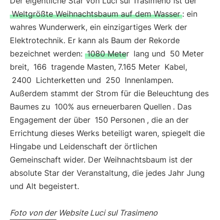
Der eigentliche Star von Luci sul Trasimeno ist der
Weltgrößte Weihnachtsbaum auf dem Wasser
: ein
wahres Wunderwerk, ein einzigartiges Werk der
Elektrotechnik. Er kann als Baum der Rekorde
bezeichnet werden:
1080 Meter
lang und
50 Meter
breit,
166
tragende Masten,
7.165 Meter
Kabel,
2400
Lichterketten und
250
Innenlampen.
Außerdem stammt der Strom für die Beleuchtung des
Baumes zu
100% aus erneuerbaren Quellen
. Das
Engagement der über
150 Personen
, die an der
Errichtung dieses Werks beteiligt waren, spiegelt die
Hingabe und Leidenschaft der örtlichen
Gemeinschaft wider. Der Weihnachtsbaum ist der
absolute Star der Veranstaltung, die jedes Jahr Jung
und Alt begeistert.
Foto von der Website Luci sul Trasimeno