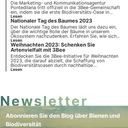
Die Marketing- und Kommunikationsagentur
Pontedilana tritt offiziell in die 3Bee-Gemeinschaft
ein, indem sie die erste Biodiversitäts-Oase in
Venetien mit 50 nektarhaltigen Bäumen errichtet.
Lesen
Nationaler Tag des Baumes 2023
Das Interview mit Barbara Pontello, CEO und
Gründerin.
Der Nationale Tag des Baumes lädt uns dazu ein,
über die wichtige Rolle der Bäume in unserem
Ökosystem nachzudenken. Erfahren Sie, wie sich
3Bee konkret für die Anpflanzung nektarhaltiger
Lesen
Weihnachten 2023: Schenken Sie
Bäume einsetzt, um Nahrung für bestäubende
Insekten zu bieten und die Artenvielfalt zu
Artenvielfalt mit 3Bee
regenerieren.
Entdecken Sie die 3Bee-Initiative für Weihnachten
2023, die darauf abzielt, die Schaffung von
Biodiversitätsoasen durch nachhaltige
Geschenkoptionen zu unterstützen. Im Rahmen von
Lesen
"Schenken Sie Biodiversität" bringt 3Bee auch die
neue Ausgabe der 3Bee Boxen auf den Markt:
spezielle Geschenkboxen für den Schutz der
Biodiversität.
Newsletter
Abonnieren Sie den Blog über Bienen und
Biodiversität