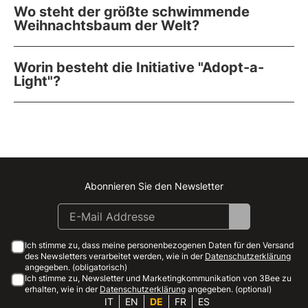
Wo steht der größte schwimmende
Weihnachtsbaum der Welt?
Worin besteht die Initiative "Adopt-a-
Light"?
Abonnieren Sie den Newsletter
Instagram
Facebook
Linkedin
Youtube
Ich stimme zu, dass meine personenbezogenen Daten für den Versand
des Newsletters verarbeitet werden, wie in der
Datenschutzerklärung
angegeben. (obligatorisch)
Ich stimme zu, Newsletter und Marketingkommunikation von 3Bee zu
erhalten, wie in der
Datenschutzerklärung
angegeben. (optional)
IT
EN
DE
FR
ES