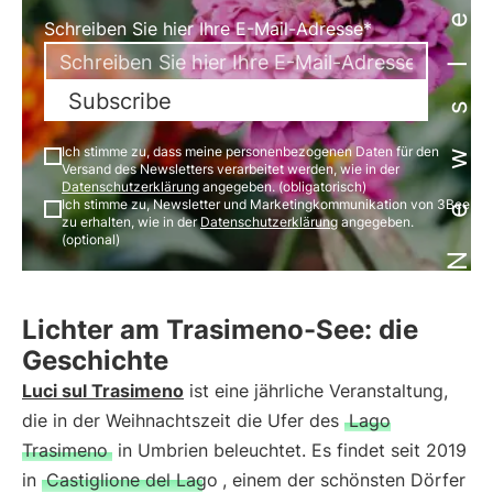
Newsletter
Schreiben Sie hier Ihre E-Mail-Adresse*
Subscribe
Ich stimme zu, dass meine personenbezogenen Daten für den
Versand des Newsletters verarbeitet werden, wie in der
Datenschutzerklärung
angegeben. (obligatorisch)
Ich stimme zu, Newsletter und Marketingkommunikation von 3Bee
zu erhalten, wie in der
Datenschutzerklärung
angegeben.
(optional)
Lichter am Trasimeno-See: die
Geschichte
Luci sul Trasimeno
ist eine jährliche Veranstaltung,
die in der Weihnachtszeit die Ufer des
Lago
Trasimeno
in Umbrien beleuchtet. Es findet seit 2019
in
Castiglione del Lago
, einem der schönsten Dörfer