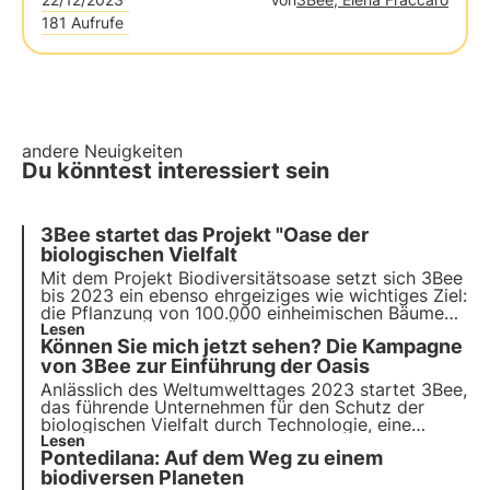
181 Aufrufe
andere Neuigkeiten
Du könntest interessiert sein
3Bee startet das Projekt "Oase der
biologischen Vielfalt
Mit dem Projekt Biodiversitätsoase setzt sich 3Bee
bis 2023 ein ebenso ehrgeiziges wie wichtiges Ziel:
die
Pflanzung von 100.000 einheimischen Bäumen
,
die den Nektar für ein Äquivalent von etwa 3.500
Lesen
Können Sie mich jetzt sehen? Die Kampagne
Bienenstöcken liefern und damit rund 10.000
Tonnen CO2 pro Jahr binden.
von 3Bee zur Einführung der Oasis
Anlässlich des
Weltumwelttages 2023
startet 3Bee,
das führende Unternehmen für den Schutz der
biologischen Vielfalt durch Technologie, eine
einzigartige und ansprechende
Lesen
Out Of Home
Pontedilana: Auf dem Weg zu einem
Sensibilisierungskampagne
in Rom, Turin und
Mailand.
biodiversen Planeten