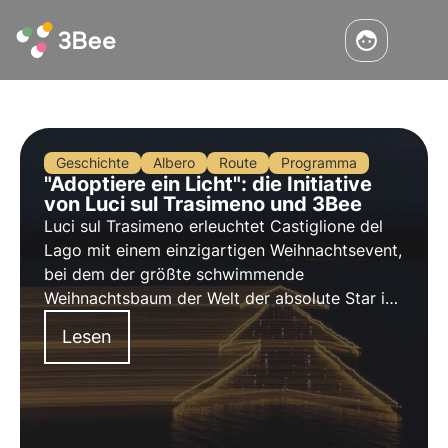
Geschichte
Albero
Route
Programma
"Adoptiere ein Licht": die Initiative
von Luci sul Trasimeno und 3Bee
Luci sul Trasimeno erleuchtet Castiglione del
Lago mit einem einzigartigen Weihnachtsevent,
bei dem der größte schwimmende
Weihnachtsbaum der Welt der absolute Star ist.
Entdecken Sie die Ausgabe 2023 und die
Lesen
Initiative "Adoptiere ein Licht" in
Zusammenarbeit mit 3Bee.