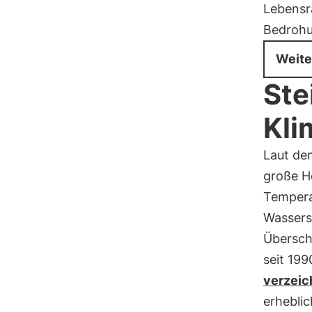
Lebensr
Bedrohun
Weite
Ste
Kli
Laut d
große He
Temperat
Wassers
Übersch
seit 199
verzeic
erhebli