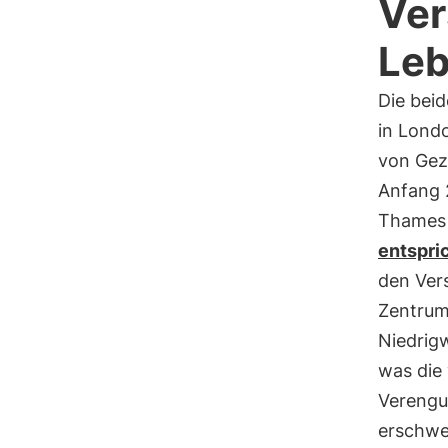
Ve
Leb
Die bei
in Lond
von Gez
Anfang 
Thames 
entspri
den Ver
Zentrum
Niedrigw
was die
Verengu
erschwer