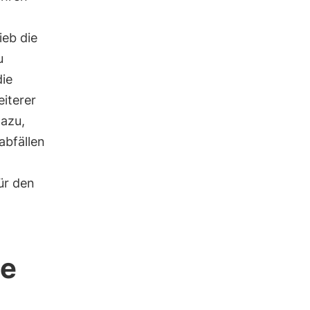
ieb die
u
die
iterer
dazu,
abfällen
ür den
se