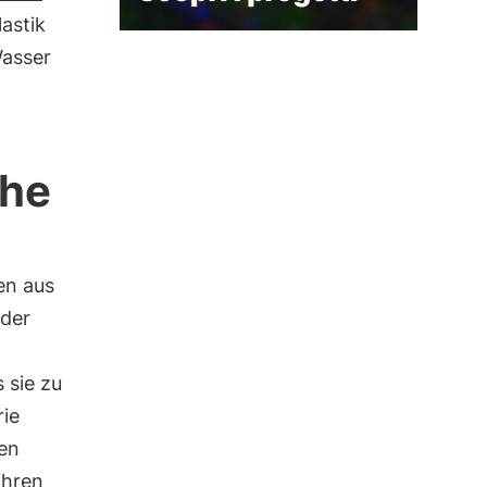
lastik
Wasser
che
en aus
 der
 sie zu
rie
en
ihren