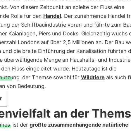
t. Von diesem Zeitpunkt an spielte der Fluss eine
nde Rolle für den
Handel
. Der zunehmende Handel tr
lung der Schiffbauindustrie voran und führte zum Ba
her Kaianlagen, Piers und Docks. Gleichzeitig wuchs 
erzahl Londons auf über 2,5 Millionen an. Der Bau we
 und die breite Einführung der Kanalisation führten 
ne überwältigende Menge an Haushalts- und Industrie
n den Fluss eingeleitet wurde. Heutzutage ist die
mutzung
der Themse sowohl für
Wildtiere
als auch f
n von Bedeutung.
r
envielfalt an der Them
mes
ist der
größte zusammenhängende natürliche