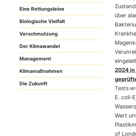
Zustand
Eine Rettungsleine
über al
Biologische Vielfalt
Bakteri
Krankhei
Verschmutzung
Magenkr
Der Klimawandel
Verunrei
Management
eingelei
2024 in
Klimamaßnahmen
geprüft
Die Zukunft
Tests e
E. coli-
Wasserq
Wert unt
Plastik
of Lond