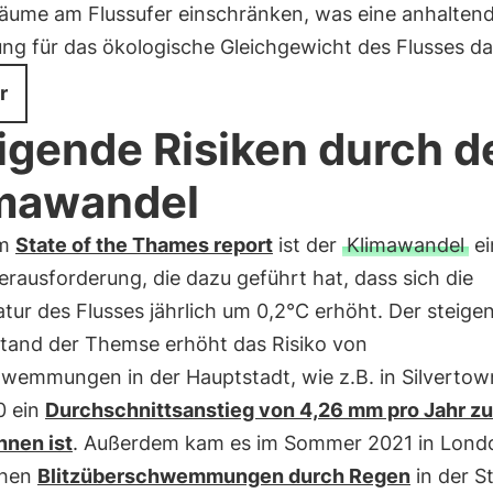
äume am Flussufer einschränken, was eine anhalten
g für das ökologische Gleichgewicht des Flusses dar
r
igende Risiken durch d
mawandel
em
State of the Thames report
ist der
Klimawandel
ei
rausforderung, die dazu geführt hat, dass sich die
ur des Flusses jährlich um 0,2°C erhöht. Der steige
tand der Themse erhöht das Risiko von
wemmungen in der Hauptstadt, wie z.B. in Silvertow
0 ein
Durchschnittsanstieg von 4,26 mm pro Jahr zu
hnen ist
. Außerdem kam es im Sommer 2021 in Lond
chen
Blitzüberschwemmungen durch Regen
in der S