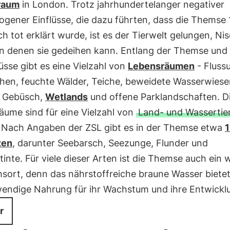
raum
in London. Trotz jahrhundertelanger negativer
gener Einflüsse, die dazu führten, dass die Themse 
ch tot erklärt wurde, ist es der Tierwelt gelungen, Ni
in denen sie gedeihen kann. Entlang der Themse und 
sse gibt es eine Vielzahl von
Lebensräumen
- Flussu
hen, feuchte Wälder, Teiche, beweidete Wasserwiese
 Gebüsch,
Wetlands
und offene Parklandschaften. D
äume sind für eine Vielzahl von
Land- und Wassertie
. Nach Angaben der ZSL gibt es in der Themse etwa
ten
, darunter Seebarsch, Seezunge, Flunder und
inte. Für viele dieser Arten ist die Themse auch ein 
sort, denn das nährstoffreiche braune Wasser bietet
wendige Nahrung für ihr Wachstum und ihre Entwickl
r