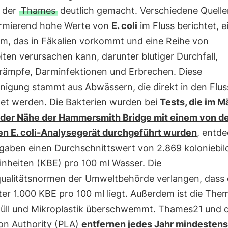
 der
Thames
deutlich gemacht. Verschiedene Quell
armierend hohe Werte von
E. coli
im Fluss berichtet, 
um, das in Fäkalien vorkommt und eine Reihe von
ten verursachen kann, darunter blutiger Durchfall,
ämpfe, Darminfektionen und Erbrechen. Diese
nigung stammt aus Abwässern, die direkt in den Flus
tet werden. Die Bakterien wurden bei
Tests, die im M
 der Nähe der Hammersmith Bridge mit einem von 
en E. coli-Analysegerät durchgeführt wurden
, entde
rgaben einen Durchschnittswert von 2.869 koloniebi
Einheiten (KBE) pro 100 ml Wasser. Die
ualitätsnormen der Umweltbehörde verlangen, dass 
er 1.000 KBE pro 100 ml liegt. Außerdem ist die The
müll und Mikroplastik überschwemmt. Thames21 und d
on Authority (PLA)
entfernen jedes Jahr mindesten