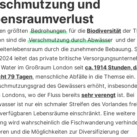
rschmutzung und
ensraumverlust
den größten
Bedrohungen
für die
Biodiversität
der 
on sind die
Verschmutzung durch Abwässer
und der 
eitenlebensraum durch die zunehmende Bebauung. S
2024 leitet das private britische Versorgungsuntern
Water im Großraum London seit
ca. 1914 Stunden, 
cht 79 Tagen
, menschliche Abfälle in die Themse ein.
schmutzungsgrad des Gewässers erhöht, insbesonde
 Londons, wo der Fluss bereits
sehr verengt
ist. Bei
asser ist nur ein schmaler Streifen des Vorlandes fre
 verfügbaren Lebensräume einschränkt. Eine weitere
ng wird wahrscheinlich die Fischwanderung verhind
en und die Möglichkeiten zur Diversifizierung der