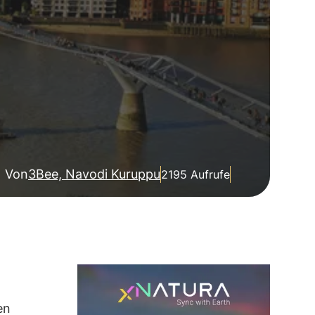
Von
3Bee, Navodi Kuruppu
2195 Aufrufe
en