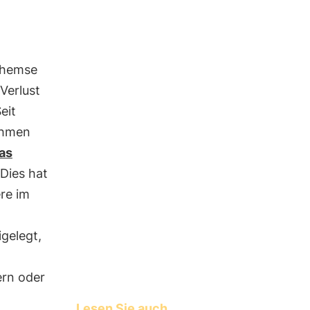
Themse
Verlust
eit
ehmen
das
 Dies hat
re im
igelegt,
ern oder
Lesen Sie auch