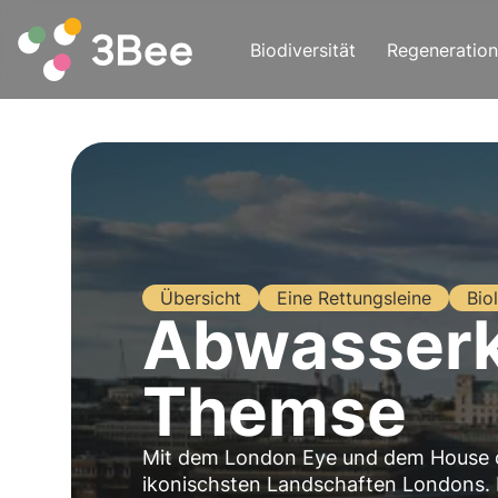
Biodiversität
Regeneration
Übersicht
Eine Rettungsleine
Bio
Abwasserkr
Themse
Mit dem London Eye und dem House of
ikonischsten Landschaften Londons. 