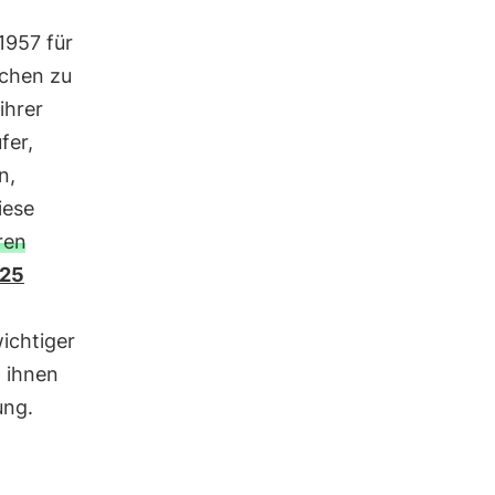
1957 für
schen zu
ihrer
fer,
n,
iese
ren
125
wichtiger
 ihnen
ung.