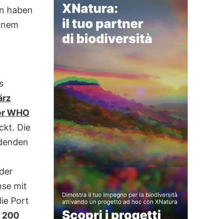
en haben
einem
s
ärz
der WHO
ckt. Die
ldenden
der
mse mit
ie Port
s 200