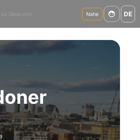
DE
 zu 3Bee.com
Nahe
doner
e