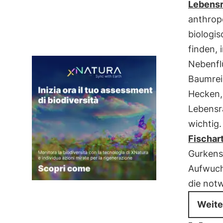
Lebens
anthropo
biologis
finden, 
Nebenflü
Baumrei
Hecken,
Lebensr
wichtig
Fischar
Gurkenst
Aufwuch
die not
Weite