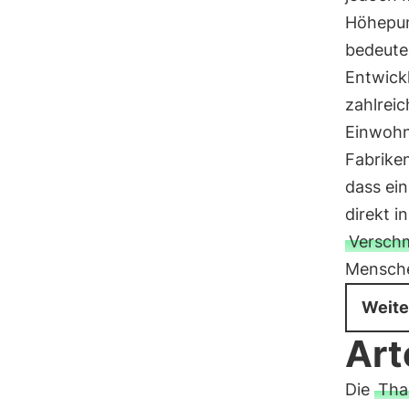
Höhepunk
bedeute
Entwick
zahlreic
Einwohn
Fabriken
dass ei
direkt i
Versch
Mensche
Weite
Art
Die
Tha