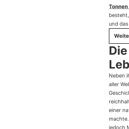
Tonnen 
besteht
und das
Weite
Die
Leb
Neben i
aller We
Geschic
reichhal
einer na
machte.
jedoch M