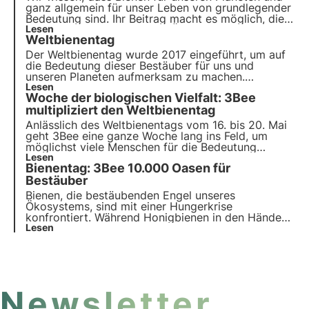
ganz allgemein für unser Leben von grundlegender
Bedeutung sind. Ihr Beitrag macht es möglich, die
biologische Vielfalt und die Ökosysteme zu
Lesen
Weltbienentag
erhalten und - in unserem Fall - viele Lebensmittel
auf den Tisch zu bringen, die sonst nicht verfügbar
Der Weltbienentag wurde 2017 eingeführt, um auf
wären.
die Bedeutung dieser Bestäuber für uns und
unseren Planeten aufmerksam zu machen.
Jahrelang haben Bienen im Stillen zu unserem
Lesen
Woche der biologischen Vielfalt: 3Bee
Wohlbefinden beigetragen, doch in den letzten
Jahrzehnten ist ihr Wohlergehen zunehmend
multipliziert den Weltbienentag
gefährdet.
Anlässlich des Weltbienentags vom 16. bis 20. Mai
geht 3Bee eine ganze Woche lang ins Feld, um
möglichst viele Menschen für die Bedeutung
grundlegender Fragen im Zusammenhang mit dem
Lesen
Bienentag: 3Bee 10.000 Oasen für
Schutz des Planeten und der Erhaltung der
biologischen Vielfalt zu sensibilisieren.
Bestäuber
Bienen, die bestäubenden Engel unseres
Ökosystems, sind mit einer Hungerkrise
konfrontiert. Während Honigbienen in den Händen
von Imkern Schutz und Pflege finden, kämpfen
Lesen
Wildbienen allein und ohne Helden, die sie
unterstützen. 3Bee hat beschlossen, sie nicht
länger allein zu lassen und in ihre Pflege zu
investieren.
Newsletter