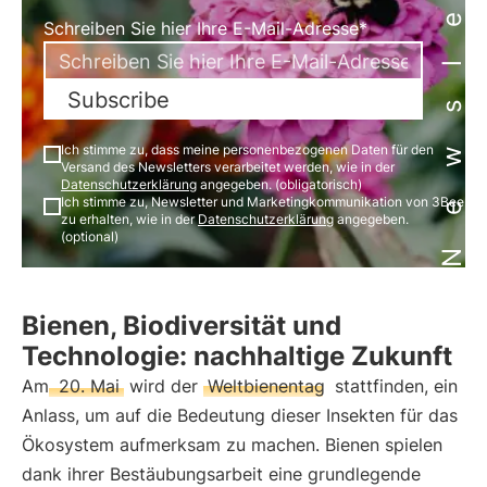
Newsletter
Schreiben Sie hier Ihre E-Mail-Adresse*
Subscribe
Ich stimme zu, dass meine personenbezogenen Daten für den
Versand des Newsletters verarbeitet werden, wie in der
Datenschutzerklärung
angegeben. (obligatorisch)
Ich stimme zu, Newsletter und Marketingkommunikation von 3Bee
zu erhalten, wie in der
Datenschutzerklärung
angegeben.
(optional)
Bienen, Biodiversität und
Technologie: nachhaltige Zukunft
Am
20. Mai
wird der
Weltbienentag
stattfinden, ein
Anlass, um auf die Bedeutung dieser Insekten für das
Ökosystem aufmerksam zu machen. Bienen spielen
dank ihrer Bestäubungsarbeit eine grundlegende