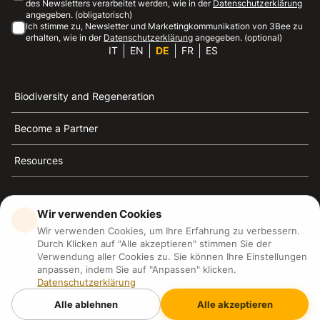
des Newsletters verarbeitet werden, wie in der
Datenschutzerklärung
angegeben. (obligatorisch)
Ich stimme zu, Newsletter und Marketingkommunikation von 3Bee zu
erhalten, wie in der
Datenschutzerklärung
angegeben. (optional)
IT
EN
DE
FR
ES
Biodiversity and Regeneration
Become a Partner
Resources
Wir verwenden Cookies
Wir verwenden Cookies, um Ihre Erfahrung zu verbessern.
3Bee ist die Referenz für Nachhaltigkeit, Bienenschutz
Durch Klicken auf "Alle akzeptieren" stimmen Sie der
und Biodiversität
Verwendung aller Cookies zu. Sie können Ihre Einstellungen
anpassen, indem Sie auf "Anpassen" klicken.
Datenschutzerklärung
3Bee S.R.L Via Pastrengo 14, 20159, Milano (MI)
P.IVA: IT09711590969
Alle ablehnen
Alle akzeptieren
3Bee GmbHSede legale: Oranienburger Straße 23, 10178
BerlinHR number: 256594