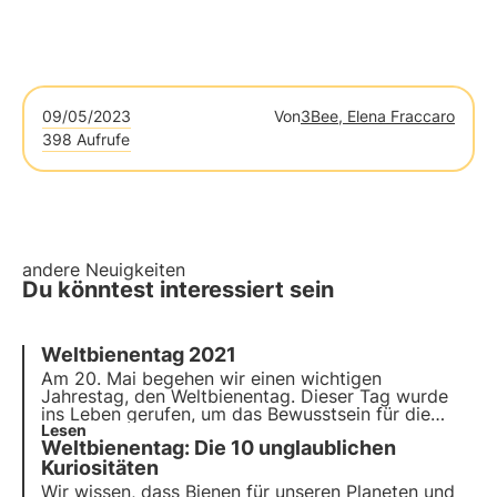
09/05/2023
Von
3Bee, Elena Fraccaro
398 Aufrufe
andere Neuigkeiten
Du könntest interessiert sein
Weltbienentag
2021
Am
20. Mai
begehen wir einen wichtigen
Jahrestag, den Weltbienentag. Dieser Tag wurde
ins Leben gerufen, um das Bewusstsein für die
Bedeutung der Bestäuber für unseren Planeten und
Lesen
Weltbienentag: Die 10 unglaublichen
unser Leben sowie für die Gefahren, denen sie
täglich ausgesetzt sind, zu schärfen.
Kuriositäten
Wir wissen, dass Bienen für unseren Planeten und