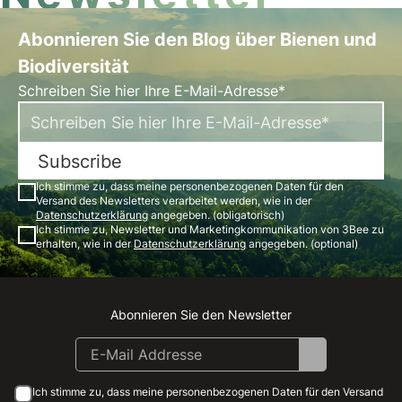
Abonnieren Sie den Blog über Bienen und
Biodiversität
Schreiben Sie hier Ihre E-Mail-Adresse*
Subscribe
Ich stimme zu, dass meine personenbezogenen Daten für den
Versand des Newsletters verarbeitet werden, wie in der
Datenschutzerklärung
angegeben. (obligatorisch)
Ich stimme zu, Newsletter und Marketingkommunikation von 3Bee zu
erhalten, wie in der
Datenschutzerklärung
angegeben. (optional)
Abonnieren Sie den Newsletter
Instagram
Facebook
Linkedin
Youtube
Ich stimme zu, dass meine personenbezogenen Daten für den Versand