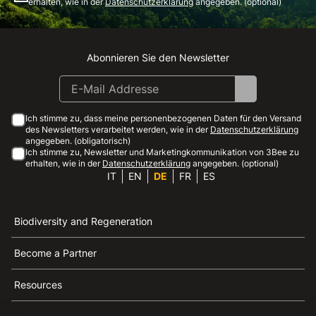
erhalten, wie in der
Datenschutzerklärung
angegeben. (optional)
Abonnieren Sie den Newsletter
Instagram
Facebook
Linkedin
Youtube
Ich stimme zu, dass meine personenbezogenen Daten für den Versand
des Newsletters verarbeitet werden, wie in der
Datenschutzerklärung
angegeben. (obligatorisch)
Ich stimme zu, Newsletter und Marketingkommunikation von 3Bee zu
erhalten, wie in der
Datenschutzerklärung
angegeben. (optional)
IT
EN
DE
FR
ES
Biodiversity and Regeneration
Become a Partner
Resources