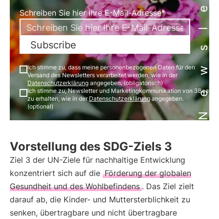
Newsletter
Schreiben Sie hier Ihre E-Mail-Adresse*
Subscribe
Ich stimme zu, dass meine personenbezogenen Daten für den
Versand des Newsletters verarbeitet werden, wie in der
Datenschutzerklärung
angegeben. (obligatorisch)
Ich stimme zu, Newsletter und Marketingkommunikation von 3Bee
zu erhalten, wie in der
Datenschutzerklärung
angegeben.
(optional)
Vorstellung des SDG-Ziels 3
Ziel 3 der UN-Ziele für nachhaltige Entwicklung
konzentriert sich auf die
Förderung der globalen
Gesundheit und des Wohlbefindens
. Das Ziel zielt
darauf ab, die Kinder- und Muttersterblichkeit zu
senken, übertragbare und nicht übertragbare