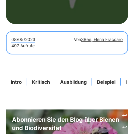
08/05/2023
Von
3Bee, Elena Fraccaro
497 Aufrufe
Intro
Kritisch
Ausbildung
Beispiel
Her
Abonnieren Sie den Blog über Bienen
und Biodiversität