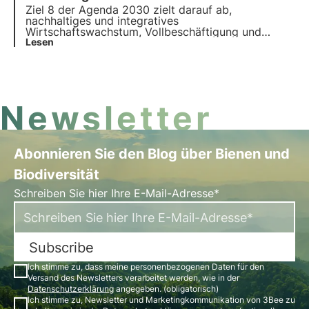
in diesem Bereich.
Ziel 8 der Agenda 2030 zielt darauf ab,
nachhaltiges und integratives
Wirtschaftswachstum, Vollbeschäftigung und
menschenwürdige Arbeit für alle zu fördern. In
Lesen
diesem Artikel werden wir die Ziele und
Herausforderungen von Ziel 8, aber auch soziale
Initiativen zur Förderung menschenwürdiger Arbeit
Newsletter
Abonnieren Sie den Blog über Bienen und
Biodiversität
Schreiben Sie hier Ihre E-Mail-Adresse*
Subscribe
Ich stimme zu, dass meine personenbezogenen Daten für den
Versand des Newsletters verarbeitet werden, wie in der
Datenschutzerklärung
angegeben. (obligatorisch)
Ich stimme zu, Newsletter und Marketingkommunikation von 3Bee zu