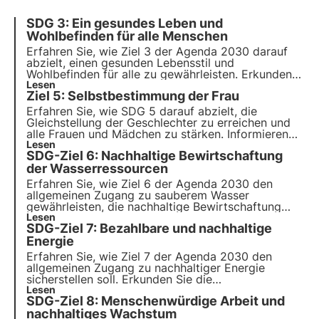
SDG 3: Ein gesundes Leben und
Wohlbefinden für alle Menschen
Erfahren Sie, wie Ziel 3 der Agenda 2030 darauf
abzielt, einen gesunden Lebensstil und
Wohlbefinden für alle zu gewährleisten. Erkunden
Sie die wichtigsten Ziele und Herausforderungen,
Lesen
Ziel 5: Selbstbestimmung der Frau
wie Frankreich Fortschritte bei der Umsetzung
macht und wie Unternehmen zu diesem Ziel
Erfahren Sie, wie SDG 5 darauf abzielt, die
beitragen können.
Gleichstellung der Geschlechter zu erreichen und
alle Frauen und Mädchen zu stärken. Informieren
Sie sich über die italienische Politik zu Ziel 5 und
Lesen
SDG-Ziel 6: Nachhaltige Bewirtschaftung
die während der Pandemie durchgeführten
Maßnahmen.
der Wasserressourcen
Erfahren Sie, wie Ziel 6 der Agenda 2030 den
allgemeinen Zugang zu sauberem Wasser
gewährleisten, die nachhaltige Bewirtschaftung
von Wasserressourcen und sanitären Einrichtungen
Lesen
SDG-Ziel 7: Bezahlbare und nachhaltige
verbessern und Wasserökosysteme schützen soll.
Energie
Erfahren Sie, wie Ziel 7 der Agenda 2030 den
allgemeinen Zugang zu nachhaltiger Energie
sicherstellen soll. Erkunden Sie die
Herausforderungen und Lösungen zur Förderung
Lesen
SDG-Ziel 8: Menschenwürdige Arbeit und
von erneuerbaren Energien und Energieeffizienz,
die Rolle von Unternehmen und innovative Projekte
nachhaltiges Wachstum