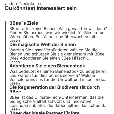
andere Neuigkeiten
Du könntest interessiert sein
3Bee`s Ziele
3Bee rettet keine Bienen. Was genau tun wir dann?
Finden Sie heraus, was wir wirklich für Bienen tun
.
Wir schützen Bestäuber und überwachen mit
unserem HiveTech ihren Gesundheitszustand. Dies
Lesen
Die magische Welt der Bienen
tun wir gemeinsam mit über 200 Imkern in Italien,
Deutschland, Frankreich und Spanien.
Werden Sie unser Verbündeter, wählen Sie die
Bienen und schützen Sie sie gemeinsam mit 3Bee.
Wie? Adoptieren Sie einen 3Bee HiTech-
Bienenstock und werden Sie Bienenpate. Sie
Lesen
Adoptieren Sie einen Bienenstock
werden damit den Imkern helfen, ihre Bienen dank
einer Ad-hoc-Technologie für Bienen optimal zu
Was bedeutet es, einen Bienenstock zu adoptieren,
pflegen.
und warum tun dies bereits so viele? Welche
Vorteile bringt es für die Umwelt und insbesondere
für die Bienen? Erfahren Sie alle Einzelheiten in
Lesen
Die Regeneration der Biodiversität durch
unserem neuen 3Bee-Blogartikel und entdecken
Sie die Bienenstöcke, die auf der Adopt-a-Hive-
3Bee
Plattform zur Verfügung stehen.
3Bee ist das Climate-Tech-Unternehmen, das die
biologische Vielfalt schützt und innovative
Lösungen anbietet, die dabei helfen, das Leben der
Bestäuber, der Hüter der Gesundheit unserer
Lesen
3bee: der ideale Partner für Ihre
Ökosysteme, zu erhalten. Erfahren Sie, wie 3Bee an