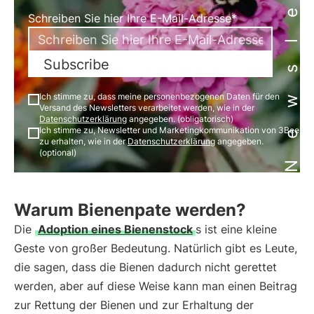
Newsletter
Schreiben Sie hier Ihre E-Mail-Adresse*
Subscribe
Ich stimme zu, dass meine personenbezogenen Daten für den
Versand des Newsletters verarbeitet werden, wie in der
Datenschutzerklärung
angegeben. (obligatorisch)
Ich stimme zu, Newsletter und Marketingkommunikation von 3Bee
zu erhalten, wie in der
Datenschutzerklärung
angegeben.
(optional)
Warum Bienenpate werden?
Die
Adoption eines Bienenstock
s ist eine kleine
Geste von großer Bedeutung. Natürlich gibt es Leute,
die sagen, dass die Bienen dadurch nicht gerettet
werden, aber auf diese Weise kann man einen Beitrag
zur Rettung der Bienen und zur Erhaltung der