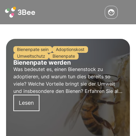
Bienenpate sein
Adoptionskost
Umweltschutz
Bienenpate
Bienenpate werden
Was bedeutet es, einen Bienenstock zu
adoptieren, und warum tun dies bereits so
viele? Welche Vorteile bringt sie der Umwelt
und insbesondere den Bienen? Erfahren Sie alle
Einzelheiten in unserem neuen 3Bee-Blogartikel
Lesen
und entdecken Sie die Bienenstöcke!