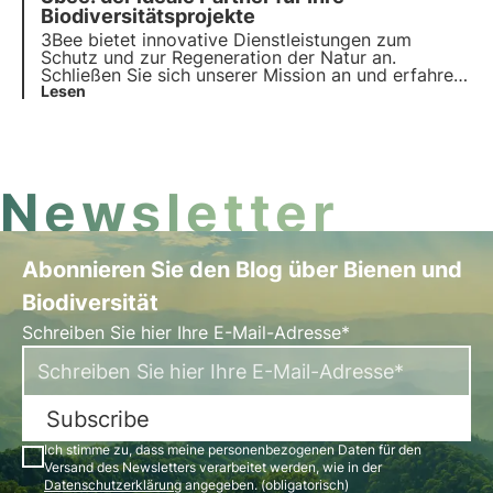
der Regeneration der Biodiversität arbeitet.
Biodiversitätsprojekte
3Bee bietet innovative Dienstleistungen zum
Schutz und zur Regeneration der Natur an.
Schließen Sie sich unserer Mission an und erfahren
Sie, wie Technologie und Nachhaltigkeit
Lesen
zusammenkommen, um eine grünere Zukunft für
Unternehmen und den Planeten zu schaffen.
Newsletter
Abonnieren Sie den Blog über Bienen und
Biodiversität
Schreiben Sie hier Ihre E-Mail-Adresse*
Subscribe
Ich stimme zu, dass meine personenbezogenen Daten für den
Versand des Newsletters verarbeitet werden, wie in der
Datenschutzerklärung
angegeben. (obligatorisch)